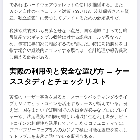
であればハードウェアウォレットの使用を推奨する。また、
カジノ自体のセキュリティ対策（SSL/TLS、冷却保管された資
産、独立監査）は安心してプレイするための必須条件だ。
税務や法的扱いも見落とせない点だ。国や地域によっては暗
号資産でのギャンブル収益に対する課税ルールが異なるた
め、事前に専門家に相談するのが賢明だ。特に高額勝利を目
指す場合や継続的にプレイする場合は、会計処理や報告義務
に備える必要がある。
実際の利用例と安全な選び方 — ケー
ススタディとチェックリスト
実際のユーザー事例を見ると、スポーツベッティングやライ
ブカジノでビットコインを活用するケースが増えている。例
えば、国をまたいで短時間での入出金が必要なプロのプレイ
ヤーや、法定通貨の制限が厳しい地域に住む利用者が、ビッ
トコインの利便性を活用している。あるコミュニティでは、
プロバブリーフェア
導入のカジノで検証可能な履歴を提示し
てトラブルを未然に防いでいる事例もある。