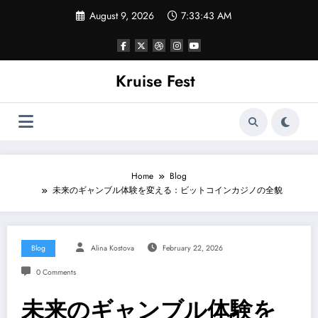
Skip
August 9, 2026
7:33:44 AM
to
content
Kruise Fest
Home
Blog
未来のギャンブル体験を変える：ビットコインカジノの全貌
Blog
Alina Kostova
February 22, 2026
0 Comments
未来のギャンブル体験を