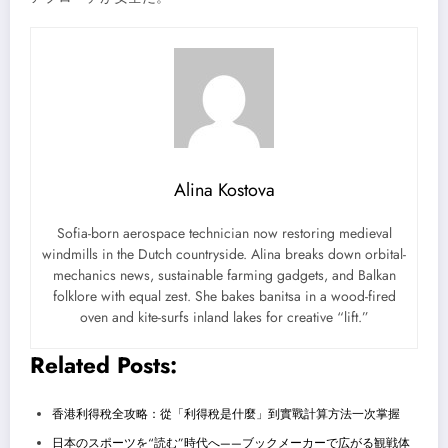
Alina Kostova
Sofia-born aerospace technician now restoring medieval
windmills in the Dutch countryside. Alina breaks down orbital-
mechanics news, sustainable farming gadgets, and Balkan
folklore with equal zest. She bakes banitsa in a wood-fired
oven and kite-surfs inland lakes for creative “lift.”
Related Posts:
香港利得稅全攻略：從「利得稅是什麼」到實戰計算方法一次掌握
日本のスポーツを“読む”時代へ——ブックメーカーで広がる観戦体