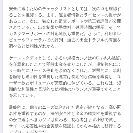
安全に選ぶためのチェックリストとしては、次の点を確認す
ることを推奨する。まず、運営者情報とライセンスの提示が
あること。次に、独立した監査レポートや第三者評価が公開
されているか。出金制限や手数料、処理時間の明示、そして
カスタマーサポートの対応速度も重要だ。さらに、利用者レ
ビューやフォーラムでの評判、過去の出金トラブルの有無を
調べると信頼性がわかる。
ケーススタディとして、ある中規模カジノは
KYC（本人確認）
を任意化したことで即時出金を売りにしたが、規制強化によ
り一時的にサービス停止を余儀なくされた。対照的に、規制
を順守し透明性を重視した運営は長期的な信頼を獲得し、ユ
ーザー数とボリュームが安定的に伸びている。これらは、短
期的な利便性と長期的な信頼性のバランスが重要であること
を示している。
最終的に、個々のニーズに合わせた選定が鍵となる。高い匿
名性を重視するのか、法的安全性と出金の確実性を重視する
のかで選ぶべきカジノは変わる。初心者はまず小額で試し、
サイトの応答性や出金実績を確認してから本格的に移行する
アプローチが安全だ。