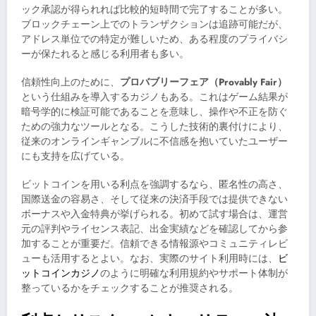
ック承認が得られれば比較的短時間で完了することが多い。
ブロックチェーン上でのトランザクションは追跡可能だが、
アドレス単位での特定が難しいため、ある程度のプライバシ
ーが保たれると感じる利用者も多い。
信頼性向上のために、
プロバブリーフェア（Provably Fair）
という仕組みを導入するカジノもある。これはゲーム結果が
暗号学的に検証可能であることを意味し、操作や不正を防ぐ
ための強力なツールとなる。こうした技術的裏付けにより、
従来のオンラインギャンブルに不信感を抱いていたユーザー
にも支持を広げている。
ビットコインを用いる利点を強調するなら、匿名性の高さ、
国際送金の容易さ、そして従来の決済手段では提供できない
ボーナスや入金特典が挙げられる。初めて試す場合は、運営
元の評判やライセンス表記、出金実績などを確認してから参
加することが重要だ。信頼できる情報源やコミュニティレビ
ューも活用するとよい。なお、実際のサイト利用時には、
ビ
ットコインカジノ
のように明確な利用規約やサポート体制が
整っているかをチェックすることが推奨される。