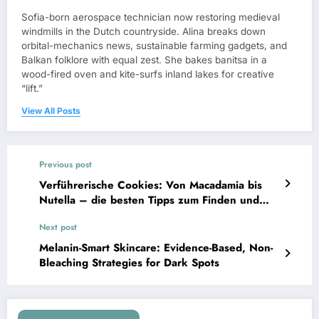
Sofia-born aerospace technician now restoring medieval
windmills in the Dutch countryside. Alina breaks down
orbital-mechanics news, sustainable farming gadgets, and
Balkan folklore with equal zest. She bakes banitsa in a
wood-fired oven and kite-surfs inland lakes for creative
“lift.”
View All Posts
Previous post
Verführerische Cookies: Von Macadamia bis
Nutella – die besten Tipps zum Finden und
Bestellen
Next post
Melanin-Smart Skincare: Evidence-Based, Non-
Bleaching Strategies for Dark Spots