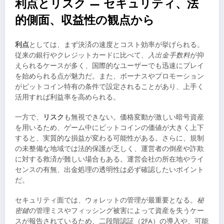
利点とリスク — セキュリティ、法
的側面、収益性の観点から
利点
としては、まず決済の速度とコスト効率が挙げられる。
従来の銀行やクレジットカードに比べて、
入出金手数料
が抑
えられるケースが多く、国際的なユーザーでも迅速にプレイ
を始められる点が魅力だ。また、ボーナスやプロモーション
がビットコイン特有の条件で設定されることがあり、上手く
活用すれば利益率を高められる。
一方で、
リスク
も無視できない。価格変動が激しい暗号資産
を用いるため、ゲーム中にビットコインの価値が大きく上下
すると、実質的な損益が変わる可能性がある。さらに、規制
の未整備な地域では法的保護が乏しく、運営者の倒産や詐欺
に対する救済が難しい場合もある。運営会社の所在地やライ
センスの有無、出金処理の透明性は必ず確認したいポイント
だ。
セキュリティ面では、ウォレットの管理が最重要となる。
秘
密鍵
の管理ミスやフィッシング被害によって資産を失うケー
スが報告されているため、二段階認証（2FA）の導入や、可能