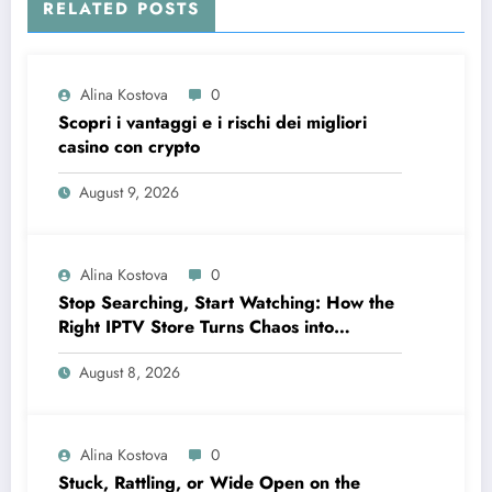
RELATED POSTS
Alina Kostova
0
Scopri i vantaggi e i rischi dei migliori
casino con crypto
August 9, 2026
Alina Kostova
0
Stop Searching, Start Watching: How the
Right IPTV Store Turns Chaos into
Crystal‑Clear Entertainment
August 8, 2026
Alina Kostova
0
Stuck, Rattling, or Wide Open on the