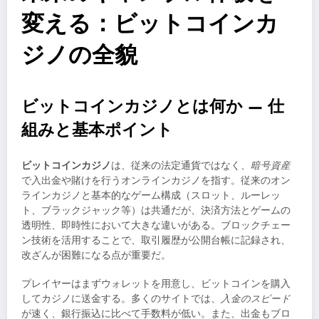
変える：ビットコインカ
ジノの全貌
ビットコインカジノとは何か — 仕
組みと基本ポイント
ビットコインカジノ
は、従来の法定通貨ではなく、
暗号資産
で入出金や賭けを行うオンラインカジノを指す。従来のオン
ラインカジノと基本的なゲーム構成（スロット、ルーレッ
ト、ブラックジャック等）は共通だが、決済方法とゲームの
透明性、即時性において大きな違いがある。ブロックチェー
ン技術を活用することで、取引履歴が公開台帳に記録され、
改ざんが困難になる点が重要だ。
プレイヤーはまずウォレットを用意し、ビットコインを購入
してカジノに送金する。多くのサイトでは、
入金のスピード
が速く、銀行振込に比べて手数料が低い。また、出金もブロ