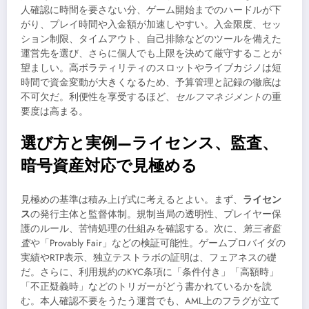
人確認に時間を要さない分、ゲーム開始までのハードルが下
がり、プレイ時間や入金額が加速しやすい。入金限度、セッ
ション制限、タイムアウト、自己排除などのツールを備えた
運営先を選び、さらに個人でも上限を決めて厳守することが
望ましい。高ボラティリティのスロットやライブカジノは短
時間で資金変動が大きくなるため、予算管理と記録の徹底は
不可欠だ。利便性を享受するほど、
セルフマネジメント
の重
要度は高まる。
選び方と実例—ライセンス、監査、
暗号資産対応で見極める
見極めの基準は積み上げ式に考えるとよい。まず、
ライセン
ス
の発行主体と監督体制。規制当局の透明性、プレイヤー保
護のルール、苦情処理の仕組みを確認する。次に、
第三者監
査
や「Provably Fair」などの検証可能性。ゲームプロバイダの
実績やRTP表示、独立テストラボの証明は、フェアネスの礎
だ。さらに、利用規約のKYC条項に「条件付き」「高額時」
「不正疑義時」などのトリガーがどう書かれているかを読
む。本人確認不要をうたう運営でも、AML上のフラグが立て