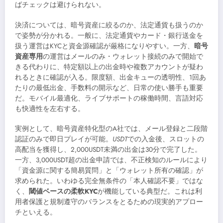
ばチェックは避けられない。
決済については、暗号資産に絞るのか、法定通貨も扱うのか
で姿勢が分かれる。一般に、法定通貨やカード・銀行送金を
扱う運営はKYCと資金源確認が厳格になりやすい。一方、
暗号
資産専用
の運営はメールのみ・ウォレット接続のみで開始で
きる代わりに、特定額以上の出金時や複数アカウントが疑わ
れるときに確認が入る。限度額、出金キューの透明性、1回あ
たりの最低出金、手数料の開示など、日常の使い勝手も重要
だ。モバイル最適化、ライブサポートの稼働時間、言語対応
も快適性を左右する。
実例として、暗号資産特化型のA社では、メール登録と二段階
認証のみで即日プレイが可能。
USDT
での入金後、スロットの
高配当を獲得し、2,000USDT未満の出金は30分で完了した。
一方、3,000USDT超の出金申請では、不正検知のルールにより
「資金源に関する簡易質問」と「ウォレット所有の確認」が
求められた。いわゆる完全無条件の「本人確認不要」ではな
く、
閾値ベースの柔軟KYC
が機能している典型だ。これは利
用者保護と規制遵守のバランスをとるための現実的アプロー
チといえる。