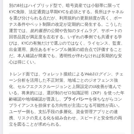
別のB社はハイブリッド型で、暗号資産では小額帯に限って
KYC免除、法定通貨は早期KYCを必須とする。長所はチャネル
を選び分けられる点だが、利用規約の更新頻度が高く、ボー
ナス条件やベット制限の改定が定期的に発生する。こうした
運営では、
規約履歴
の公開や告知のタイムラグ、サポートの
回答品質が満足度を左右する。いずれの事例でも共通する学
びは、KYCの有無だけで選ぶのではなく、ライセンス、監査、
出金運用、責任あるギャンブル施策の総合点で評価すること
だ。本人確認が簡素でも、透明性が伴わなければ長期的な安
心は得にくい。
トレンド面では、ウォレット接続による
Web3ログイン
、チェ
ーン分析を活用した不正対策、地域ごとのジオフェンス強
化、セルフエクスクルージョンと上限設定のUI改善が進んで
いる。将来的には、選択制のゼロ知識証明（ZKP）を使った年
齢確認や地域確認が普及し、
プライバシー
を保ちながらコン
プライアンスを担保する方向性が主流になる可能性が高い。
ユーザー側も、支払手段の多層化、資金管理アプリとの連
携、リスクの見える化を組み合わせ、スピードと安全性の両
立を図ることが求められる。