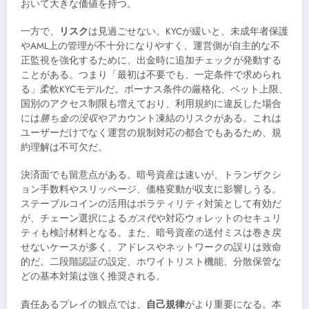
おいて大きな価値を持つ。
一方で、
リスク
は見過ごせない。KYCが緩いと、未成年者保護
やAML上の管理が不十分になりやすく、運営側が自主的な不
正監視を強化するために、出金時に追加チェックが発動する
ことがある。つまり「最初は不要でも、一定条件で求められ
る」柔軟KYCモデルだ。ボーナス条件の厳格化、ベット上限、
国別のアクセス制限も増えており、利用規約に違反した場合
には
勝ち金の没収
やアカウント凍結のリスクがある。これは
ユーザーだけでなく運営の規制対応の都合でもあるため、規
約理解は不可欠だ。
決済面でも留意点がある。暗号資産は速いが、トランザクシ
ョン手数料やスリッページ、価格変動が収支に影響しうる。
ステーブルコインの活用はボラティリティ対策として有効だ
が、チェーン選択による
ガス代
や対応ウォレットのセキュリ
ティも検討材料となる。また、暗号資産の送付ミスは巻き戻
せないケースが多く、アドレスやネットワークの誤りは致命
的だ。二段階認証の設定、ホワイトリスト機能、分散保管な
どの基本対策は強く推奨される。
責任あるプレイの観点では、
自己規律
がより重要になる。本