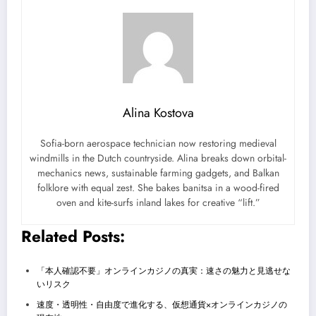
Alina Kostova
Sofia-born aerospace technician now restoring medieval
windmills in the Dutch countryside. Alina breaks down orbital-
mechanics news, sustainable farming gadgets, and Balkan
folklore with equal zest. She bakes banitsa in a wood-fired
oven and kite-surfs inland lakes for creative “lift.”
Related Posts:
「本人確認不要」オンラインカジノの真実：速さの魅力と見逃せな
いリスク
速度・透明性・自由度で進化する、仮想通貨×オンラインカジノの