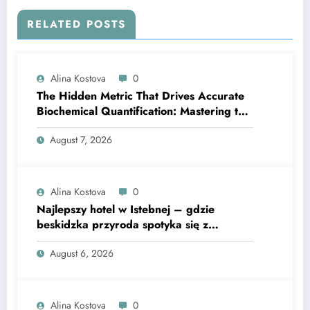
RELATED POSTS
Alina Kostova
0
The Hidden Metric That Drives Accurate
Biochemical Quantification: Mastering the
Extinction Coefficient
August 7, 2026
Alina Kostova
0
Najlepszy hotel w Istebnej – gdzie
beskidzka przyroda spotyka się z
lawendową magią
August 6, 2026
Alina Kostova
0