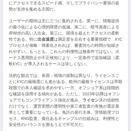
にアクセスできるスピード感、そしてプライバシー重視の姿
勢が支持を集める主因だ。
ユーザーの期待は主に三つに集約される。第一に、情報提供
の最小化による心理的障壁の低減。第二に、暗号資産による
即時性
の高い入出金。第三に、国境を超えたアクセスの柔軟
性である。特に
出金速度
は満足度を左右する重要指標で、KYC
プロセスが省略・簡素化されれば、審査待ちの時間が短縮さ
れやすい。もっとも、これらの利便性は無条件ではない。ボ
ーナス悪用防止や不正検知により、一定条件で追加確認（柔
軟KYC）が導入されるケースは珍しくない。
法的な観点では、各国・地域の規制は異なり、ライセンスご
とにKYCの厳格度にも差がある。欧州の厳格ライセンスは早期
段階での本人確認を求めやすい一方、オフショア系は段階的
な確認を採用する傾向がある。ただし、2023年以降はオフシ
ョアでもコンプライアンス強化が進み、
ライセンス
の信頼性
だけでなく、運営実態の透明性や第三者監査の有無が選定基
準として重要になっている。免許の発行主体、苦情処理プロ
セス、RNG監査、責任あるギャンブルの仕組みは、利便性と
安全性のバランスを測るうえで不可欠だ。