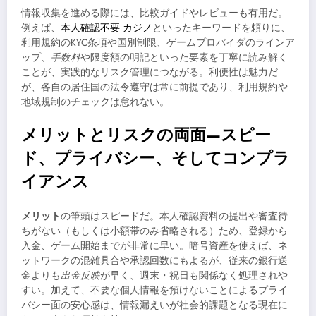
情報収集を進める際には、比較ガイドやレビューも有用だ。
例えば、
本人確認不要 カジノ
といったキーワードを頼りに、
利用規約のKYC条項や国別制限、ゲームプロバイダのラインア
ップ、
手数料
や限度額の明記といった要素を丁寧に読み解く
ことが、実践的なリスク管理につながる。利便性は魅力だ
が、各自の居住国の法令遵守は常に前提であり、利用規約や
地域規制のチェックは怠れない。
メリットとリスクの両面—スピー
ド、プライバシー、そしてコンプラ
イアンス
メリット
の筆頭はスピードだ。本人確認資料の提出や審査待
ちがない（もしくは小額帯のみ省略される）ため、登録から
入金、ゲーム開始までが非常に早い。暗号資産を使えば、ネ
ットワークの混雑具合や承認回数にもよるが、従来の銀行送
金よりも
出金反映
が早く、週末・祝日も関係なく処理されや
すい。加えて、不要な個人情報を預けないことによるプライ
バシー面の安心感は、情報漏えいが社会的課題となる現在に