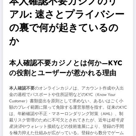
本人確認不要カジノのリ
アル: 速さとプライバシー
の裏で何が起きているの
か
本人確認不要カジノとは何か—KYC
の役割とユーザーが惹かれる理由
本人確認不要
のオンラインカジノは、アカウント作成や入出
金の過程でパスポートや住所証明などのKYC（Know Your
Customer）書類提出を原則として求めない、あるいはごく小
額のプレイ範囲に限って免除する運営形態を指す。従来のKYC
は、年齢確認や不正・マネーロンダリング対策（AML）、制
裁リスク管理のために不可欠とされてきたが、近年は
暗号資
産決済
やウォレット接続などの技術進展により、登録の手間
を極力抑えた仕組みが広がっている。登録から数分でゲーム