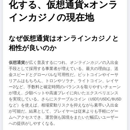
化する、仮想通貨×オンラ
インカジノの現在地
なぜ仮想通貨はオンラインカジノと
相性が良いのか
仮想通貨
が広く普及するにつれ、
オンラインカジノ
の入出金
手段として採用する事業者が増えている。最大の理由は、送
金スピードとグローバルな可用性だ。ビットコインやイーサ
リアムはもちろん、トロンやソラナ、ライトコイン、レイヤ
ー2など、手数料と確定時間のバランスを取りやすいチェーン
が増え、少額ベットや高速プレイに向いたエクスペリエンス
を実現している。さらにステーブルコイン（USDT/USDC/BUSD
など）を使えば、相場変動リスクを抑えながら素早い入出金
が可能だ。結果として、プレイヤーは従来よりも手軽にゲー
ムへアクセスでき、運営側も国境をまたいだ幅広いユーザー
への提供がしやすくなる。