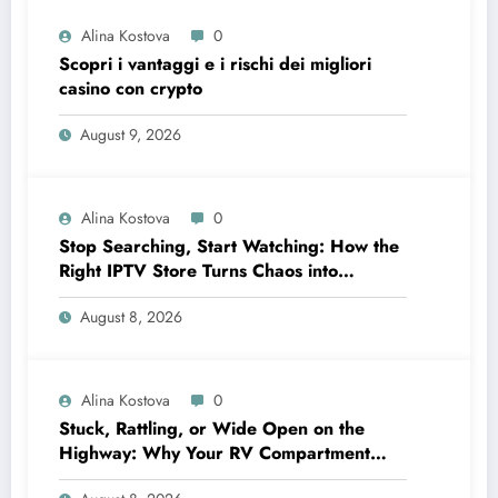
Alina Kostova
0
Scopri i vantaggi e i rischi dei migliori
casino con crypto
August 9, 2026
Alina Kostova
0
Stop Searching, Start Watching: How the
Right IPTV Store Turns Chaos into
Crystal‑Clear Entertainment
August 8, 2026
Alina Kostova
0
Stuck, Rattling, or Wide Open on the
Highway: Why Your RV Compartment
Door Latch Is the Small Part That Protects