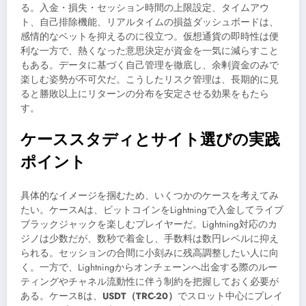
る。入金・損失・セッション時間の上限設定、タイムアウ
ト、自己排除機能、リアルタイムの損益ダッシュボードは、
感情的なベットを抑えるのに役立つ。仮想通貨の即時性は便
利な一方で、熱くなった意思決定が資金を一気に減らすこと
もある。データに基づく自己管理を徹底し、余剰資金のみで
楽しむ姿勢が不可欠だ。こうしたリスク管理は、長期的に見
ると勝敗以上にリターンの分布を安定させる効果をもたら
す。
ケーススタディとサイト選びの実践
ポイント
具体的なイメージを掴むため、いくつかのケースを考えてみ
たい。ケースAは、ビットコインをLightningで入金してライブ
ブラックジャックを楽しむプレイヤーだ。Lightning対応のカ
ジノは少数だが、数秒で着金し、手数料は数円レベルに抑え
られる。セッションの合間に小刻みに残高調整したい人に向
く。一方で、Lightningからオンチェーンへ出金する際のルー
ティングやチャネル流動性に伴う制約を把握しておく必要が
ある。ケースBは、
USDT（TRC-20）
でスロット中心にプレイ