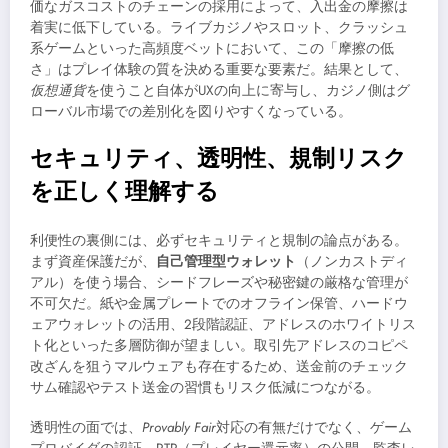
価なガスコストのチェーンの採用によって、入出金の摩擦は
着実に低下している。ライブカジノやスロット、クラッシュ
系ゲームといった高頻度ベットにおいて、この「摩擦の低
さ」はプレイ体験の質を決める重要な要素だ。結果として、
仮想通貨
を使うこと自体がUXの向上に寄与し、カジノ側はグ
ローバル市場での差別化を図りやすくなっている。
セキュリティ、透明性、規制リスク
を正しく理解する
利便性の裏側には、必ずセキュリティと規制の論点がある。
まず資産保護だが、
自己管理型ウォレット
（ノンカストディ
アル）を使う場合、シードフレーズや秘密鍵の厳格な管理が
不可欠だ。紙や金属プレートでのオフライン保管、ハードウ
ェアウォレットの活用、2段階認証、アドレスのホワイトリス
ト化といった多層防御が望ましい。取引先アドレスのコピペ
改ざんを狙うマルウェアも存在するため、送金前のチェック
サム確認やテスト送金の習慣もリスク低減につながる。
透明性の面では、
Provably Fair
対応の有無だけでなく、ゲーム