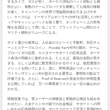
するタイプ。ガスが安く、ボーナス消化のベット回転とも相
性がよい。複数のゲームプロバイダを横断しても残高の移動
が速く、キャンペーンの併用で理論期待値を引き上げやす
い。ケースCは、イーサリアムやソラナのNFTを活用したVIPテ
ィアやキャッシュバックを狙う層で、オンチェーン上の所有
権を会員証として用いることで、プラットフォーム間のロイ
ヤリティ移転がスムーズになる。
サイト選びの基準は、入出金のスピードと手数料、対応チェ
ーンとステーブルコイン、
Provably Fair
やRTPの開示、ゲーム
プロバイダの品質、カスタマーサポートの応答品質、ボーナ
ス条項の明確さに集約される。たとえば、最低出金額が高す
ぎる、もしくは承認に数営業日かかるサイトは、仮想通貨の
メリットを削いでしまう。逆に、即時承認かつオンチェーン
でトランザクションIDが提示される運営は、透明性の観点で
評価できる。さらに、Proof of Reservesや資金分別の外部監査
を公開していれば、万一の事業者リスクにも一定の歯止めが
かかる。
情報収集では、実ユーザーの体験談と客観的な検証を組み合
わせたい。入金テストや小額での出金検証、サポートへの問
い合わせ応答時間の計測、ボーナスのクリア可否と実測RTPの