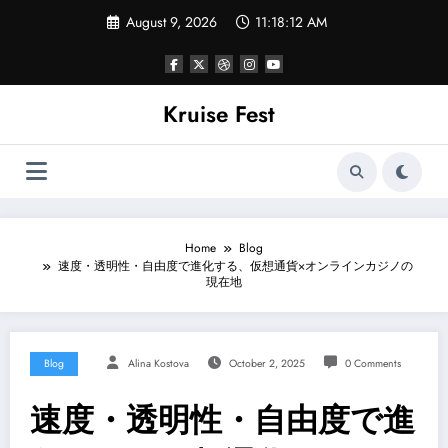
Skip
August 9, 2026
11:18:12 AM
to
content
Kruise Fest
Home
Blog
速度・透明性・自由度で進化する、仮想通貨×オンラインカジノの
現在地
Blog
Alina Kostova
October 2, 2025
0 Comments
速度・透明性・自由度で進