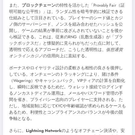
また、
ブロックチェーン
の特性を活かした「Provably Fair（証
明可能な公平性）」は、ランダム性を暗号学的に検証できる
仕組みとして注目されている。プレイヤーのシード値とカジ
ノ側のサーバーシード、ノンスを組み合わせたハッシュを公
開し、ゲームの結果が事前に改ざんされていないことを後か
ら検証できる。これは、従来のRNG（乱数生成器）が「ブラ
ックボックスだ」と懐疑的に見られがちだった点に対して、
透明性で応えるアプローチだ。こうした透明性は、
仮想通貨
オンラインカジノ
の信用向上に直結する。
ボーナスやロイヤリティ設計の柔軟さも相性の良さを後押し
している。オンチェーンのトラッキングにより、賭け条件
（Wagering）やキャッシュバック、VIPティアの計算を自動化
し、瞬時に反映できるためだ。ウォレット接続でログインす
るノンカストディアル運用は、メールやパスワード管理の手
間を省き、プライバシー志向のプレイヤーに支持される。た
だし、地域規制に応じてKYCや年齢確認が求められるケースも
あるため、利便性とコンプライアンスのバランスが今後の競
争軸となる。
さらに、
Lightning Network
のようなオフチェーン決済や、安