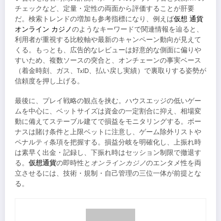
チェックなど、定量・定性の両面から評価することが肝要
だ。検索トレンドの増加も参考指標になり、例えば
仮想 通貨
オンライン カジノ
のようなキーワードで関連情報を辿ると、
利用者が重視する比較軸や最新のキャンペーン動向が見えて
くる。もっとも、広告的なレビューは好意的な側面に偏りや
すいため、複数ソースの突合と、オンチェーンの事実ベース
（着金時刻、ガス、TxID、払い戻し実績）で裏取りする姿勢が
信頼度を押し上げる。
最後に、プレイ戦略の観点を挟む。ハウスエッジの低いゲー
ムを中心に、ベットサイズは資金の一定割合に抑え、相場変
動に備えてステーブル建てで損益をモニタリングする。ボー
ナスは賭け条件と上限ベットに注意し、ゲーム除外リストや
ペナルティ条項を把握する。損益分岐を明確化し、上振れ時
は素早く出金・記録し、下振れ時はセッション制限で撤退す
る。
仮想通貨
の即時性と
オンラインカジノ
のエンタメ性を両
立させるには、技術・規制・自己管理の三位一体が前提とな
る。