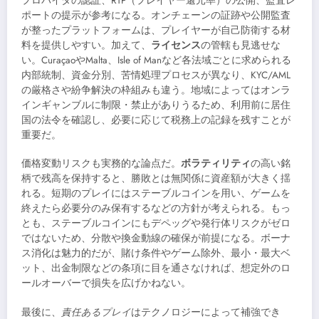
プロバイダの認証、RTP（プレイヤー還元率）の公開、監査レ
ポートの提示が参考になる。オンチェーンの証跡や公開監査
が整ったプラットフォームは、プレイヤーが自己防衛する材
料を提供しやすい。加えて、
ライセンス
の管轄も見逃せな
い。CuraçaoやMalta、Isle of Manなど各法域ごとに求められる
内部統制、資金分別、苦情処理プロセスが異なり、KYC/AML
の厳格さや紛争解決の枠組みも違う。地域によってはオンラ
インギャンブルに制限・禁止がありうるため、利用前に居住
国の法令を確認し、必要に応じて税務上の記録を残すことが
重要だ。
価格変動リスクも実務的な論点だ。
ボラティリティ
の高い銘
柄で残高を保持すると、勝敗とは無関係に資産額が大きく揺
れる。短期のプレイにはステーブルコインを用い、ゲームを
終えたら必要分のみ保有するなどの方針が考えられる。もっ
とも、ステーブルコインにもデペッグや発行体リスクがゼロ
ではないため、分散や換金動線の確保が前提になる。ボーナ
ス消化は魅力的だが、賭け条件やゲーム除外、最小・最大ベ
ット、出金制限などの条項に目を通さなければ、想定外のロ
ールオーバーで損失を広げかねない。
最後に、
責任あるプレイ
はテクノロジーによって補強でき