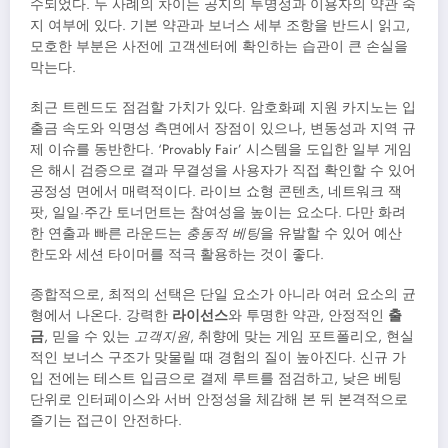
수되었다. 두 사례의 차이는 공지의 투명성과 이용자의 약관 숙
지 여부에 있다. 기본 약관과 보너스 세부 조항을 반드시 읽고,
모호한 부분은 사전에 고객센터에 확인하는 습관이 큰 손실을
막는다.
최근 트렌드도 점검할 가치가 있다. 암호화폐 지원 카지노는 입
출금 속도와 익명성 측면에서 장점이 있으나, 변동성과 지역 규
제 이슈를 동반한다. ‘Provably Fair’ 시스템을 도입한 일부 게임
은 해시 검증으로 결과 무결성을 사용자가 직접 확인할 수 있어
공정성 면에서 매력적이다. 라이브 쇼형 콘텐츠, 네트워크 잭
팟, 일일·주간 토너먼트는 참여성을 높이는 요소다. 다만 화려
한 연출과 빠른 라운드는
충동적 베팅
을 유발할 수 있어 예산
한도와 세션 타이머를 적극 활용하는 것이 좋다.
종합적으로, 최적의 선택은 단일 요소가 아니라 여러 요소의 균
형에서 나온다. 강력한
라이선스
와 투명한 약관, 안정적인
출
금
, 믿을 수 있는
고객지원
, 취향에 맞는 게임 포트폴리오, 현실
적인 보너스 구조가 맞물릴 때 경험의 질이 높아진다. 신규 가
입 전에는 테스트 입금으로 결제 루트를 점검하고, 낮은 베팅
단위로 인터페이스와 서버 안정성을 체감해 본 뒤 본격적으로
즐기는 접근이 안전하다.