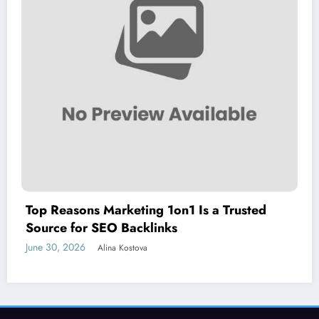
Top Reasons Marketing 1on1 Is a Trusted
Source for SEO Backlinks
June 30, 2026
Alina Kostova