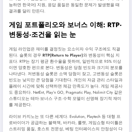
능하면 한국어) 지원, 응답 품질은 동일한 문제가 발생했을 때
결과를 달리 만든다.
게임 포트폴리오와 보너스 이해: RTP·
변동성·조건을 읽는 눈
게임 라인업은 재미를 결정짓는 요소이자 수익 구조에도 직결
된다. 슬롯의 경우
RTP(Return to Player)
와 변동성이 핵심 지
표다. RTP는 장기 평균 환수율을 뜻하며, 일반적으로 95% 이상
이면 양호한 편으로 본다. 변동성은 당첨 빈도와 크기의 분포를
나타낸다. 저변동성 슬롯은 소액 당첨이 잦고, 고변동성 슬롯은
빈도는 낮지만 큰 당첨을 기대한다. 개인의 자금 관리 스타일과
플레이 시간에 맞춰 선택하면 체감 만족도가 높다. 게임 제공사
도 중요하다. NetEnt, Play’n GO, Pragmatic Play, Nolimit City 같은
스튜디오는 테마·보너스 구조·수학 모델이 선명해 장기적 재미
를 제공한다.
라이브 카지노는 또 다른 세계다. Evolution, Playtech 등 대형 프
로바이더가 공급하는 블랙잭, 바카라, 룰렛, 게임쇼형 타이틀은
스트리밍 품질, 호스트 전문성, 베팅 인터페이스의 안정성이 다