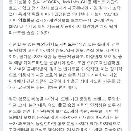
로 가늠할 수 있다. eCOGRA, iTech Labs, GLI 등 테스트 기관의
로고가 있고 정기 감사 보고서가 제공된다면 게임 결과가 조작
없이 통계적 확률에 따라 결정됨을 의미한다. 더불어 SSL/TLS
기반
암호화
로 결제와 개인정보를 보호하는지, 2단계 인증
(2FA) 같은 계정 보안 기능을 제공하는지 확인하면 계정 탈취
리스크를 줄일 수 있다.
신뢰할 수 있는
해외 카지노 사이트
는 ‘책임 있는 플레이’ 정책
을 명확히 고지한다. 예산 한도, 입금 한도, 손실 한도, 세션 타
이머, 쿨다운, 자가 차단 등 툴을 제공하고, 미성년자 보호 및 중
독 예방 가이드라인을 운영해야 한다. 또한 KYC(고객신원확인)
와 AML(자금세탁방지) 절차는 번거로울 수 있지만, 이는 장기적
으로 이용자의 자금 보호와 불법 활동 차단에 기여한다. 가입
단계에서 간단 인증만 요구하다가 출금 시에 과도한 서류를 갑
자기 요구하는 곳은 피하는 편이 좋다.
평판 검증도 빼놓을 수 없다. 오랜 기간 운영된 브랜드, 투명한
약관 고지, 분쟁 대응 속도,
출금 승인
이력의 안정성은 모두 신
뢰도를 높인다. 약관(특히 보너스, 계정 휴면, 수수료, 베팅 한
도)에서 모호한 문장을 많이 사용하거나 ‘재량에 따라’라는 문
구가 과도하게 등장한다면 향후 분쟁 소지가 크다. 마지막으로,
고객센터의 접근성도 핵심이다. 24시간 라이브 채팅, 다국어(가