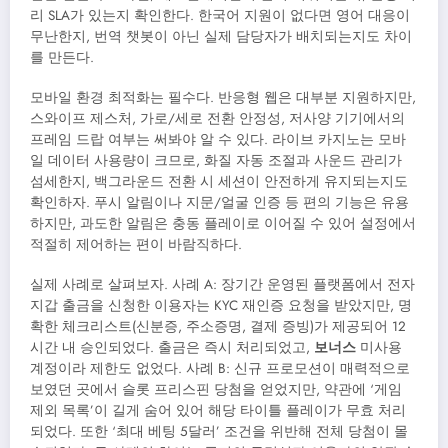
리 SLA가 있는지 확인한다. 한국어 지원이 없다면 영어 대응이
무난한지, 번역 챗봇이 아닌 실제 담당자가 배치되는지도 차이
를 만든다.
모바일 환경 최적화는 필수다. 반응형 웹은 대부분 지원하지만,
스와이프 제스처, 가로/세로 전환 안정성, 저사양 기기에서의
프레임 드랍 여부는 써봐야 알 수 있다. 라이브 카지노는 모바
일 데이터 사용량이 크므로, 화질 자동 조절과 사운드 관리가
섬세한지, 백그라운드 전환 시 세션이 안전하게 유지되는지도
확인하자. 푸시 알림이나 지문/얼굴 인증 등 편의 기능은 유용
하지만, 과도한 알림은 충동 플레이로 이어질 수 있어 설정에서
적절히 제어하는 편이 바람직하다.
실제 사례로 살펴보자. 사례 A: 장기간 운영된 플랫폼에서 전자
지갑 출금을 신청한 이용자는 KYC 재인증 요청을 받았지만, 명
확한 체크리스트(신분증, 주소증명, 결제 증빙)가 제공되어 12
시간 내 승인되었다. 출금은 즉시 처리되었고,
보너스
미사용
계정이라 제한도 없었다. 사례 B: 신규 프로모션이 매력적으로
보였던 곳에서 슬롯 프리스핀 당첨을 얻었지만, 약관에 ‘게임
제외 목록’이 길게 숨어 있어 해당 타이틀 플레이가 무효 처리
되었다. 또한 ‘최대 베팅 5달러’ 조건을 위반해 전체 당첨이 몰