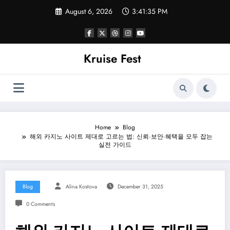
Skip
August 6, 2026
3:41:35 PM
to
content
Kruise Fest
Home
Blog
해외 카지노 사이트 제대로 고르는 법: 신뢰·보안·혜택을 모두 잡는
실전 가이드
Blog
Alina Kostova
December 31, 2025
0 Comments