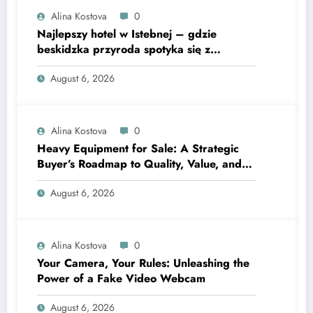
Alina Kostova
0
Najlepszy hotel w Istebnej – gdzie
beskidzka przyroda spotyka się z
lawendową magią
August 6, 2026
Alina Kostova
0
Heavy Equipment for Sale: A Strategic
Buyer’s Roadmap to Quality, Value, and
Financing
August 6, 2026
Alina Kostova
0
Your Camera, Your Rules: Unleashing the
Power of a Fake Video Webcam
August 6, 2026