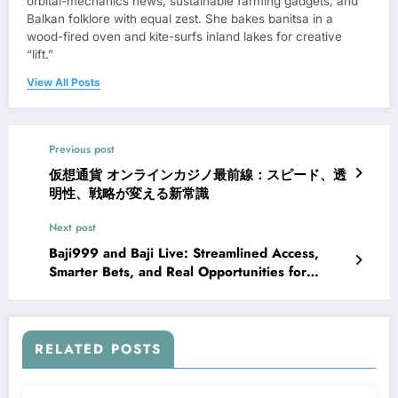
orbital-mechanics news, sustainable farming gadgets, and
Balkan folklore with equal zest. She bakes banitsa in a
wood-fired oven and kite-surfs inland lakes for creative
“lift.”
View All Posts
Previous post
仮想通貨 オンラインカジノ最前線：スピード、透
明性、戦略が変える新常識
Next post
Baji999 and Baji Live: Streamlined Access,
Smarter Bets, and Real Opportunities for
Affiliates
RELATED POSTS