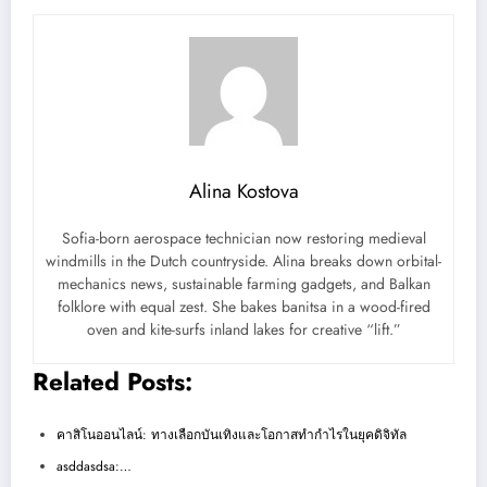
Alina Kostova
Sofia-born aerospace technician now restoring medieval
windmills in the Dutch countryside. Alina breaks down orbital-
mechanics news, sustainable farming gadgets, and Balkan
folklore with equal zest. She bakes banitsa in a wood-fired
oven and kite-surfs inland lakes for creative “lift.”
Related Posts:
คาสิโนออนไลน์: ทางเลือกบันเทิงและโอกาสทำกำไรในยุคดิจิทัล
asddasdsa:…