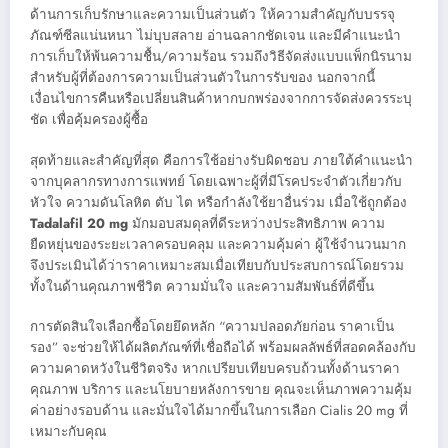
ด้านการเก็บรักษาและความเป็นส่วนตัว ให้ความสำคัญกับบรรจุ
ภัณฑ์ซีลแน่นหนา ไม่บุบสลาย อ่านฉลากชัดเจน และมีคำแนะนำ
การเก็บให้พ้นความชื้น/ความร้อน รวมถึงวิธีจัดส่งแบบแพ็กนิรนาม
สำหรับผู้ที่ต้องการความเป็นส่วนตัวในการรับของ นอกจากนี้
เงื่อนไขการคืนหรือเปลี่ยนสินค้าหากบกพร่องจากการจัดส่งควรระบุ
ชัด เพื่อคุ้มครองผู้ซื้อ
สุดท้ายและสำคัญที่สุด คือการใช้อย่างรับผิดชอบ ภายใต้คำแนะนำ
จากบุคลากรทางการแพทย์ โดยเฉพาะผู้ที่มีโรคประจำตัวเกี่ยวกับ
หัวใจ ความดันโลหิต ตับ ไต หรือกำลังใช้ยาอื่นร่วม เมื่อใช้ถูกต้อง
Tadalafil 20 mg
มักมอบสมดุลที่ดีระหว่างประสิทธิภาพ ความ
ยืดหยุ่นของระยะเวลาครอบคลุม และความคุ้มค่า ผู้ใช้จำนวนมาก
จึงประเมินได้ว่าราคาเหมาะสมเมื่อเทียบกับประสบการณ์โดยรวม
ทั้งในด้านคุณภาพชีวิต ความมั่นใจ และความสัมพันธ์ที่ดีขึ้น
การตัดสินใจเลือกซื้อโดยยึดหลัก “ความปลอดภัยก่อน ราคาเป็น
รอง” จะช่วยให้ได้ผลิตภัณฑ์ที่เชื่อถือได้ พร้อมผลลัพธ์ที่สอดคล้องกับ
ความคาดหวังในชีวิตจริง หากเปรียบเทียบครบถ้วนทั้งด้านราคา
คุณภาพ บริการ และนโยบายหลังการขาย คุณจะเห็นภาพความคุ้ม
ค่าอย่างรอบด้าน และมั่นใจได้มากขึ้นในการเลือก Cialis 20 mg ที่
เหมาะกับคุณ