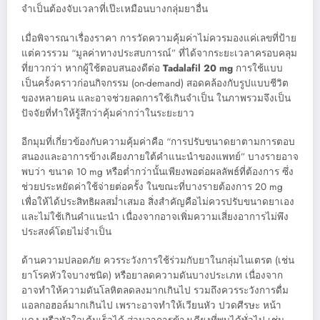
จำเป็นต้องจับเวลาที่เป๊ะเหมือนบางกลุ่มยาอื่น
เมื่อพิจารณาเรื่องราคา การวัดความคุ้มค่าไม่ควรมองแค่เลขที่ป้าย
แต่ควรรวม “มูลค่าทางประสบการณ์” ที่ได้จากระยะเวลาครอบคลุม
ที่ยาวกว่า หากผู้ใช้ตอบสนองดีต่อ
Tadalafil 20 mg
การใช้แบบ
เป็นครั้งคราวก่อนกิจกรรม (on-demand) สอดคล้องกับรูปแบบชีวิต
ของหลายคน และอาจช่วยลดการใช้เกินจำเป็น ในภาพรวมจึงเป็น
ปัจจัยที่ทำให้รู้สึกว่าคุ้มค่ากว่าในระยะยาว
อีกมุมที่เกี่ยวข้องกับความคุ้มค่าคือ “การปรับขนาดยาตามการตอบ
สนองและอาการข้างเคียงภายใต้คำแนะนำของแพทย์” บางรายอาจ
พบว่า ขนาด 10 mg หรือต่ำกว่านั้นเพียงพอต่อผลลัพธ์ที่ต้องการ ซึ่ง
ช่วยประหยัดค่าใช้จ่ายต่อครั้ง ในขณะที่บางรายต้องการ 20 mg
เพื่อให้ได้ประสิทธิผลสม่ำเสมอ สิ่งสำคัญคือไม่ควรปรับขนาดยาเอง
และไม่ใช้เกินคำแนะนำ เนื่องจากอาจเพิ่มความเสี่ยงอาการไม่พึง
ประสงค์โดยไม่จำเป็น
ด้านความปลอดภัย ควรระวังการใช้ร่วมกับยาในกลุ่มไนเตรต (เช่น
ยาโรคหัวใจบางชนิด) หรือยาลดความดันบางประเภท เนื่องจาก
อาจทำให้ความดันโลหิตลดลงมากเกินไป รวมถึงควรระวังการดื่ม
แอลกอฮอล์มากเกินไป เพราะอาจทำให้เวียนหัว ปวดศีรษะ หน้า