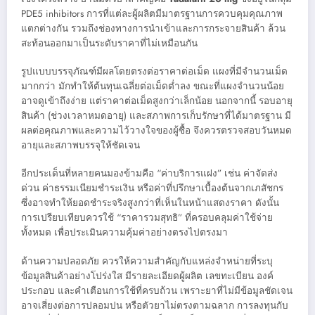
PDE5 inhibitors การที่แต่ละผู้ผลิตมีมาตรฐานการควบคุมคุณภาพ
แตกต่างกัน รวมถึงช่องทางการนำเข้าและการกระจายสินค้า ล้วน
สะท้อนออกมาเป็นระดับราคาที่ไม่เหมือนกัน
รูปแบบบรรจุภัณฑ์มีผลโดยตรงต่อราคาต่อเม็ด แผงที่มีจำนวนเม็ด
มากกว่า มักทำให้ต้นทุนเฉลี่ยต่อเม็ดต่ำลง ขณะที่แผงจำนวนน้อย
อาจดูเข้าถึงง่าย แต่ราคาต่อเม็ดสูงกว่าเล็กน้อย นอกจากนี้ รอบอายุ
สินค้า (ช่วงเวลาหมดอายุ) และสภาพการเก็บรักษาที่ได้มาตรฐาน มี
ผลต่อคุณภาพและความไว้วางใจของผู้ซื้อ จึงควรตรวจสอบวันหมด
อายุและสภาพบรรจุให้ชัดเจน
อีกประเด็นที่หลายคนมองข้ามคือ “ค่าบริการแฝง” เช่น ค่าจัดส่ง
ด่วน ค่าธรรมเนียมชำระเงิน หรือค่าที่ปรึกษาเบื้องต้นจากเภสัชกร
ซึ่งอาจทำให้ยอดชำระจริงสูงกว่าที่เห็นในหน้าแสดงราคา ดังนั้น
การเปรียบเทียบควรใช้ “ราคารวมสุทธิ” ที่ครอบคลุมค่าใช้จ่าย
ทั้งหมด เพื่อประเมินความคุ้มค่าอย่างตรงไปตรงมา
ด้านความปลอดภัย ควรให้ความสำคัญกับแหล่งจำหน่ายที่ระบุ
ข้อมูลสินค้าอย่างโปร่งใส มีรายละเอียดผู้ผลิต เลขทะเบียน องค์
ประกอบ และคำเตือนการใช้ที่ครบถ้วน เพราะยาที่ไม่มีข้อมูลชัดเจน
อาจเสี่ยงต่อการปลอมปน หรือตัวยาไม่ตรงตามฉลาก การลงทุนกับ