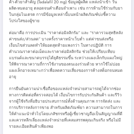
ค้า-ตัวยาสำคัญ (Tadalafil 20 mg) ข้อมูลผู้ผลิต แหล่งนำเข้า วัน
ผลิต-หมดอายุ ตลอดจนคำเตือนจำเพาะ เช่น การห้ามใช้ร่วมกับยา
ในกลุ่มไนเตรต การมีข้อมูลเหล่านี้บนหน้าผลิตภัณฑ์บ่งชี้ความ
โปร่งใสของผู้ขาย
ต่อมาคือ การประเมิน “ราคาต่อมิลลิกรัม” และ “ราคารวมสุทธิหลัง
ค่าขนส่ง/ส่วนลด” บางครั้งราคาหน้าเว็บต่ำ แต่ค่าขนส่งหรือ
เงื่อนไขส่วนลดทำให้ยอดสุดท้ายแพงกว่า ในทางปฏิบัติ การ
คำนวณราคาต่อเม็ดและราคาต่อมิลลิกรัม ช่วยให้เปรียบเทียบ
แบรนด์และขนาดบรรจุได้ยุติธรรมขึ้น ระหว่างแผงเล็กกับแผงใหญ่
ให้พิจารณาความถี่การใช้งานของตนเองร่วมด้วย หากใช้ไม่บ่อย
แผงเล็กอาจเหมาะกว่าเพื่อลดความเสี่ยงของการค้างสต็อกจนหมด
อายุ
การยืนยันความน่าเชื่อถือของแหล่งจำหน่ายสามารถดูได้จากช่อง
ทางการติดต่อที่ตรวจสอบได้ เงื่อนไขการรับประกันสินค้า และรีวิว
จากผู้ใช้จริงที่อธิบายประสบการณ์ทั้งด้านคุณภาพ การจัดส่ง และ
การบริการหลังการขาย สำหรับผลิตภัณฑ์ยา ความสามารถในการ
ให้คำแนะนำทั่วไปโดยเภสัชกรหรือผู้เชี่ยวชาญถือเป็นสัญญาณที่ดี
และควรหลีกเลี่ยงแหล่งจำหน่ายที่เคลมสรรพคุณเกินจริง หรือไม่มี
รายละเอียดสินค้าเพียงพอ