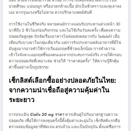
แดง หรือหัวใจเต้นเร็วได้ ส่วนอาการข้างเคียงที่พบได้ทั่วไป เช่น
ปวดศีรษะ แน่นจมูก หรือปวดกล้ามเนื้อ มักเป็นชั่วคราวและทุเลาลง
เอง หากรุนแรงหรือไม่หาย ควรปรึกษาแพทย์ทันที
การใช้งานในชีวิตจริง หลายคนมักวางแผนรับประทานล่วงหน้า 30
นาทีถึง 2 ชั่วโมงก่อนกิจกรรม และไม่ใช้เกินวันละครั้ง เพื่อคงความ
ปลอดภัยสูงสุด ปัจจัยเรื่องอาหารไม่ค่อยส่งผลมากกับ Tadalafil เมื่อ
เทียบกับบางยาในกลุ่มเดียวกัน แต่การรับประทานหลังอาหารที่มีไข
มันสูงมากอาจทำให้การเริ่มออกฤทธิ์ช้าลงเล็กน้อย การทำความ
เข้าใจจังหวะออกฤทธิ์ของตนเองจากประสบการณ์จริง ภายใต้กรอบ
ความปลอดภัยที่เหมาะสม ช่วยให้ “ราคาต่อครั้ง” ให้ความรู้สึกคุ้ม
ค่าขึ้นอย่างเป็นรูปธรรม
เช็กลิสต์เลือกซื้ออย่างปลอดภัยในไทย:
จากความน่าเชื่อถือสู่ความคุ้มค่าใน
ระยะยาว
การประเมิน
Cialis 20 mg ราคา
ควรเดินคู่ไปกับมาตรฐานความ
ปลอดภัย เพื่อให้การลงทุนครั้งนี้ทั้งคุ้มค่าและอุ่นใจ เช็กลิสต์แรกคือ
ตรวจสอบข้อมูลยาที่ชัดเจน ครบถ้วน และเป็นปัจจุบัน ตั้งแต่ชื่อการ