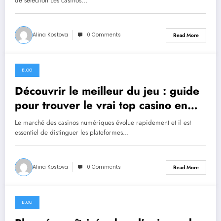
de sélection Les casinos…
Alina Kostova
0 Comments
Read More
BLOG
April 12, 2026
Découvrir le meilleur du jeu : guide
pour trouver le vrai
top casino en
ligne
Le marché des casinos numériques évolue rapidement et il est
essentiel de distinguer les plateformes…
Alina Kostova
0 Comments
Read More
BLOG
April 12, 2026