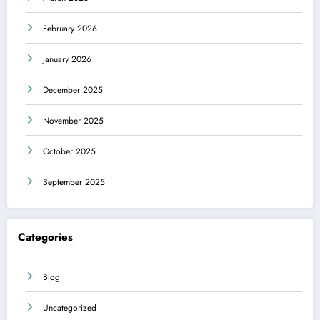
February 2026
January 2026
December 2025
November 2025
October 2025
September 2025
Categories
Blog
Uncategorized