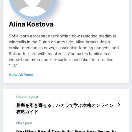
Alina Kostova
Sofia-born aerospace technician now restoring medieval
windmills in the Dutch countryside. Alina breaks down
orbital-mechanics news, sustainable farming gadgets, and
Balkan folklore with equal zest. She bakes banitsa in a
wood-fired oven and kite-surfs inland lakes for creative
“lift.”
View All Posts
Previous post
勝率を引き寄せる：バカラで学ぶ本格オンライン
攻略ガイド
Next post
Next-Gen Visual Creativity: From Face Swaps to