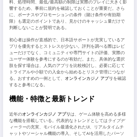
料、処理時間、最低/最高額の制限は実際のプレイに大きく影
響するため、事前に規約を確認しておくことが重要だ。さら
に、ボーナスやプロモーションの条件（賭け条件や有効期
限）も選定のポイントであり、見かけのキャッシュ量だけで
判断しないことが賢明である。
初心者は操作が直感的で、日本語サポートが充実しているア
プリを優先するとストレスが少ない。評判を調べる際はレビ
ューだけでなく、コミュニティや専門サイトの評価、実際の
ユーザー体験を参考にするのが有効だ。また、具体的な選択
肢を探す場合は、人気のアプリを比較検討し、必要に応じて
トライアルや小額での入金から始めるとリスク管理につなが
る。おすすめの一例として、
オンラインカジノ アプリ
を確認
すると参考になる。
機能・特徴と最新トレンド
近年の
オンラインカジノ アプリ
は、ゲーム体験を高める多様
な機能を搭載している。代表的なトレンドとしては
ライブデ
ィーラー
の充実、モバイル最適化されたUI、リアルタイムチ
ャットやソーシャル機能の導入、そしてAIを活用したパーソ