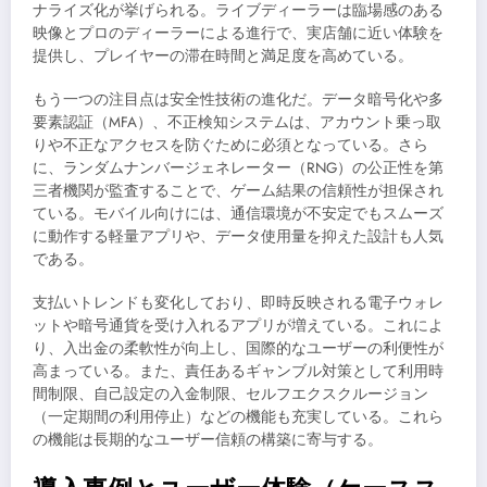
ナライズ化が挙げられる。ライブディーラーは臨場感のある
映像とプロのディーラーによる進行で、実店舗に近い体験を
提供し、プレイヤーの滞在時間と満足度を高めている。
もう一つの注目点は安全性技術の進化だ。データ暗号化や多
要素認証（MFA）、不正検知システムは、アカウント乗っ取
りや不正なアクセスを防ぐために必須となっている。さら
に、ランダムナンバージェネレーター（RNG）の公正性を第
三者機関が監査することで、ゲーム結果の信頼性が担保され
ている。モバイル向けには、通信環境が不安定でもスムーズ
に動作する軽量アプリや、データ使用量を抑えた設計も人気
である。
支払いトレンドも変化しており、即時反映される電子ウォレ
ットや暗号通貨を受け入れるアプリが増えている。これによ
り、入出金の柔軟性が向上し、国際的なユーザーの利便性が
高まっている。また、責任あるギャンブル対策として利用時
間制限、自己設定の入金制限、セルフエクスクルージョン
（一定期間の利用停止）などの機能も充実している。これら
の機能は長期的なユーザー信頼の構築に寄与する。