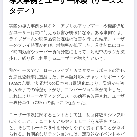
導入事例とユーザー体験（ケースス
タディ）
実際の導入事例を見ると、アプリのアップデートや機能追加
がユーザー行動に与える影響が明確になる。ある事例では、
ライブゲームの映像品質と遅延の改善を行った結果、ユーザ
ーのプレイ時間が伸び、離脱率が低下した。具体的にはロー
ド時間短縮やサーバー負荷分散によって、対戦中のラグが減
少し、繰り返し利用するユーザーが増えたという。
別のケースでは、ローカライズとカスタマーサポートの強化
が新規登録率に直結した。日本語対応のチャットサポートや
FAQの充実、決済方法の日本向け最適化により、登録から初
回入金までの障壁が下がり、コンバージョン率が向上した。
これによりマーケティングコストの効率も改善され、ユーザ
ー獲得単価（CPA）の低下につながった。
ユーザー体験に関するヒントとしては、初回体験をシンプル
にすること、チュートリアルやデモモードを充実させるこ
と、そしてボーナス条件を分かりやすく提示することが挙げ
られる。長期的なリテンションには、定期的なイベントやパ