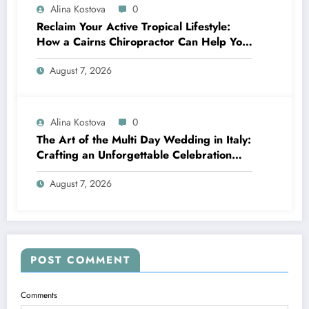
Alina Kostova
0
Reclaim Your Active Tropical Lifestyle:
How a Cairns Chiropractor Can Help You
Move Pain-Free
August 7, 2026
Alina Kostova
0
The Art of the Multi Day Wedding in Italy:
Crafting an Unforgettable Celebration
Over Several Days
August 7, 2026
POST COMMENT
Comments