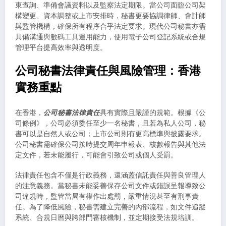
東查詢、準備會議資料以及監察法定期限。當公司面臨公司架
構變更、資本調整或上市安排時，秘書更要協調律師、會計師
與監管機構，確保所有程序合乎法定要求。現代公司秘書亦需
具備溝通與數碼工具運用能力，使用電子公司登記系統或合規
管理平台提高效率與透明度。
公司秘書法律責任與風險管理：香港
實務重點
在香港，
公司秘書法律責任
具有實際且嚴謹的規範。根據《公
司條例》，公司必須委任至少一名秘書，且若為私人公司，秘
書可以是自然人或公司；上市公司則有更高標準與披露要求。
公司秘書需確保公司按時提交周年申報表、核數報告與其他法
定文件，若未能履行，可能會引致公司或個人受罰。
法律責任包含不僅是行政義務，還涵蓋信託責任與善良管理人
的注意義務。當秘書未能妥善保存公司文件或錯誤呈報導致公
司違規時，監管當局有權作出處罰，嚴重情況甚至有刑事責
任。為了降低風險，秘書需建立完善的內部流程，如文件追蹤
系統、合規日曆與跨部門審核機制，並定期接受法規培訓。