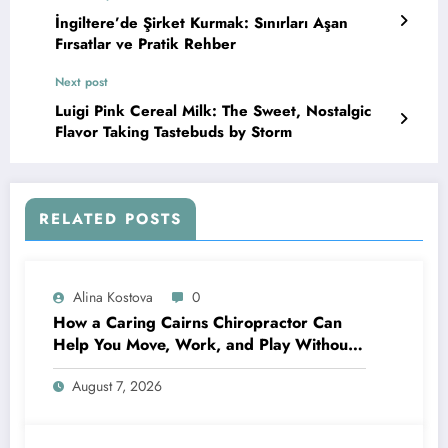
İngiltere’de Şirket Kurmak: Sınırları Aşan
Fırsatlar ve Pratik Rehber
Next post
Luigi Pink Cereal Milk: The Sweet, Nostalgic
Flavor Taking Tastebuds by Storm
RELATED POSTS
Alina Kostova
0
How a Caring Cairns Chiropractor Can
Help You Move, Work, and Play Without
Pain
August 7, 2026