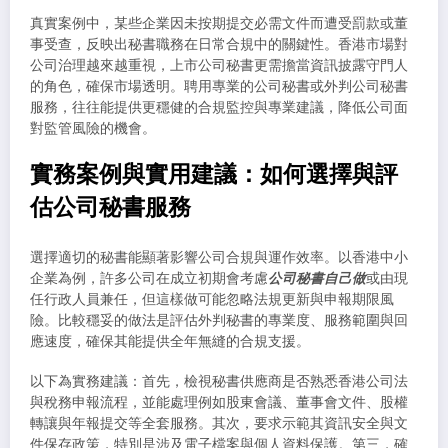
真實案例中，某些企業因未按期提交必需文件而遭受罰款或董
事受查，反映出秘書職務在日常合規中的關鍵性。香港市場對
公司治理越來越重視，上市公司秘書更需擔當資訊披露守門人
的角色，確保市場透明。聘用專業的公司秘書或外判公司秘書
服務，往往能提供更穩健的合規監控與專業建議，降低公司面
對監管風險的機會。
實務案例與實用建議：如何選擇與評
估公司秘書服務
選擇適切的秘書能顯著影響公司合規與運作效率。以香港中小
企業為例，許多公司在成立初期會考慮
公司秘書自己做
或由現
任行政人員兼任，但這樣做可能忽略法規更新與申報期限風
險。比較穩妥的做法是評估外判秘書的專業度、服務範圍與回
應速度，確保其能提供全年無縫的合規支援。
以下為實務建議：首先，檢視秘書供應商是否熟悉香港公司法
與稅務申報流程，並能處理例如股東會議、董事會文件、股權
轉讓與年報提交等全套服務。其次，要求示範其資訊安全與文
件保存政策，特別是涉及電子檔案與個人資料保護。第三，確