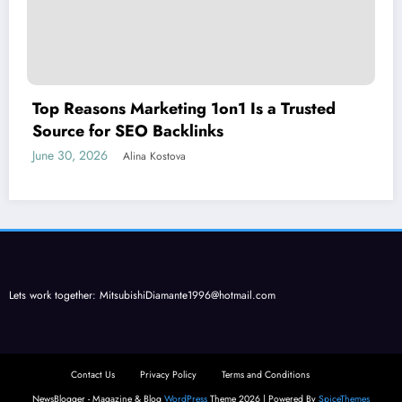
Top Reasons Marketing 1on1 Is a Trusted
Source for SEO Backlinks
June 30, 2026
Alina Kostova
Lets work together:
MitsubishiDiamante1996@hotmail.com
Contact Us
Privacy Policy
Terms and Conditions
NewsBlogger - Magazine & Blog
WordPress
Theme 2026 | Powered By
SpiceThemes