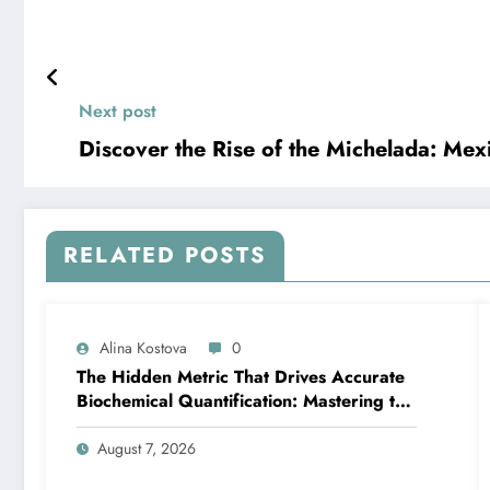
Next post
Discover the Rise of the Michelada: Mex
RELATED POSTS
Alina Kostova
0
The Hidden Metric That Drives Accurate
Biochemical Quantification: Mastering the
Extinction Coefficient
August 7, 2026