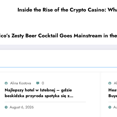
Inside the Rise of the Crypto Casino: W
ico’s Zesty Beer Cocktail Goes Mainstream in th
Alina Kostova
0
A
Najlepszy hotel w Istebnej – gdzie
Heav
beskidzka przyroda spotyka się z
Buye
lawendową magią
Fina
August 6, 2026
Au