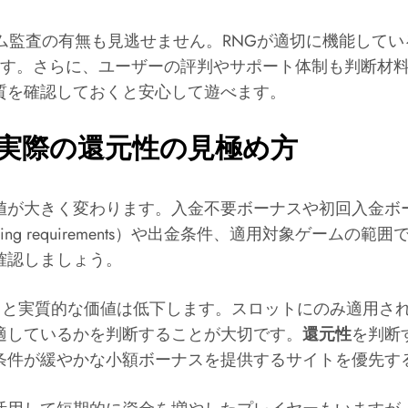
ム監査の有無も見逃せません。RNGが適切に機能して
ます。さらに、ユーザーの評判やサポート体制も判断材
質を確認しておくと安心して遊べます。
実際の還元性の見極め方
値が大きく変わります。入金不要ボーナスや初回入金ボ
ng requirements）や出金条件、適用対象ゲーム
確認しましょう。
ぎると実質的な価値は低下します。スロットにのみ適用さ
適しているかを判断することが大切です。
還元性
を判断
条件が緩やかな小額ボーナスを提供するサイトを優先す