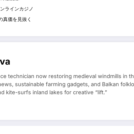
ンラインカジノ
の真価を見抜く
ova
ce technician now restoring medieval windmills in t
ews, sustainable farming gadgets, and Balkan folklo
kite-surfs inland lakes for creative “lift.”