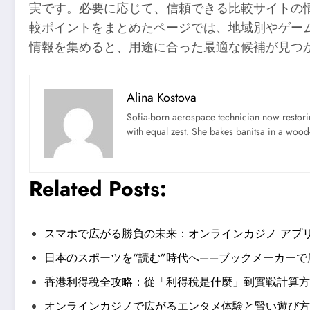
実です。必要に応じて、信頼できる比較サイトの
較ポイントをまとめたページでは、地域別やゲー
情報を集めると、用途に合った最適な候補が見つ
Alina Kostova
Sofia-born aerospace technician now restori
with equal zest. She bakes banitsa in a wood-f
Related Posts:
スマホで広がる勝負の未来：オンラインカジノ アプ
日本のスポーツを“読む”時代へ——ブックメーカー
香港利得稅全攻略：從「利得稅是什麼」到實戰計算方
オンラインカジノで広がるエンタメ体験と賢い遊び方