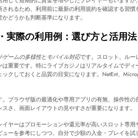
活用して短期的に資金を増やしたプレイヤーもいますが
新されるため、利用前に最新の利用規約を確認する習慣
営かどうかも判断基準になります。
・実際の利用例：選び方と活用法
が
ゲームの多様性
と
モバイル対応
です。スロット、ルー
かは重要です。特にライブカジノはリアルタイムでディ
くと品質の目安になります。NetEnt、Microgaming
す。ブラウザ版の最適化や専用アプリの有無、操作性の
レスさ、画面レイアウトの見やすさが重要になります。
レイヤーはプロモーションや還元率が高いスロット専用
ビューを参考にしつつ、自分で少額の入金・プレイを試