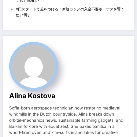
すめ」戦略ガイド
0円スタートで差をつける：新規カジノの入金不要ボーナスを賢く
使い倒す
Alina Kostova
Sofia-born aerospace technician now restoring medieval
windmills in the Dutch countryside. Alina breaks down
orbital-mechanics news, sustainable farming gadgets, and
Balkan folklore with equal zest. She bakes banitsa in a
wood-fired oven and kite-surfs inland lakes for creative