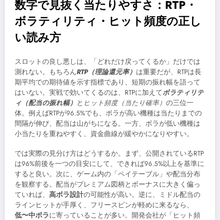
数字で見抜く当たりやすさ：RTP・
ボラティリティ・ヒット頻度の正し
い読み方
スロットの良し悪しは、「どれだけ戻ってくるか」だけでは
測れない。もちろん
RTP（理論還元率）
は重要だが、RTPは長
期平均での期待値を示す指標であり、短期の振れ幅を語って
はいない。実戦で効いてくるのは、RTPに加えて
ボラティリテ
ィ（配当の振れ幅）
と
ヒット頻度（当たり確率）
の三位一
体。例えばRTPが96.5%でも、ボラが高い機種は当たりまでの
間隔が伸び、配当は山がちになる。一方、ボラが低い機種は
小当たりを重ねやすく、資金曲線が緩やかになりやすい。
では実際の見分け方はどうするか。まず、公開されているRTP
は96%前後を一つの目安にして、できれば96.5%以上を基準に
すると良い。次に、ゲーム内の「ペイテーブル」や配当分布
を観察する。配当がプレミアム図柄とボーナスに大きく偏っ
ていれば、
高ボラ設計
の可能性が高い。逆に、ミドル配当の
ラインヒットが手厚く、フリースピンが軽めに来るなら、
低〜中ボラ
に寄っていることが多い。開発会社が「ヒット頻