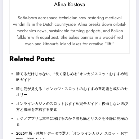
Alina Kostova
Sofia-born aerospace technician now restoring medieval
windmills in the Dutch countryside. Alina breaks down orbital-
mechanics news, sustainable farming gadgets, and Balkan
folklore with equal zest. She bakes banitsa in a wood-fired
oven and kite-surfs inland lakes for creative “lift.”
Related Posts:
勝てるだけじゃない、“長く楽しめる”オンカジスロットおすすめ戦
略ガイド
勝ち筋が見える！オンカジ・スロットのおすすめ選定術と成功のセ
オリー
オンラインカジノのスロットおすすめ完全ガイド：後悔しない選び
方と勝率を左右する要素
カジノアプリは本当に稼げるのか？勝ち筋とリスクを冷静に見極め
る
2025年版・体験とデータで選ぶ「オンラインカジノ スロット おす