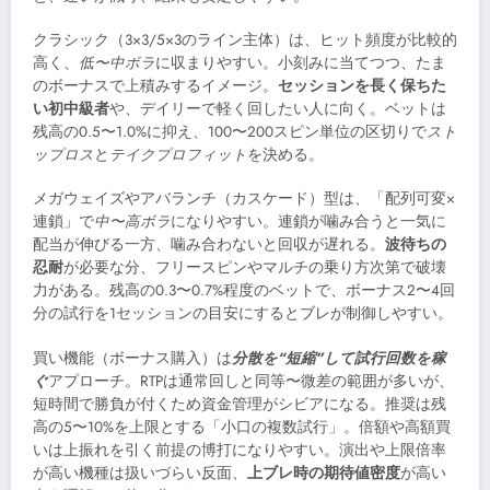
クラシック（3×3/5×3のライン主体）は、ヒット頻度が比較的
高く、
低〜中ボラ
に収まりやすい。小刻みに当てつつ、たま
のボーナスで上積みするイメージ。
セッションを長く保ちた
い初中級者
や、デイリーで軽く回したい人に向く。ベットは
残高の0.5〜1.0%に抑え、100〜200スピン単位の区切りで
スト
ップロス
と
テイクプロフィット
を決める。
メガウェイズやアバランチ（カスケード）型は、「配列可変×
連鎖」で
中〜高ボラ
になりやすい。連鎖が噛み合うと一気に
配当が伸びる一方、噛み合わないと回収が遅れる。
波待ちの
忍耐
が必要な分、フリースピンやマルチの乗り方次第で破壊
力がある。残高の0.3〜0.7%程度のベットで、ボーナス2〜4回
分の試行を1セッションの目安にするとブレが制御しやすい。
買い機能（ボーナス購入）は
分散を“短縮”して試行回数を稼
ぐ
アプローチ。RTPは通常回しと同等〜微差の範囲が多いが、
短時間で勝負が付くため資金管理がシビアになる。推奨は残
高の5〜10%を上限とする「小口の複数試行」。倍額や高額買
いは上振れを引く前提の博打になりやすい。演出や上限倍率
が高い機種は扱いづらい反面、
上ブレ時の期待値密度
が高い