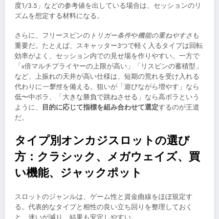
度1/3.5」などの参考値を出している場合は、セッションのリ
ズムを想定する材料になる。
さらに、フリースピンの
トリガー条件
や
機能の重ねやすさ
も
重要だ。たとえば、スキャッター3つで軽く入るタイプは回転
効率がよく、セッション内での見せ場を作りやすい。一方で
「x倍マルチプライヤーの上限が高い」「リスピンの蓄積型」
など、上振れの天井が高い仕様は、短期の荒れを受け入れる
代わりに
一撃性
を備える。狙いが「遊びながら増やす」なら
低〜中ボラ、「大きな勝負で跳ねさせる」なら高ボラという
ように、
目的に応じて指標を組み合わせて選定
するのが王道
だ。
タイプ別オンカジスロットの選び
方：クラシック、メガウェイズ、買
い機能、ジャックポット
スロットのジャンルは、ゲーム性と資金曲線をほぼ規定す
る。代表的なタイプと相性の良い立ち回りを整理しておく
と、迷いが減り、結果も安定しやすい。