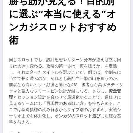
勝ち筋が見える！目的別
に選ぶ“本当に使える”オ
ンカジスロットおすすめ
術
同じスロットでも、設計思想やリターン分布が違えば立ち回
りは大きく変わる。攻略の第一歩は「何を狙うか」を定義
し、それに合ったタイトルを選ぶことだ。例えば、小刻みに
当てて長く遊ぶのか、それとも高配当一撃の山を狙うのか。
前者なら高いヒット頻度と適正な
RTP
、後者なら高
ボラティリ
ティ
と強力なフリースピン設計が鍵になる。さらに、
資金管
理
とセッション設計を合わせて最適化することで、運任せに
見えるゲームにも「再現性のある戦い方」を持ち込める。こ
こでは基礎指標の読み解きからタイプ別のおすすめ、実戦シ
ナリオまでを体系化し、
オンカジのスロット選び
に明確な基
準を与える。