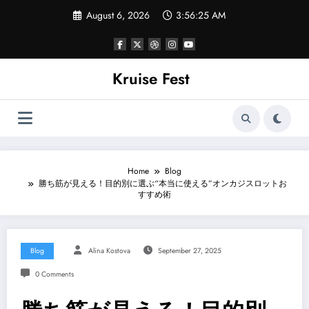
Skip
August 6, 2026
3:56:25 AM
to
content
Kruise Fest
Home
Blog
勝ち筋が見える！目的別に選ぶ“本当に使える”オンカジスロットお
すすめ術
Blog
Alina Kostova
September 27, 2025
0 Comments