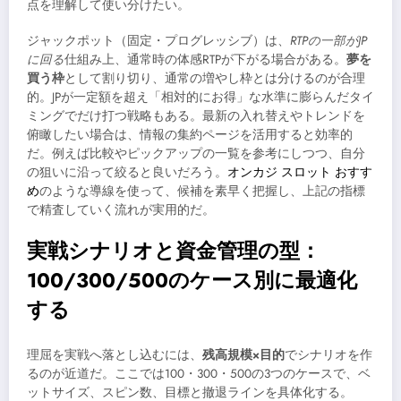
点を理解して使い分けたい。
ジャックポット（固定・プログレッシブ）は、
RTPの一部がJP
に回る
仕組み上、通常時の体感RTPが下がる場合がある。
夢を
買う枠
として割り切り、通常の増やし枠とは分けるのが合理
的。JPが一定額を超え「相対的にお得」な水準に膨らんだタイ
ミングでだけ打つ戦略もある。最新の入れ替えやトレンドを
俯瞰したい場合は、情報の集約ページを活用すると効率的
だ。例えば比較やピックアップの一覧を参考にしつつ、自分
の狙いに沿って絞ると良いだろう。
オンカジ スロット おすす
め
のような導線を使って、候補を素早く把握し、上記の指標
で精査していく流れが実用的だ。
実戦シナリオと資金管理の型：
100/300/500のケース別に最適化
する
理屈を実戦へ落とし込むには、
残高規模×目的
でシナリオを作
るのが近道だ。ここでは100・300・500の3つのケースで、ベ
ットサイズ、スピン数、目標と撤退ラインを具体化する。