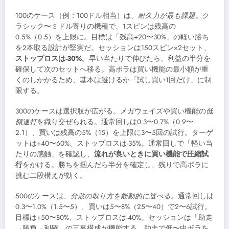
100のケース（例：100ドル相当）は、
耐久力が最も課題
。ク
ラシック〜ミドル寄りの機種で、1スピンは残高の
0.5%（0.5）を上限に。目標は「残高+20〜30%」の軽い勝ち
を2本取る設計が堅実だ。セッションは150スピン×2セット、
ストップロスは-30%
。早い当たりで伸びたら、利益の半分を
確保して次のセットへ移る。高ボラは買い機能の最小額が重
くのしかかるため、基本は避けるか「試し買い1回だけ」に制
限する。
300のケースは選択肢が広がる。メガウェイズや買い機能の
低
額連打
を織り交ぜられる。通常回しは0.3〜0.7%（0.9〜
2.1）、買いは残高の5%（15）を上限に3〜5回の試行。ターゲ
ットは+40〜60%、ストップロスは-35%。通常回しで「軽い当
たりの感触」を確認し、
流れが良いときに買い機能で圧縮試
行
をかける。勝ちを掴んだら半分を確定し、残りで高ボラに
挑む二段構えが効く。
500のケースは、
分散の取り方を能動的に選べる
。通常回しは
0.3〜1.0%（1.5〜5）、買いは5〜8%（25〜40）で2〜6試行。
目標は+50〜80%、ストップロスは-40%。セッションは「助走
→勝負→利確」の三幕構成が機能する。助走で低〜中ボラを