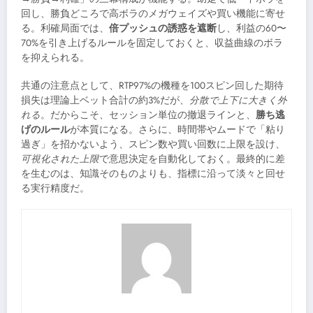
回し、勝負どころで高ボラのメガウェイズや買い機能に寄せ
る。利確局面では、
倍プッシュの誘惑を遮断
し、利益の60〜
70%を引き上げるルールを固定しておくと、収益曲線のボラ
を抑えられる。
共通の注意点として、RTP97%の機種を100スピン回した期待
損失は理論上ベット合計の約3%だが、
分散で上下に大きく外
れる
。だからこそ、セッション単位の撤退ラインと、
勝ち逃
げのルール
が本質になる。さらに、時間帯やムードで「粘り
過ぎ」を招かないよう、スピン数や買い回数に上限を設け、
可視化された上限
で意思決定を自動化しておく。最終的に差
を生むのは、知識そのものよりも、指標に沿って淡々と回せ
る実行精度だ。