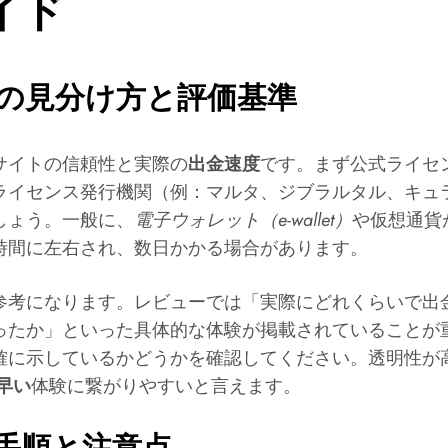
イド
の見分け方と評価基準
サイトの信頼性と実際の
出金速度
です。まず公式ライセ
ライセンス発行機関（例：マルタ、ジブラルタル、キュ
しょう。一般に、
電子ウォレット（e-wallet）
や仮想通貨
時間に左右され、数日かかる場合があります。
参考になります。レビューでは「実際にどれくらいで出金
ったか」といった具体的な体験が掲載されていることが
確に示しているかどうかを確認してください。透明性が
早い
体験に繋がりやすいと言えます。
手順と注意点