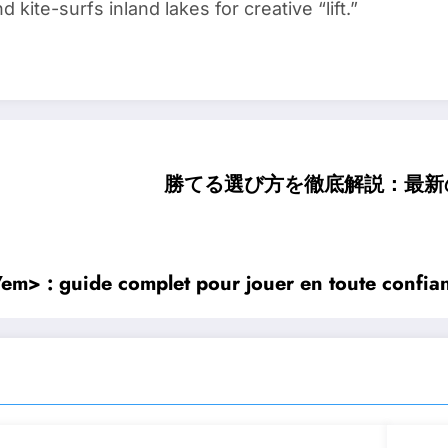
kite-surfs inland lakes for creative “lift.”
勝てる選び方を徹底解説：最新
/em> : guide complet pour jouer en toute confia