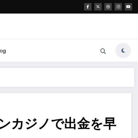
log
ンカジノ
で出金を早