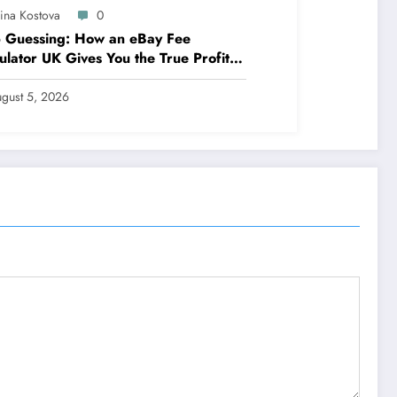
lina Kostova
0
 Guessing: How an eBay Fee
ulator UK Gives You the True Profit
ure
gust 5, 2026