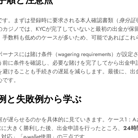
です。まずは登録時に要求される本人確認書類（
身分証
のカジノでは、KYCが完了していないと最初の出金が保
、手数料も低めのケースが多いため、可能であればこれ
には賭け条件（wagering requirements）
う前に条件を確認し、必要な賭けを完了してから出金申
を避けることも手続きの遅延を減らします。最後に、出
心です。
例と失敗例から学ぶ
何が遅らせるのかを具体的に見ていきます。ケース1：A
末に大きく勝利した後、出金申請を行ったところ、
24
」「e-wallet使用」の三点です。