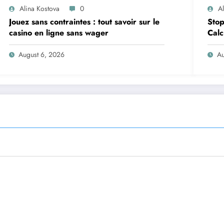
Alina Kostova
0
A
Jouez sans contraintes : tout savoir sur le
Stop
casino en ligne sans wager
Calc
Pict
August 6, 2026
Au