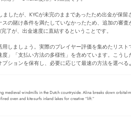
しましたが、KYCが未完のままであったため出金が保
ナスの賭け条件を満たしていなかったため、追加の審査
前完了が、出金速度に直結するということです。
活用しましょう。実際のプレイヤー評価を集めたリスト
速度」「支払い方法の多様性」を含めています。こうし
オプションを保有し、必要に応じて最速の方法を選べる
ng medieval windmills in the Dutch countryside. Alina breaks down orbital-
ired oven and kite-surfs inland lakes for creative “lift.”