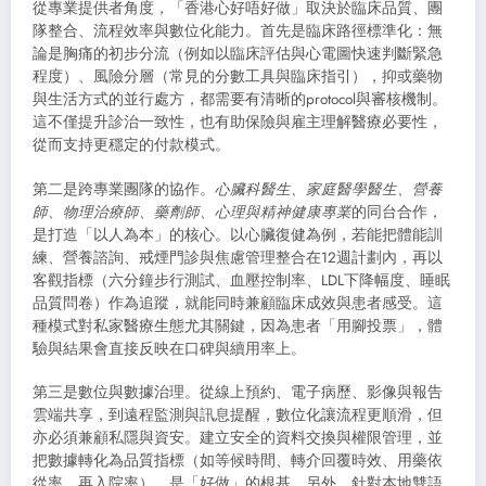
從專業提供者角度，「香港心好唔好做」取決於臨床品質、團
隊整合、流程效率與數位化能力。首先是臨床路徑標準化：無
論是胸痛的初步分流（例如以臨床評估與心電圖快速判斷緊急
程度）、風險分層（常見的分數工具與臨床指引），抑或藥物
與生活方式的並行處方，都需要有清晰的protocol與審核機制。
這不僅提升診治一致性，也有助保險與雇主理解醫療必要性，
從而支持更穩定的付款模式。
第二是跨專業團隊的協作。
心臟科醫生、家庭醫學醫生、營養
師、物理治療師、藥劑師、心理與精神健康專業
的同台合作，
是打造「以人為本」的核心。以心臟復健為例，若能把體能訓
練、營養諮詢、戒煙門診與焦慮管理整合在12週計劃內，再以
客觀指標（六分鐘步行測試、血壓控制率、LDL下降幅度、睡眠
品質問卷）作為追蹤，就能同時兼顧臨床成效與患者感受。這
種模式對私家醫療生態尤其關鍵，因為患者「用腳投票」，體
驗與結果會直接反映在口碑與續用率上。
第三是數位與數據治理。從線上預約、電子病歷、影像與報告
雲端共享，到遠程監測與訊息提醒，數位化讓流程更順滑，但
亦必須兼顧私隱與資安。建立安全的資料交換與權限管理，並
把數據轉化為品質指標（如等候時間、轉介回覆時效、用藥依
從率、再入院率），是「好做」的根基。另外，針對本地雙語