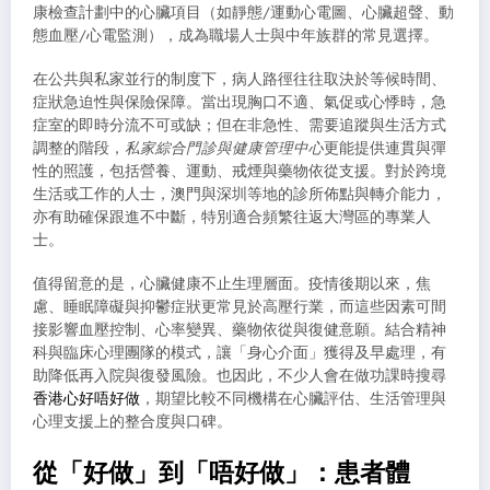
康檢查計劃中的心臟項目（如靜態/運動心電圖、心臟超聲、動
態血壓/心電監測），成為職場人士與中年族群的常見選擇。
在公共與私家並行的制度下，病人路徑往往取決於等候時間、
症狀急迫性與保險保障。當出現胸口不適、氣促或心悸時，急
症室的即時分流不可或缺；但在非急性、需要追蹤與生活方式
調整的階段，
私家綜合門診與健康管理中心
更能提供連貫與彈
性的照護，包括營養、運動、戒煙與藥物依從支援。對於跨境
生活或工作的人士，澳門與深圳等地的診所佈點與轉介能力，
亦有助確保跟進不中斷，特別適合頻繁往返大灣區的專業人
士。
值得留意的是，心臟健康不止生理層面。疫情後期以來，焦
慮、睡眠障礙與抑鬱症狀更常見於高壓行業，而這些因素可間
接影響血壓控制、心率變異、藥物依從與復健意願。結合精神
科與臨床心理團隊的模式，讓「身心介面」獲得及早處理，有
助降低再入院與復發風險。也因此，不少人會在做功課時搜尋
香港心好唔好做
，期望比較不同機構在心臟評估、生活管理與
心理支援上的整合度與口碑。
從「好做」到「唔好做」：患者體