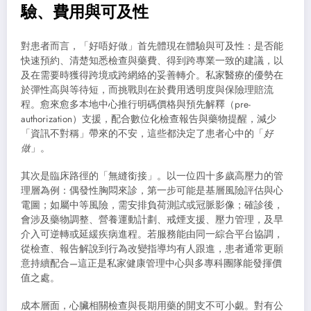
驗、費用與可及性
對患者而言，「好唔好做」首先體現在體驗與可及性：是否能
快速預約、清楚知悉檢查與藥費、得到跨專業一致的建議，以
及在需要時獲得跨境或跨網絡的妥善轉介。私家醫療的優勢在
於彈性高與等待短，而挑戰則在於費用透明度與保險理賠流
程。愈來愈多本地中心推行明碼價格與預先解釋（pre-
authorization）支援，配合數位化檢查報告與藥物提醒，減少
「資訊不對稱」帶來的不安，這些都決定了患者心中的「
好
做
」。
其次是臨床路徑的「無縫銜接」。以一位四十多歲高壓力的管
理層為例：偶發性胸悶來診，第一步可能是基層風險評估與心
電圖；如屬中等風險，需安排負荷測試或冠脈影像；確診後，
會涉及藥物調整、營養運動計劃、戒煙支援、壓力管理，及早
介入可逆轉或延緩疾病進程。若服務能由同一綜合平台協調，
從檢查、報告解說到行為改變指導均有人跟進，患者通常更願
意持續配合—這正是私家健康管理中心與多專科團隊能發揮價
值之處。
成本層面，心臟相關檢查與長期用藥的開支不可小覷。對有公