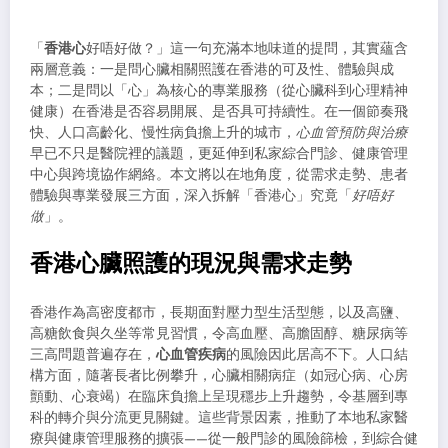
「
香港心
好唔好做？」這一句充滿本地味道的提問，其實蘊含
兩層意義：一是問心臟相關照護在香港的可及性、體驗與成
本；二是問以「心」為核心的專業服務（從心臟科到心理精神
健康）在香港是否容易開展、是否具可持續性。在一個節奏飛
快、人口高齡化、慢性病負擔上升的城市，
心血管預防與治療
早已不只是醫院裡的議題，更延伸到私家綜合門診、健康管理
中心與跨境協作網絡。本文將以在地角度，從需求走勢、患者
體驗與專業發展三方面，深入拆解「香港心」究竟「
好唔好
做
」。
香港心臟照護的現況與需求走勢
香港作為高密度都市，長期面對壓力型生活型態，以及高鹽、
高糖飲食與久坐等常見習慣，令高血壓、高膽固醇、糖尿病等
三高問題普遍存在，
心血管疾病
的風險因此居高不下。人口結
構方面，隨著長者比例攀升，心臟相關病症（如冠心病、心房
顫動、心衰竭）在臨床負擔上呈現穩步上升趨勢，令基層到專
科的轉介與分流更見關鍵。這些背景因素，推動了本地私家醫
療與健康管理服務的擴張——從一般門診的風險篩檢，到綜合健