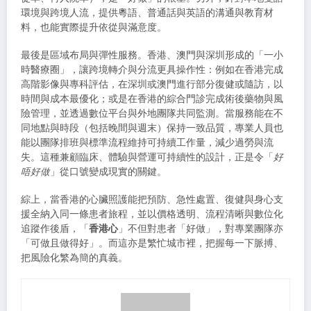
環境與跨境人流，提供粵語、普通話與英語的溝通與教育材
料，也能實際提升依從與滿意度。
最後是區域布局與彈性服務。香港、澳門與深圳形成的「一小
時醫療圈」，讓跨境轉介與分流更具操作性：例如在香港完成
高階影像與專科評估，在深圳或澳門進行部分復健或隨訪，以
時間與成本最優化；或是在香港的綜合門診完成術後藥物與風
險管理，並透過數位平台與外地團隊共同監測。當服務能在不
同地點與時段（包括晚間與週末）保持一致品質，專業人員也
能以團隊排班與標準流程維持可持續工作量，減少過勞與流
失。這種兼顧臨床、體驗與營運可持續性的設計，正是令「
好
唔好做
」從口號變成現實的關鍵。
綜上，當香港的心臟照護能把預防、急性處置、復健與身心支
援全納入同一條患者旅程，並以價格透明、流程清晰與數位化
追蹤作後盾，「
香港心
」不但對患者「好做」，對專業團隊亦
「可做且做得好」。而這亦是繁忙城市裡，把握每一下脈搏、
把風險化繁為簡的真義。