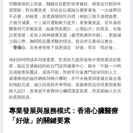
司醫療保的上班族，關鍵在於配對保單條款、精算自付額與年
度限額；對自費患者，則在於以風險分層來避免「一次做齊但
不必要」的檢查，並透過階段性目標（例如三個月達標血壓、
六個月減重、十二個月運動耐力提升）來衡量效益。近年遠程
醫療與可穿戴裝置（如家用血壓計、心電貼片）的普及，令隨
訪更便捷；若加上精神健康支援（處理焦慮與失眠），更能減
少因心悸、胸悶而反覆求醫的情況。當這些元素得以整合，
「
香港心
」在患者視角下就更接近「好做」而非「唔好做」。
地利與時間成本同樣重要。對居於九龍與港島中環商業區的客
群，臨近交通樞紐的綜合門診與健康中心，能令「午飯一小時
完成檢查與覆診」成為可能；對經常往返澳門或深圳的人士，
連通兩地的協作網絡與轉介機制，亦可令檢查與復健在最合適
的地點完成，減少請假與舟車勞頓。當服務把這些現實因素都
納入設計，患者就不會覺得心臟照護是負累，而是能融入生活
的長期投資。
專業發展與服務模式：香港心臟醫療
「好做」的關鍵要素