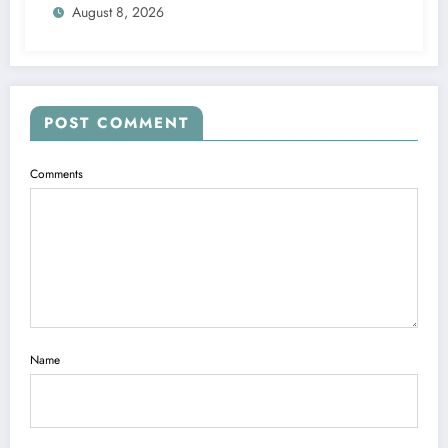
August 8, 2026
Everything You Pack
POST COMMENT
Comments
Name