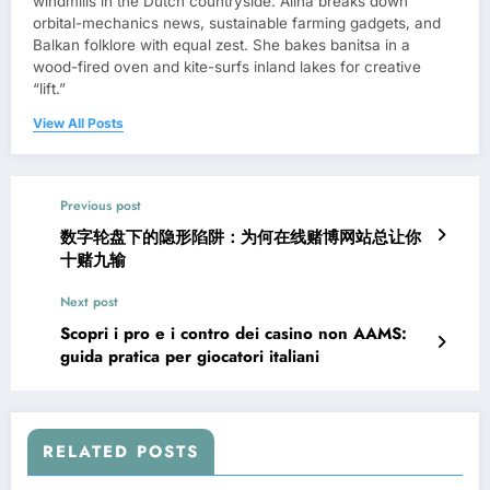
windmills in the Dutch countryside. Alina breaks down
orbital-mechanics news, sustainable farming gadgets, and
Balkan folklore with equal zest. She bakes banitsa in a
wood-fired oven and kite-surfs inland lakes for creative
“lift.”
View All Posts
Previous post
数字轮盘下的隐形陷阱：为何在线赌博网站总让你
十赌九输
Next post
Scopri i pro e i contro dei casino non AAMS:
guida pratica per giocatori italiani
RELATED POSTS