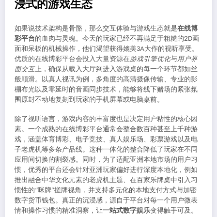
浸式的游戏生态
如果说技术架构是骨骼，那么交互体验与游戏生态就是
在线博
彩平台
的血肉与灵魂。今天的玩家已经不再满足于粗糙的2D画
面和呆板的机械操作，他们渴望获得媲美3A大作的视听享受。
优质的在线博彩平台会投入大量资源在
游戏引擎优化
与
用户界
面交互
上，确保从载入大厅到进入游戏桌的每一个环节都如丝
般顺滑。以真人视讯为例，多角度的高清摄像传输、专业的影
棚布光以及零延时的音画同步技术，能够将线下赌场的紧张氛
围原封不动地复刻到玩家的手机屏幕或电脑桌前。
除了视听语言，游戏内容的丰富度也是决定用户粘性的核心因
素。一个成熟的在线博彩平台通常会整合数百种甚至上千种游
戏，涵盖体育博彩、电子竞技、真人娱乐场、彩票游戏以及电
子老虎机等多条产品线。这种一体化的整合降低了玩家在不同
应用间切换的割裂感。同时，为了适配亚洲本地市场的用户习
惯，优秀的平台还会针对亚洲玩家偏好进行深度本地化，例如
推出融合中华文化元素的老虎机主题、在百家乐牌桌中引入习
惯性的“咪牌”搓牌视角，并支持多元化的本地支付方式与加密
数字货币钱包。真正的沉浸感，源自于平台对每一个用户微表
情和操作习惯的精准洞察，让
一站式数字娱乐
变得触手可及。