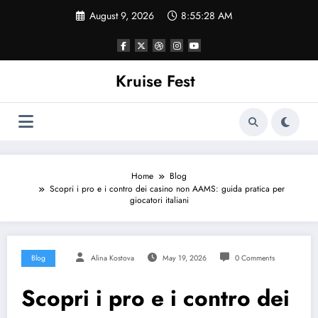
Skip
August 9, 2026
8:55:29 AM
to
content
Kruise Fest
Home
Blog
Scopri i pro e i contro dei casino non AAMS: guida pratica per
giocatori italiani
Blog
Alina Kostova
May 19, 2026
0 Comments
Scopri i pro e i contro dei