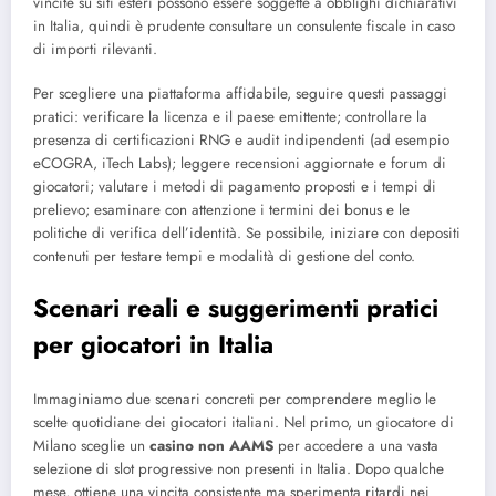
vincite su siti esteri possono essere soggette a obblighi dichiarativi
in Italia, quindi è prudente consultare un consulente fiscale in caso
di importi rilevanti.
Per scegliere una piattaforma affidabile, seguire questi passaggi
pratici: verificare la licenza e il paese emittente; controllare la
presenza di certificazioni RNG e audit indipendenti (ad esempio
eCOGRA, iTech Labs); leggere recensioni aggiornate e forum di
giocatori; valutare i metodi di pagamento proposti e i tempi di
prelievo; esaminare con attenzione i termini dei bonus e le
politiche di verifica dell’identità. Se possibile, iniziare con depositi
contenuti per testare tempi e modalità di gestione del conto.
Scenari reali e suggerimenti pratici
per giocatori in Italia
Immaginiamo due scenari concreti per comprendere meglio le
scelte quotidiane dei giocatori italiani. Nel primo, un giocatore di
Milano sceglie un
casino non AAMS
per accedere a una vasta
selezione di slot progressive non presenti in Italia. Dopo qualche
mese, ottiene una vincita consistente ma sperimenta ritardi nei