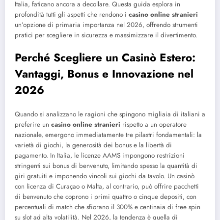
Italia, faticano ancora a decollare. Questa guida esplora in
profondità tutti gli aspetti che rendono i
casino online stranieri
un’opzione di primaria importanza nel 2026, offrendo strumenti
pratici per scegliere in sicurezza e massimizzare il divertimento.
Perché Scegliere un Casinò Estero:
Vantaggi, Bonus e Innovazione nel
2026
Quando si analizzano le ragioni che spingono migliaia di italiani a
preferire un
casino online stranieri
rispetto a un operatore
nazionale, emergono immediatamente tre pilastri fondamentali: la
varietà di giochi, la generosità dei bonus e la libertà di
pagamento. In Italia, le licenze AAMS impongono restrizioni
stringenti sui bonus di benvenuto, limitando spesso la quantità di
giri gratuiti e imponendo vincoli sui giochi da tavolo. Un casinò
con licenza di Curaçao o Malta, al contrario, può offrire pacchetti
di benvenuto che coprono i primi quattro o cinque depositi, con
percentuali di match che sfiorano il 300% e centinaia di free spin
su slot ad alta volatilità. Nel 2026, la tendenza è quella di