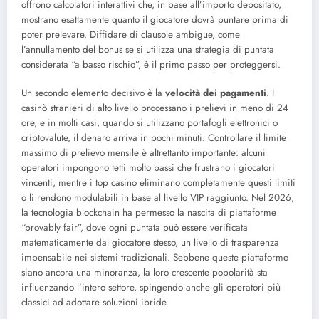
offrono calcolatori interattivi che, in base all’importo depositato,
mostrano esattamente quanto il giocatore dovrà puntare prima di
poter prelevare. Diffidare di clausole ambigue, come
l’annullamento del bonus se si utilizza una strategia di puntata
considerata “a basso rischio”, è il primo passo per proteggersi.
Un secondo elemento decisivo è la
velocità dei pagamenti
. I
casinò stranieri di alto livello processano i prelievi in meno di 24
ore, e in molti casi, quando si utilizzano portafogli elettronici o
criptovalute, il denaro arriva in pochi minuti. Controllare il limite
massimo di prelievo mensile è altrettanto importante: alcuni
operatori impongono tetti molto bassi che frustrano i giocatori
vincenti, mentre i top casino eliminano completamente questi limiti
o li rendono modulabili in base al livello VIP raggiunto. Nel 2026,
la tecnologia blockchain ha permesso la nascita di piattaforme
“provably fair”, dove ogni puntata può essere verificata
matematicamente dal giocatore stesso, un livello di trasparenza
impensabile nei sistemi tradizionali. Sebbene queste piattaforme
siano ancora una minoranza, la loro crescente popolarità sta
influenzando l’intero settore, spingendo anche gli operatori più
classici ad adottare soluzioni ibride.