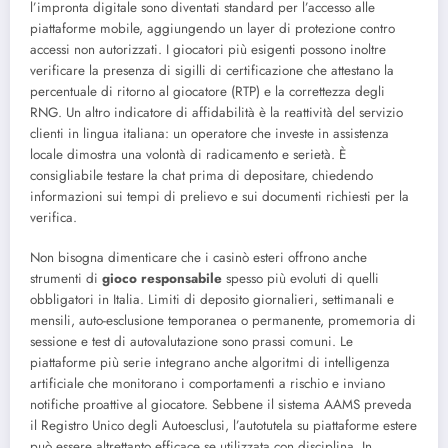
l’impronta digitale sono diventati standard per l’accesso alle
piattaforme mobile, aggiungendo un layer di protezione contro
accessi non autorizzati. I giocatori più esigenti possono inoltre
verificare la presenza di sigilli di certificazione che attestano la
percentuale di ritorno al giocatore (RTP) e la correttezza degli
RNG. Un altro indicatore di affidabilità è la reattività del servizio
clienti in lingua italiana: un operatore che investe in assistenza
locale dimostra una volontà di radicamento e serietà. È
consigliabile testare la chat prima di depositare, chiedendo
informazioni sui tempi di prelievo e sui documenti richiesti per la
verifica.
Non bisogna dimenticare che i casinò esteri offrono anche
strumenti di
gioco responsabile
spesso più evoluti di quelli
obbligatori in Italia. Limiti di deposito giornalieri, settimanali e
mensili, auto-esclusione temporanea o permanente, promemoria di
sessione e test di autovalutazione sono prassi comuni. Le
piattaforme più serie integrano anche algoritmi di intelligenza
artificiale che monitorano i comportamenti a rischio e inviano
notifiche proattive al giocatore. Sebbene il sistema AAMS preveda
il Registro Unico degli Autoesclusi, l’autotutela su piattaforme estere
può essere altrettanto efficace se utilizzata con disciplina. In