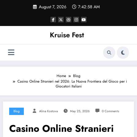
Skip
August 7, 2026
7:42:59 AM
to
content
Kruise Fest
Home
Blog
Casino Online Stranieri nel 2026: La Nuova Frontiera del Gioco per i
Giocatori Italiani
Blog
Alina Kostova
May 25, 2026
0 Comments
Casino Online Stranieri