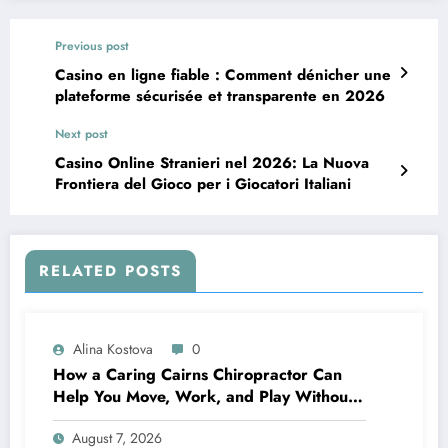
Previous post
Casino en ligne fiable : Comment dénicher une
plateforme sécurisée et transparente en 2026
Next post
Casino Online Stranieri nel 2026: La Nuova
Frontiera del Gioco per i Giocatori Italiani
RELATED POSTS
Alina Kostova
0
How a Caring Cairns Chiropractor Can
Help You Move, Work, and Play Without
Pain
August 7, 2026