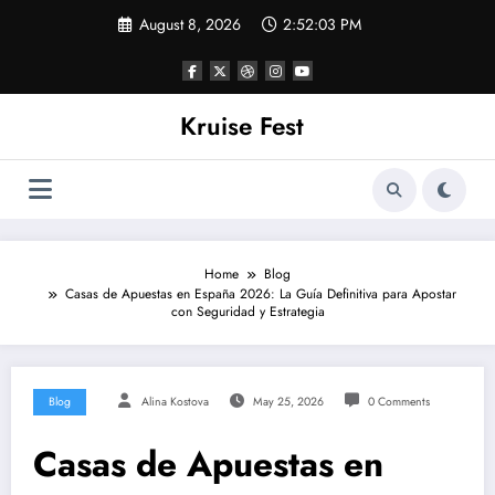
Skip
August 8, 2026
2:52:03 PM
to
content
Kruise Fest
Home
Blog
Casas de Apuestas en España 2026: La Guía Definitiva para Apostar
con Seguridad y Estrategia
Blog
Alina Kostova
May 25, 2026
0 Comments
Casas de Apuestas en