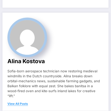
Alina Kostova
Sofia-born aerospace technician now restoring medieval
windmills in the Dutch countryside. Alina breaks down
orbital-mechanics news, sustainable farming gadgets, and
Balkan folklore with equal zest. She bakes banitsa in a
wood-fired oven and kite-surfs inland lakes for creative
“lift.”
View All Posts