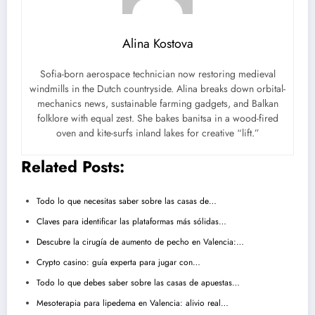
Alina Kostova
Sofia-born aerospace technician now restoring medieval
windmills in the Dutch countryside. Alina breaks down orbital-
mechanics news, sustainable farming gadgets, and Balkan
folklore with equal zest. She bakes banitsa in a wood-fired
oven and kite-surfs inland lakes for creative “lift.”
Related Posts:
Todo lo que necesitas saber sobre las casas de…
Claves para identificar las plataformas más sólidas…
Descubre la cirugía de aumento de pecho en Valencia:…
Crypto casino: guía experta para jugar con…
Todo lo que debes saber sobre las casas de apuestas…
Mesoterapia para lipedema en Valencia: alivio real…