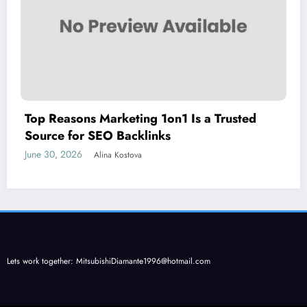
Top Reasons Marketing 1on1 Is a Trusted
Source for SEO Backlinks
June 30, 2026
Alina Kostova
Lets work together:
MitsubishiDiamante1996@hotmail.com