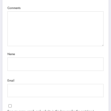
Comments
Name
Email