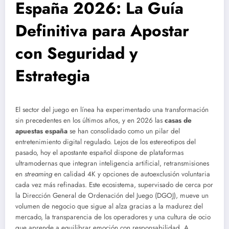
España 2026: La Guía
Definitiva para Apostar
con Seguridad y
Estrategia
El sector del juego en línea ha experimentado una transformación
sin precedentes en los últimos años, y en 2026 las
casas de
apuestas españa
se han consolidado como un pilar del
entretenimiento digital regulado. Lejos de los estereotipos del
pasado, hoy el apostante español dispone de plataformas
ultramodernas que integran inteligencia artificial, retransmisiones
en
streaming
en calidad 4K y opciones de autoexclusión voluntaria
cada vez más refinadas. Este ecosistema, supervisado de cerca por
la Dirección General de Ordenación del Juego (DGOJ), mueve un
volumen de negocio que sigue al alza gracias a la madurez del
mercado, la transparencia de los operadores y una cultura de ocio
que aprende a equilibrar emoción con responsabilidad. A