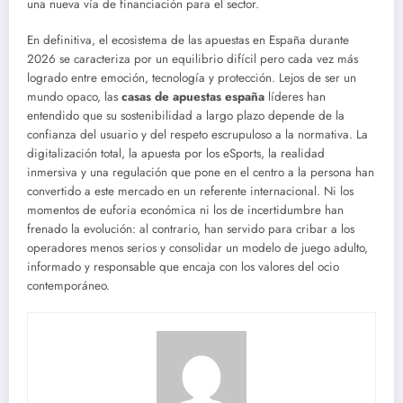
una nueva vía de financiación para el sector.
En definitiva, el ecosistema de las apuestas en España durante
2026 se caracteriza por un equilibrio difícil pero cada vez más
logrado entre emoción, tecnología y protección. Lejos de ser un
mundo opaco, las
casas de apuestas españa
líderes han
entendido que su sostenibilidad a largo plazo depende de la
confianza del usuario y del respeto escrupuloso a la normativa. La
digitalización total, la apuesta por los eSports, la realidad
inmersiva y una regulación que pone en el centro a la persona han
convertido a este mercado en un referente internacional. Ni los
momentos de euforia económica ni los de incertidumbre han
frenado la evolución: al contrario, han servido para cribar a los
operadores menos serios y consolidar un modelo de juego adulto,
informado y responsable que encaja con los valores del ocio
contemporáneo.