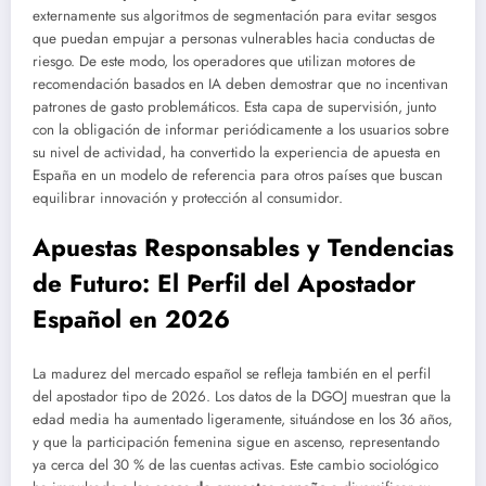
externamente sus algoritmos de segmentación para evitar sesgos
que puedan empujar a personas vulnerables hacia conductas de
riesgo. De este modo, los operadores que utilizan motores de
recomendación basados en IA deben demostrar que no incentivan
patrones de gasto problemáticos. Esta capa de supervisión, junto
con la obligación de informar periódicamente a los usuarios sobre
su nivel de actividad, ha convertido la experiencia de apuesta en
España en un modelo de referencia para otros países que buscan
equilibrar innovación y protección al consumidor.
Apuestas Responsables y Tendencias
de Futuro: El Perfil del Apostador
Español en 2026
La madurez del mercado español se refleja también en el perfil
del apostador tipo de 2026. Los datos de la DGOJ muestran que la
edad media ha aumentado ligeramente, situándose en los 36 años,
y que la participación femenina sigue en ascenso, representando
ya cerca del 30 % de las cuentas activas. Este cambio sociológico