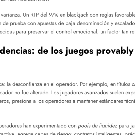
 varianza. Un RTP del 97% en blackjack con reglas favorables 
os de prueba con apuestas de baja denominación y escalados
cidas para preservar el control emocional, un factor tan re
encias: de los juegos provably f
ica: la desconfianza en el operador. Por ejemplo, en títulos
c
licador no fue alterado. Los jugadores avanzados suelen expo
rceros, presiona a los operadores a mantener estándares té
operadores han experimentado con
pools de liquidez
para ja
activa, agrega capas de riesgo: contratos inteligentes, orác