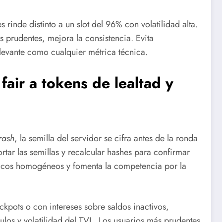
rinde distinto a un slot del 96% con volatilidad alta.
 prudentes, mejora la consistencia. Evita
levante como cualquier métrica técnica.
air a tokens de lealtad y
rash
, la semilla del servidor se cifra antes de la ronda
rtar las semillas y recalcular hashes para confirmar
cnicos homogéneos y fomenta la competencia por la
ckpots o con intereses sobre saldos inactivos,
ulos y volatilidad del TVL. Los usuarios más prudentes