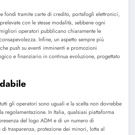
fondi tramite carte di credito, portafogli elettronici,
 prelevate con le stesse modalità, sebbene ogni
i migliori operatori pubblicano chiaramente le
a consapevolezza. Infine, un aspetto sempre più
fiche push su eventi imminenti e promozioni
gico e finanziario in continua evoluzione, progettato
dabile
tutti gli operatori sono uguali e la scelta non dovrebbe
la regolamentazione. In Italia, qualsiasi piattaforma
 presenza del logo ADM e di un numero di
 di trasparenza, protezione dei minori, lotta al