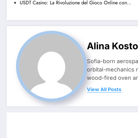
USDT Casino: La Rivoluzione del Gioco Online con…
Alina Kost
Sofia-born aerospa
orbital-mechanics n
wood-fired oven and 
View All Posts