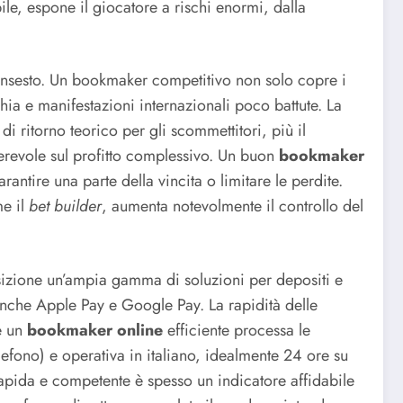
ile, espone il giocatore a rischi enormi, dalla
linsesto. Un bookmaker competitivo non solo copre i
a e manifestazioni internazionali poco battute. La
 di ritorno teorico per gli scommettitori, più il
evole sul profitto complessivo. Un buon
bookmaker
tire una parte della vincita o limitare le perdite.
me il
bet builder
, aumenta notevolmente il controllo del
osizione un’ampia gamma di soluzioni per depositi e
, anche Apple Pay e Google Pay. La rapidità delle
re un
bookmaker online
efficiente processa le
elefono) e operativa in italiano, idealmente 24 ore su
 rapida e competente è spesso un indicatore affidabile