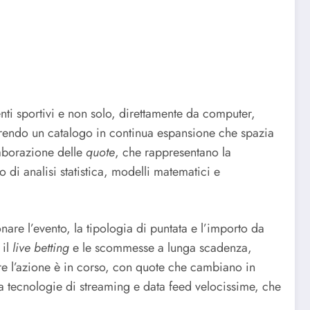
ti sportivi e non solo, direttamente da computer,
ffrendo un catalogo in continua espansione che spazia
elaborazione delle
quote
, che rappresentano la
 di analisi statistica, modelli matematici e
onare l’evento, la tipologia di puntata e l’importo da
 il
live betting
e le scommesse a lunga scadenza,
ntre l’azione è in corso, con quote che cambiano in
a tecnologie di streaming e data feed velocissime, che