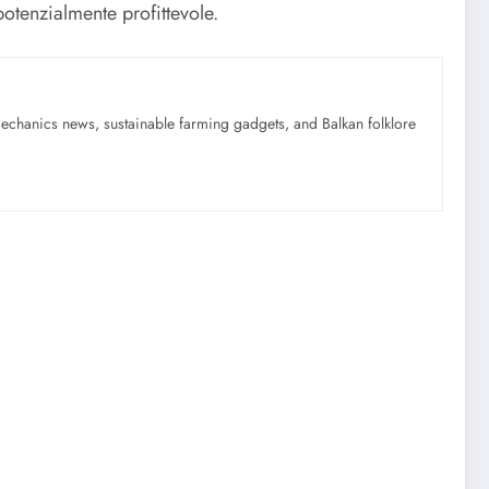
potenzialmente profittevole.
mechanics news, sustainable farming gadgets, and Balkan folklore