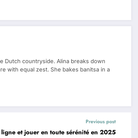
he Dutch countryside. Alina breaks down
re with equal zest. She bakes banitsa in a
Previous post
 ligne et jouer en toute sérénité en 2025