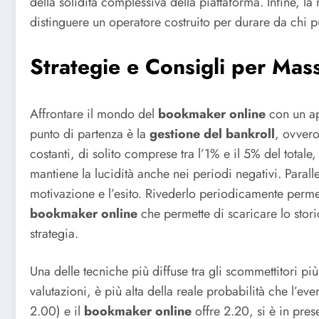
della solidità complessiva della piattaforma. Infine, la
distinguere un operatore costruito per durare da chi pu
Strategie e Consigli per Mas
Affrontare il mondo del
bookmaker online
con un ap
punto di partenza è la
gestione del bankroll
, ovvero
costanti, di solito comprese tra l’1% e il 5% del tota
mantiene la lucidità anche nei periodi negativi. Parall
motivazione e l’esito. Rivederlo periodicamente permette
bookmaker online
che permette di scaricare lo stor
strategia.
Una delle tecniche più diffuse tra gli scommettitori pi
valutazioni, è più alta della reale probabilità che l’ev
2.00) e il
bookmaker online
offre 2.20, si è in pre