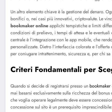
Un altro elemento chiave è la gestione del denaro. Ogni
bonifici o, nei casi più innovativi, criptovalute. Le 
bookmaker online
applichi tempistiche e limiti diff
condizioni di prelievo, i tempi di attesa e le eventua
centrale è l’integrazione con le app mobile, che rend
personalizzate. Dietro l’interfaccia colorata e l’offerta
per coniugare intrattenimento, sicurezza e, per chi sa m
Criteri Fondamentali per Sce
Quando si decide di registrarsi presso un
bookmaker 
mai basarsi esclusivamente sulla ricchezza del bonus 
che voglia operare legalmente deve essere concessio
concessione sul sito è un prerequisito imprescindibile: