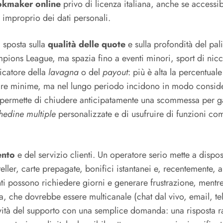
kmaker online
privo di licenza italiana, anche se accessib
o improprio dei dati personali.
i sposta sulla
qualità delle quote
e sulla profondità del pa
ons League, ma spazia fino a eventi minori, sport di nicchi
dicatore della
lavagna
o del
payout
: più è alta la percentuale
re minime, ma nel lungo periodo incidono in modo consider
permette di chiudere anticipatamente una scommessa per garan
hedine multiple
personalizzate e di usufruire di funzioni co
ento
e del servizio clienti. Un operatore serio mette a disp
Neteller, carte prepagate, bonifici istantanei e, recentemente
lenti possono richiedere giorni e generare frustrazione, ment
enza, che dovrebbe essere multicanale (chat dal vivo, email, t
attività del supporto con una semplice domanda: una risposta