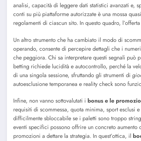
analisi, capacità di leggere dati statistici avanzati e,
conti su più piattaforme autorizzate è una mossa quasi
regolamenti di ciascun sito. In questo quadro, l’offer
Un altro strumento che ha cambiato il modo di scomme
operando, consente di percepire dettagli che i nume
che peggiora. Chi sa interpretare questi segnali può p
betting richiede lucidità e autocontrollo, perché la vel
di una singola sessione, sfruttando gli strumenti di
gio
autoesclusione temporanea e reality check sono funzion
Infine, non vanno sottovalutati i
bonus e le promozio
requisiti di scommessa, quota minima, sport esclusi 
difficilmente sbloccabile se i paletti sono troppo st
eventi specifici possono offrire un concreto aumento d
promozioni a dettare la strategia. In quest’ottica, il
bo