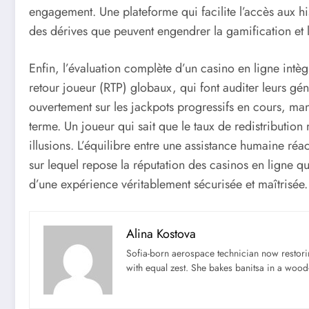
engagement. Une plateforme qui facilite l’accès aux his
des dérives que peuvent engendrer la gamification et
Enfin, l’évaluation complète d’un casino en ligne intè
retour joueur (RTP) globaux, qui font auditer leurs
ouvertement sur les jackpots progressifs en cours, mani
terme. Un joueur qui sait que le taux de redistributi
illusions. L’équilibre entre une assistance humaine ré
sur lequel repose la réputation des casinos en ligne qu
d’une expérience véritablement sécurisée et maîtrisée.
Alina Kostova
Sofia-born aerospace technician now restori
with equal zest. She bakes banitsa in a wood-f