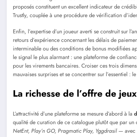
proposés constituent un excellent indicateur de crédib
Trustly, couplée à une procédure de vérification d’iden
Enfin, l’expertise d’un joueur averti se construit sur l’a
retours d’expérience concernant les délais de paiemen
interminable ou des conditions de bonus modifiées aprè
le signal le plus alarmant : une plateforme de confiance
pour les virements bancaires. Croiser ces trois dimens
mauvaises surprises et se concentrer sur l’essentiel : le 
La richesse de l’offre de jeu
L’attractivité d’une plateforme se mesure d’abord à la
d
qualité de curation de ce catalogue plutôt que par un
NetEnt, Play’n GO, Pragmatic Play, Yggdrasil
— avec u