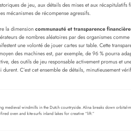
toriques de jeu, aux détails des mises et aux récapitulatifs f
 les mécanismes de récompense agressifs.
gre la dimension
communauté et transparence financière
 générateurs de nombres aléatoires par des organismes com
festent une volonté de jouer cartes sur table. Cette transpa
on moyen des machines est, par exemple, de 96 % pourra adapt
active, des outils de jeu responsable activement promus et u
i durent. C’est cet ensemble de détails, minutieusement véri
ng medieval windmills in the Dutch countryside. Alina breaks down orbital-
ired oven and kite-surfs inland lakes for creative “lift.”