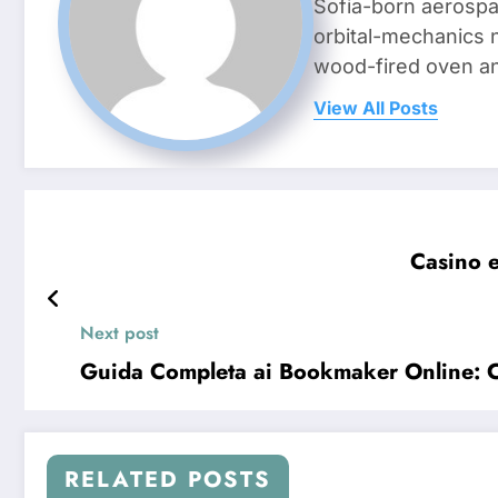
Sofia-born aerospa
orbital-mechanics n
wood-fired oven and 
View All Posts
Casino e
Next post
Guida Completa ai Bookmaker Online: C
RELATED POSTS