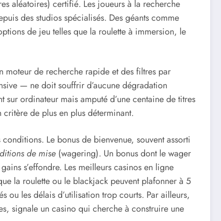
aléatoires) certifié. Les joueurs à la recherche
 depuis des studios spécialisés. Des géants comme
tions de jeu telles que la roulette à immersion, le
un moteur de recherche rapide et des filtres par
onsive — ne doit souffrir d’aucune dégradation
ant sur ordinateur mais amputé d’une centaine de titres
n critère de plus en plus déterminant.
 conditions. Le bonus de bienvenue, souvent assorti
ditions de mise
(wagering). Un bonus dont le wager
 gains s’effondre. Les meilleurs casinos en ligne
que la roulette ou le blackjack peuvent plafonner à 5
 les délais d’utilisation trop courts. Par ailleurs,
s, signale un casino qui cherche à construire une