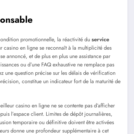
ponsable
ondition promotionnelle, la réactivité du
service
r casino en ligne se reconnaît à la multiplicité des
se annoncé, et de plus en plus une assistance par
naissances ou d’une FAQ exhaustive ne remplace pas
z une question précise sur les délais de vérification
écision, constitue un indicateur fort de la maturité de
eilleur casino en ligne ne se contente pas d’afficher
is l’espace client. Limites de dépôt journalières,
sion temporaire ou définitive doivent être activées
eurs
donne une profondeur supplémentaire à cet