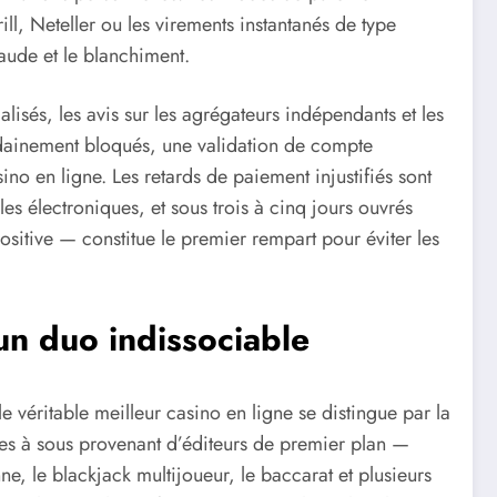
ll, Neteller ou les virements instantanés de type
raude et le blanchiment.
alisés, les avis sur les agrégateurs indépendants et les
oudainement bloqués, une validation de compte
o en ligne. Les retards de paiement injustifiés sont
les électroniques, et sous trois à cinq jours ouvrés
ositive — constitue le premier rempart pour éviter les
 un duo indissociable
le véritable meilleur casino en ligne se distingue par la
nes à sous provenant d’éditeurs de premier plan —
e, le blackjack multijoueur, le baccarat et plusieurs