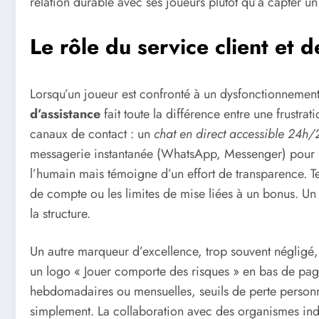
relation durable avec ses joueurs plutôt qu’à capter u
Le rôle du service client et
Lorsqu’un joueur est confronté à un dysfonctionnement 
d’assistance
fait toute la différence entre une frustra
canaux de contact : un
chat en direct accessible 24h/
messagerie instantanée (WhatsApp, Messenger) pour fl
l’humain mais témoigne d’un effort de transparence. Tes
de compte ou les limites de mise liées à un bonus. Un 
la structure.
Un autre marqueur d’excellence, trop souvent négligé, e
un logo « Jouer comporte des risques » en bas de page
hebdomadaires ou mensuelles, seuils de perte personnal
simplement. La collaboration avec des organismes 