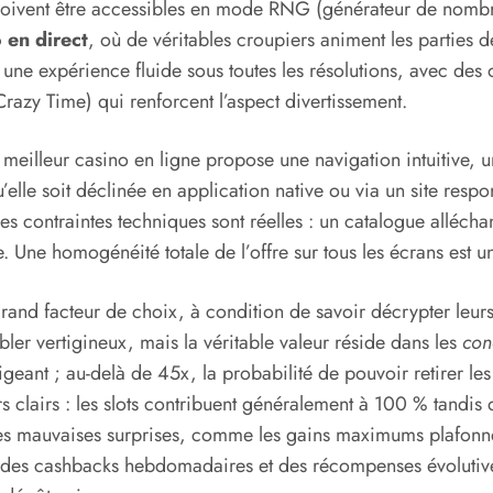
oivent être accessibles en mode RNG (générateur de nombres 
 en direct
, où de véritables croupiers animent les parties
ne expérience fluide sous toutes les résolutions, avec des op
Crazy Time) qui renforcent l’aspect divertissement.
Le meilleur casino en ligne propose une navigation intuitive, 
elle soit déclinée en application native ou via un site resp
Les contraintes techniques sont réelles : un catalogue alléch
. Une homogénéité totale de l’offre sur tous les écrans est u
and facteur de choix, à condition de savoir décrypter leurs
er vertigineux, mais la véritable valeur réside dans les
con
geant ; au-delà de 45x, la probabilité de pouvoir retirer les
 clairs : les slots contribuent généralement à 100 % tandis 
es mauvaises surprises, comme les gains maximums plafonnés ou
ec des cashbacks hebdomadaires et des récompenses évolutive