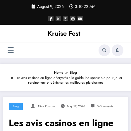
Skip
August 9, 2026
3:10:22 AM
to
content
Kruise Fest
Home
Blog
Les avis casinos en ligne décryptés : le guide indispensable pour jouer
sereinement et dénicher les meilleures plateformes
Blog
Alina Kostova
May 19, 2026
0 Comments
Les avis casinos en ligne