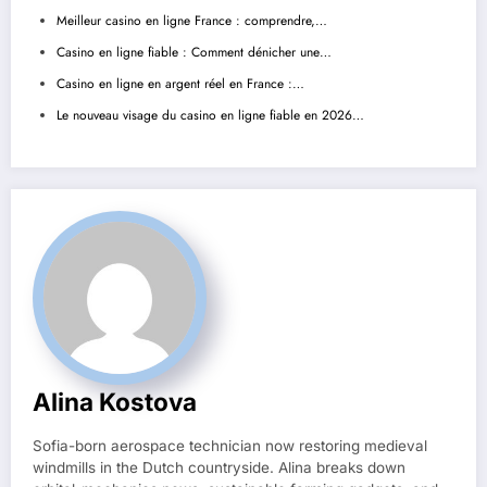
Meilleur casino en ligne France : comprendre,…
Casino en ligne fiable : Comment dénicher une…
Casino en ligne en argent réel en France :…
Le nouveau visage du casino en ligne fiable en 2026…
Alina Kostova
Sofia-born aerospace technician now restoring medieval
windmills in the Dutch countryside. Alina breaks down