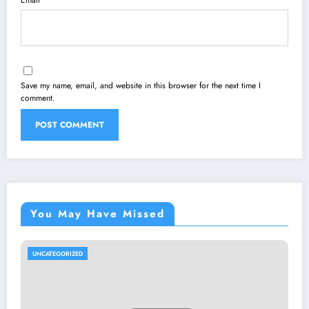
Save my name, email, and website in this browser for the next time I
comment.
You May Have Missed
UNCATEGORIZED