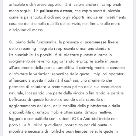
articolate e di trovare opportunità di valore anche in campionati
meno seguiti. Un
palinsesto esteso
, che copra sport di nicchia
come la pallanuoto, il ciclismo o gli eSports, indica un investimento
costante del sito nella qualità del servizio, non limitato alle mere
discipline di massa.
Sul piano delle funzionalità, la presenza di
scommesse live
e
dello streaming integrato rappresenta ormai uno standard
irrinunciabile. La possibilità di piazzare puntate durante lo
svolgimento dell’evento, aggiornando le proprie scelte in base
all’andamento della partita, amplifica il coinvolgimento e consente
di sfruttare le variazioni repentine delle quote. I migliori operatori
affiancano a questa modalità il
cash out
, uno strumento che
permette di chiudere la scommessa prima della sua conclusione
naturale, incassando una parte della vincita o limitando le perdite.
L’efficacia di queste funzioni dipende dalla rapidità di
aggiornamento dei dati, dalla stabilità della piattaforma e dalla
disponibilità di un’app mobile ottimizzata. Un’app reattiva,
leggera e compatibile con i sistemi iOS e Android incide non
poco sulla fruibilità quotidiana, soprattutto per chi punta in
mobilità e necessita di notifiche push tempestive sulle quote in