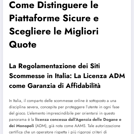
Come Distinguere le
Piattaforme Sicure e
Scegliere le Migliori
Quote
La Regolamentazione dei Siti
Scommesse in Italia: La Licenza ADM
come Garanzia di Affidabilità
In Italia, il comparto delle scommesse online è sottoposto a una
disciplina severa, concepita per proteggere l’utente in ogni fase
del gioco. L’elemento imprescindibile per orientarsi in questo
panorama è la
licenza concessa dall’Agenzia delle Dogane e
dei Monopoli
(ADM), già nota come AAMS. Tale autorizzazione
certifica che un operatore rispetta i più rigorosi criteri di