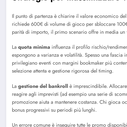
Il punto di partenza è chiarire il valore economico d
richiede 600€ di volume di gioco per sbloccare 100€. 
parità di importo, il primo scenario offre in media un
La
quota minima
influenza il profilo rischio/rendime
espongono a varianza e volatilità. Spesso una fascia i
privilegiano eventi con margini bookmaker più contenu
selezione attenta e gestione rigorosa del timing.
La
gestione del bankroll
è imprescindibile. Allocare
reagire agli imprevisti (ad esempio una serie di scomm
promozione aiuta a mantenere costanza. Chi gioca occ
bonus progressivi su periodi più lunghi.
Un errore comune è inseguire tutte le promo disponibi