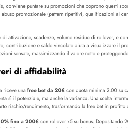
s, conviene puntare su promozioni che coprono questi sport,
buso promozionale (pattern ripetitivi, qualificazioni al cent
di attivazione, scadenze, volume residuo di rollover, e con
, contribuzione e saldo vincolato aiuta a visualizzare il pr
selezioni sensate, massimizzando il valore netto e proteggendo 
eri di affidabilità
le riceve una
free bet da 20€
con quota minima 2.00 su cal
ta sì il potenziale, ma anche la varianza. Una scelta inter
rto rischio/rendimento, trasformando la free bet in profitto 
50% fino a 200€
con rollover x5 su bonus. Depositando 2