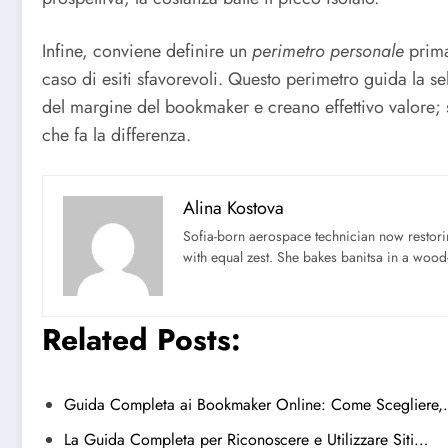
Infine, conviene definire un
perimetro personale
prima
caso di esiti sfavorevoli. Questo perimetro guida la 
del margine del bookmaker e creano effettivo valore; s
che fa la differenza.
Alina Kostova
Sofia-born aerospace technician now restori
with equal zest. She bakes banitsa in a wood-f
Related Posts:
Guida Completa ai Bookmaker Online: Come Scegliere
La Guida Completa per Riconoscere e Utilizzare Siti…