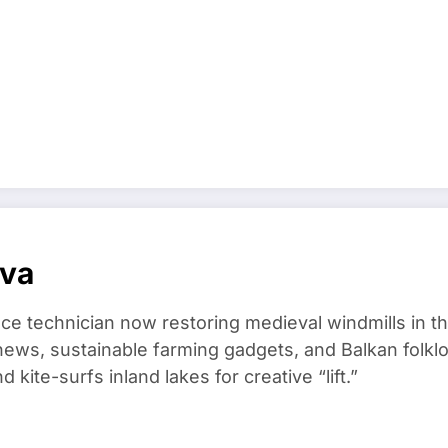
ova
ce technician now restoring medieval windmills in t
ews, sustainable farming gadgets, and Balkan folklo
kite-surfs inland lakes for creative “lift.”