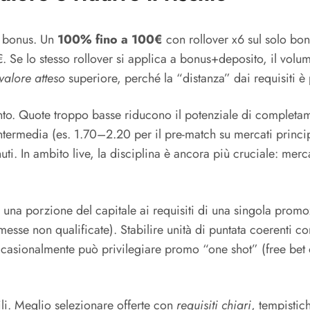
el bonus. Un
100% fino a 100€
con rollover x6 sul solo bon
Se lo stesso rollover si applica a bonus+deposito, il volum
valore atteso
superiore, perché la “distanza” dai requisiti è 
nto. Quote troppo basse riducono il potenziale di completame
ntermedia (es. 1.70–2.20 per il pre-match su mercati princi
ti. In ambito live, la disciplina è ancora più cruciale: mer
 una porzione del capitale ai requisiti di una singola promo
esse non qualificate). Stabilire unità di puntata coerenti c
asionalmente può privilegiare promo “one shot” (free bet 
li. Meglio selezionare offerte con
requisiti chiari
, tempistic