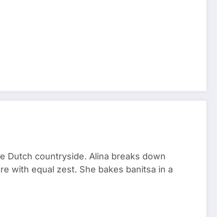
he Dutch countryside. Alina breaks down
re with equal zest. She bakes banitsa in a