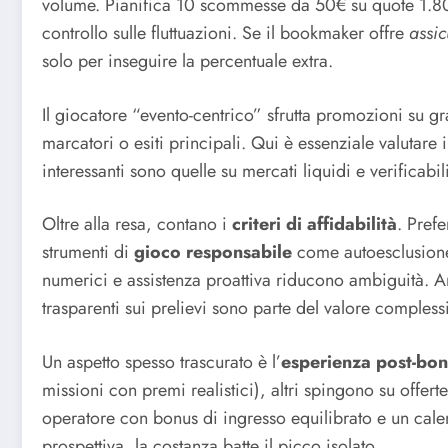
volume. Pianifica 10 scommesse da 50€ su quote 1.80–
controllo sulle fluttuazioni. Se il bookmaker offre
assic
solo per inseguire la percentuale extra.
Il giocatore “evento-centrico” sfrutta promozioni su gr
marcatori o esiti principali. Qui è essenziale valutar
interessanti sono quelle su mercati liquidi e verificab
Oltre alla resa, contano i
criteri di affidabilità
. Pref
strumenti di
gioco responsabile
come autoesclusione 
numerici e assistenza proattiva riducono ambiguità. An
trasparenti sui prelievi sono parte del valore compless
Un aspetto spesso trascurato è l’
esperienza post-bo
missioni con premi realistici), altri spingono su offert
operatore con bonus di ingresso equilibrato e un calen
prospettiva, la costanza batte il picco isolato.