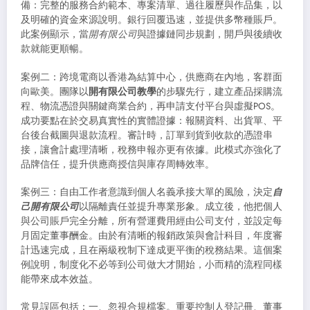
備：完整的服務合約範本、專案清單、過往履歷與作品集，以
及明確的資金來源說明。銀行回覆迅速，並提供多幣種賬戶。
此案例顯示，當
開有限公司
與證據鏈同步規劃，開戶與後續收
款就能更順暢。
案例二：跨境電商以香港為結算中心，供應商在內地，客群面
向歐美。團隊以
開有限公司教學
的步驟先行，建立產品採購流
程、物流憑證與關鍵商業合約，再申請支付平台與虛擬POS。
成功要點在於交易真實性的實體證據：報關資料、出貨單、平
台後台截圖與退款流程。審計時，訂單到貨到收款的憑證串
接，讓會計處理清晰，稅務申報亦更有依據。此模式亦強化了
品牌信任，提升供應商授信與庫存周轉效率。
案例三：自由工作者意識到個人名義承接大單的風險，決定
自
己開有限公司
以隔離責任並提升專業形象。成立後，他把個人
與公司賬戶完全分離，所有營運費用經由公司支付，並設定每
月固定董事酬金。由於有清晰的報銷政策與會計科目，年度審
計迅速完成，且在兩級稅制下達成更平衡的稅務結果。這個案
例說明，制度化不必等到公司做大才開始，小而精的流程同樣
能帶來成本效益。
常見誤區包括：一、忽視合規檔案。重要控制人登記冊、董事