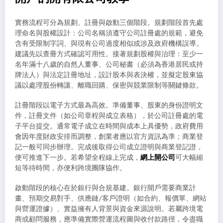
實務流程可分為規劃、註冊與啟動三個階段。規劃階段首先處
理命名與股權設計：公司名稱須遵守公司註冊處的規範，避免
含有受限制字詞、與現有公司過度相似或涉及政府機構誤導。
建議先以查冊方式確認可用性。接著規劃股權與治理：至少一
名年滿十八歲的自然人董事、公司秘書（必須為香港居民或持
牌法人）與法定註冊地址，設計股本與表決權，並擬定股東協
議以處理股份轉讓、離職回購、保密與競業限制等關鍵條款。
註冊階段以電子方式最為高效。準備董事、股東的身份證明文
件，註冊文件（如公司章程與成立表格），於公司註冊處的電
子平台提交。通常電子成立在時間與成本上具優勢，政府費用
會因年度財政安排而調整，創業者應以官方資訊為準；商業登
記一般可同步辦理。完成後取得公司成立證明與商業登記證，
便可推進下一步。若希望全程線上完成，
網上開公司
可大幅縮
短等待時間，亦便利跨境團隊協作。
啟動階段的核心在於銀行與合規基建。銀行開戶需要商業計
畫、預期交易對手、供應鏈/客戶證明（如合約、報價單、網站
與營運證據）、實益擁有人背景與資金來源說明。若屬跨境電
商或顧問服務，應準備實際營運流程圖與收付款路徑，令盡職