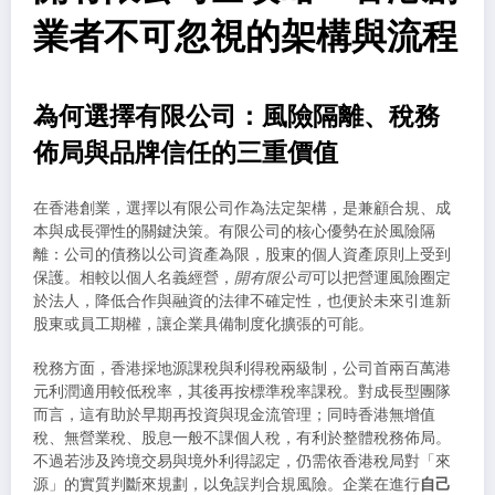
業者不可忽視的架構與流程
為何選擇有限公司：風險隔離、稅務
佈局與品牌信任的三重價值
在香港創業，選擇以有限公司作為法定架構，是兼顧合規、成
本與成長彈性的關鍵決策。有限公司的核心優勢在於風險隔
離：公司的債務以公司資產為限，股東的個人資產原則上受到
保護。相較以個人名義經營，
開有限公司
可以把營運風險圈定
於法人，降低合作與融資的法律不確定性，也便於未來引進新
股東或員工期權，讓企業具備制度化擴張的可能。
稅務方面，香港採地源課稅與利得稅兩級制，公司首兩百萬港
元利潤適用較低稅率，其後再按標準稅率課稅。對成長型團隊
而言，這有助於早期再投資與現金流管理；同時香港無增值
稅、無營業稅、股息一般不課個人稅，有利於整體稅務佈局。
不過若涉及跨境交易與境外利得認定，仍需依香港稅局對「來
源」的實質判斷來規劃，以免誤判合規風險。企業在進行
自己