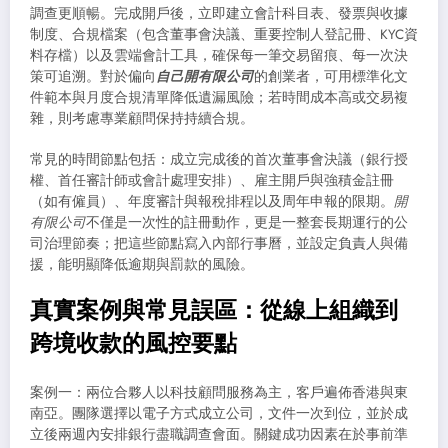
調查更順暢。完成開戶後，立即建立會計科目表、發票與收據
制度、合規檔案（包含董事會決議、重要控制人登記冊、KYC資
料存檔）以及雲端會計工具，確保每一筆交易留痕、每一次決
策可追溯。對於偏向
自己開有限公司
的創業者，可用標準化文
件範本與月度合規清單降低遺漏風險；若時間成本高或交易複
雜，則考慮專業顧問保持持續合規。
常見的時間節點包括：成立完成後的首次董事會決議（銀行授
權、首任審計師或會計處理安排）、雇主開戶與強積金註冊
（如有僱員）、年度審計與報稅排程以及周年申報的限期。
開
有限公司
不僅是一次性的註冊動作，更是一整套長期運行的公
司治理節奏；把這些節點寫入內部行事曆，並設定負責人與備
援，能明顯降低逾期與罰款的風險。
真實案例與常見誤區：從線上組織到
跨境收款的風控要點
案例一：兩位合夥人以科技顧問服務為主，客戶遍佈香港與東
南亞。團隊選擇以電子方式成立公司，文件一次到位，並於成
立後兩週內安排銀行盡職調查會面。關鍵成功因素在於事前準