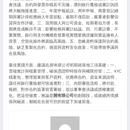
會決議、合約與發票存檔若不完備，遇到銀行覆核或審計詢證
將大幅拖慢進度。二、年度申報延誤。周年申報、商業登記續
期與審計排程應納入年度節點，逾期不僅罰款，嚴重者影響信
貸與合作評級。三、混用個人與公司資金。短期看似方便，長
期將造成帳目不清，影響稅務與審計結論。四、只重註冊、不
重實體。銀行與支付機構愈發重視實體業務證據與實益擁有人
背景，空殼化操作將面臨高風險。五、忽略資料保護與合約風
險。缺乏客製化合約、個資與資料安全政策，可能導致爭議與
合規風險。
最佳實踐方面，建議在
開有限公司
初期就落地三項基建：一、
雲端會計與檔案管理，確保憑證即時留存與權限控管；二、KYC
檔案包，整理股東與客戶資料、供應商合約、資金來源說明，
讓任何銀行覆核都可快速應對；三、內部審批流程，將付款、
報銷、對外合約簽署前置審核，並以董事會決議或授權書固
化。把這些做實，無論是
開有限公司
初創階段，或後續跨境擴
張與融資，都能在合規可控的前提下加速前進。