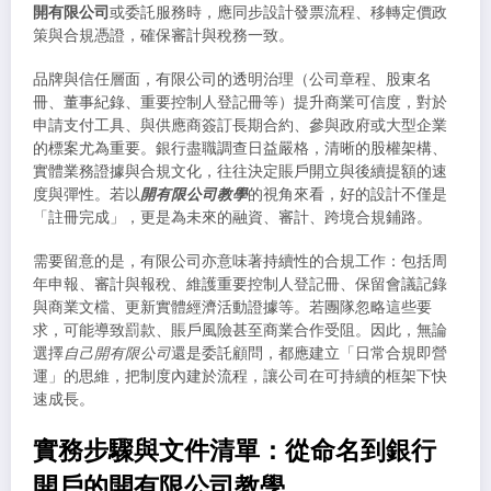
開有限公司
或委託服務時，應同步設計發票流程、移轉定價政
策與合規憑證，確保審計與稅務一致。
品牌與信任層面，有限公司的透明治理（公司章程、股東名
冊、董事紀錄、重要控制人登記冊等）提升商業可信度，對於
申請支付工具、與供應商簽訂長期合約、參與政府或大型企業
的標案尤為重要。銀行盡職調查日益嚴格，清晰的股權架構、
實體業務證據與合規文化，往往決定賬戶開立與後續提額的速
度與彈性。若以
開有限公司教學
的視角來看，好的設計不僅是
「註冊完成」，更是為未來的融資、審計、跨境合規鋪路。
需要留意的是，有限公司亦意味著持續性的合規工作：包括周
年申報、審計與報稅、維護重要控制人登記冊、保留會議記錄
與商業文檔、更新實體經濟活動證據等。若團隊忽略這些要
求，可能導致罰款、賬戶風險甚至商業合作受阻。因此，無論
選擇
自己開有限公司
還是委託顧問，都應建立「日常合規即營
運」的思維，把制度內建於流程，讓公司在可持續的框架下快
速成長。
實務步驟與文件清單：從命名到銀行
開戶的開有限公司教學