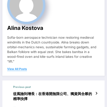
Alina Kostova
Sofia-born aerospace technician now restoring medieval
windmills in the Dutch countryside. Alina breaks down
orbital-mechanics news, sustainable farming gadgets, and
Balkan folklore with equal zest. She bakes banitsa in a
wood-fired oven and kite-surfs inland lakes for creative
“lift.”
View All Posts
Previous post
從風險到增長：在香港開無限公司、獨資與合夥的
精準抉擇