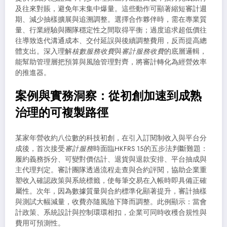
及往來對賬，避免年末集中爆量。這些動作可顯著縮短審計週
期、減少抽樣擴展與追溯調整。選擇合作夥伴時，需在專業質
量、行業經驗與團隊穩定性之間取得平衡；過度追求超低價往
往導致迭代溝通成本、交付延誤與後續調整費用，反而提高總
體支出。深入理解
核數服務收費
與
審計服務收費
的底層邏輯，
能幫助管理層把預算與風險管理對齊，將審計轉化為經營效率
的推進器。
案例與實務洞察：從初創加速到成熟
治理的可複製路徑
某家年營收約八位數的科技初創，在引入訂閱制收入與平台分
成後，首次接受
審計服務
時面臨HKFRS 15的五步法判斷難題：
履約義務拆分、可變對價估計、退貨與退款安排、平台抽成與
主代理判定。審計團隊透過流程走查與合約評閱，協助企業重
塑收入確認政策與系統標籤，使每筆交易在入帳時即具備正確
屬性。次年，因為數據質量與合約標準化顯著提升，審計抽樣
與測試大幅減量，收費亦隨風險下降而調整。此例顯示：當會
計政策、系統設計與控制環環相扣，企業可同時收穫合規性與
費用可預測性。