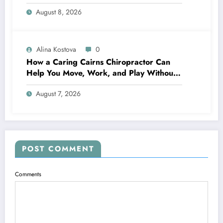
Door Latch Is the Small Part That Protects
August 8, 2026
Everything You Pack
Alina Kostova
0
How a Caring Cairns Chiropractor Can
Help You Move, Work, and Play Without
Pain
August 7, 2026
POST COMMENT
Comments