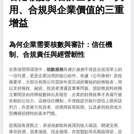
用、合規與企業價值的三重
增益
為何企業需要核數與審計：信任機
制、合規責任與經營韌性
在香港營商環境中，
核數服務
與
審計服務
不僅是合規清單上的
一項勾選，更是企業治理的核心組件。依據《公司條例》及稅
務要求，大部分有限公司需按年度完成經審核的財務報表，用
以支持報稅、融資、投資者溝通及董事問責。當財務資料經獨
立審閱並由持牌核數師出具報告，企業的財務敘事才具備可被
依賴的公信力。這種信任機制，不僅能提升銀行授信上限與談
判力，亦是吸引投資者、供應商延長賬期、以及參與政府或大
型機構招標時的基本門檻。
從風險角度觀之，
香港核數
能有效識別收入確認、關連交易、
庫存跌價、資產減值、現金循環、存貨盤點等高風險環節，並