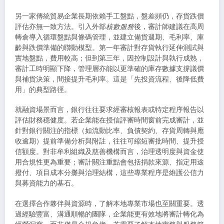
另一家傳統貿易企業長期依賴手工盤點，盤差頻仍，存貨跌價
評估亦無一致方法。引入外部
核數服務
後，審計師建議在高周
轉倉導入循環盤點與條碼管理，並建立備貨週期、毛利率、庫
齡與跌價準備的聯動模型。第一年審計對存貨執行延伸測試與
實地盤點，費用較高；但到第三年，因控制設計與執行成熟，
審計工時明顯下降，管理層亦能以更準確的庫存數據支撐議價
與補貨決策，間接提升毛利率。這是「先投資流程、後降低費
用」的典型路徑。
就融資場景而言，銀行往往要求經審核報表或特定程序報告以
評估財務穩健度。若企業能在授信評審時間窗前完成審計，並
針對銀行關注的指標（如流動比率、負債契約、存貨周轉與應
收逾期）提前準備分析與附註，往往可縮短審批時間、提升授
信額度。對非牟利組織及慈善機構而言，治理透明度與資金使
用合規性更為重要；審計關注重點會包括捐款來源、指定用途
撥付、項目成本分攤與治理結構，這些專業程序是維護公信力
與募資能力的基石。
在選擇合作夥伴與資源時，了解本地專業市場也至關重要。透
過經驗豐富、溝通順暢的團隊，企業能更有效地將審計轉化為