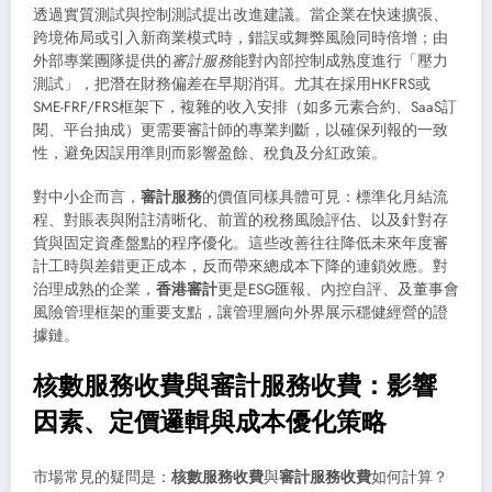
透過實質測試與控制測試提出改進建議。當企業在快速擴張、
跨境佈局或引入新商業模式時，錯誤或舞弊風險同時倍增；由
外部專業團隊提供的
審計服務
能對內部控制成熟度進行「壓力
測試」，把潛在財務偏差在早期消弭。尤其在採用HKFRS或
SME-FRF/FRS框架下，複雜的收入安排（如多元素合約、SaaS訂
閱、平台抽成）更需要審計師的專業判斷，以確保列報的一致
性，避免因誤用準則而影響盈餘、稅負及分紅政策。
對中小企而言，
審計服務
的價值同樣具體可見：標準化月結流
程、對賬表與附註清晰化、前置的稅務風險評估、以及針對存
貨與固定資產盤點的程序優化。這些改善往往降低未來年度審
計工時與差錯更正成本，反而帶來總成本下降的連鎖效應。對
治理成熟的企業，
香港審計
更是ESG匯報、內控自評、及董事會
風險管理框架的重要支點，讓管理層向外界展示穩健經營的證
據鏈。
核數服務收費與審計服務收費：影響
因素、定價邏輯與成本優化策略
市場常見的疑問是：
核數服務收費
與
審計服務收費
如何計算？