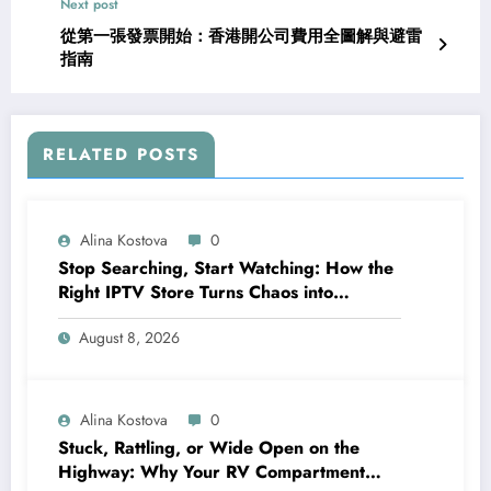
Next post
從第一張發票開始：香港開公司費用全圖解與避雷
指南
RELATED POSTS
Alina Kostova
0
Stop Searching, Start Watching: How the
Right IPTV Store Turns Chaos into
Crystal‑Clear Entertainment
August 8, 2026
Alina Kostova
0
Stuck, Rattling, or Wide Open on the
Highway: Why Your RV Compartment