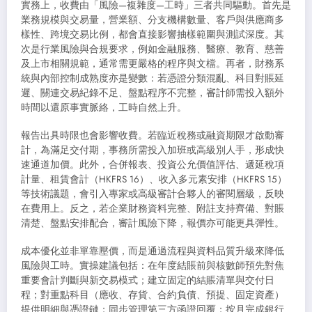
實務上，收費由「風險—複雜度—工時」三者共同驅動。首先是
業務規模與交易量，營業額、分支機構數量、客戶與供應商多
樣性、跨境交易比例，都會直接影響抽樣範圍與測試深度。其
次是行業風險與合規要求，例如金融服務、醫療、教育、慈善
及上市相關規範，通常需更嚴格的程序與文檔。再者，財務系
統與內部控制成熟度亦是變數：若憑證分類混亂、科目對賬延
遲、關連交易紀錄不足、盤點程序不完整，審計師需投入額外
時間以還原事實脈絡，工時自然上升。
報告出具時限也會影響收費。若臨近稅務或融資期限才啟動審
計，為滿足交付期，事務所需投入加班或高級別人手，形成快
速通道加價。此外，合併報表、投資公允價值評估、遞延稅項
計量、租賃會計（HKFRS 16）、收入多元素安排（HKFRS 15）
等技術議題，會引入專家或高級審計合夥人的審閱層級，反映
在費用上。反之，若企業財務資料完整、附註支持齊備、對賬
清楚、盤點安排配合，審計風險下降，報價亦可能更具彈性。
成本優化並非單靠壓價，而是通過流程與資料品質升級來降低
風險與工時。實操建議包括：在年度結賬前與核數師預先對焦
重要會計判斷與新交易模式；建立固定的結賬清單與交付日
程；對重點科目（應收、存貨、合約負債、預提、固定資產）
提供明細與憑證鏈；同步管理第三方函證回覆；按月完成銀行