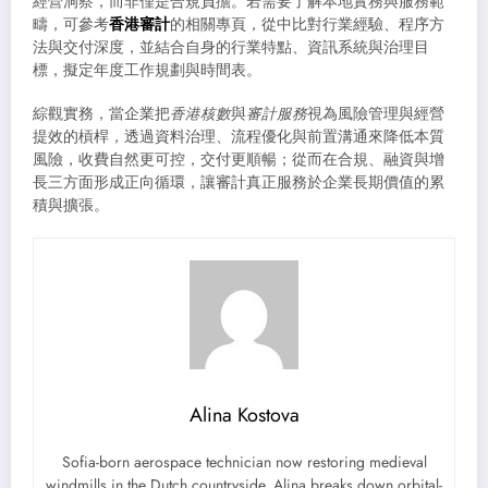
經營洞察，而非僅是合規負擔。若需要了解本地實務與服務範
疇，可參考
香港審計
的相關專頁，從中比對行業經驗、程序方
法與交付深度，並結合自身的行業特點、資訊系統與治理目
標，擬定年度工作規劃與時間表。
綜觀實務，當企業把
香港核數
與
審計服務
視為風險管理與經營
提效的槓桿，透過資料治理、流程優化與前置溝通來降低本質
風險，收費自然更可控，交付更順暢；從而在合規、融資與增
長三方面形成正向循環，讓審計真正服務於企業長期價值的累
積與擴張。
Alina Kostova
Sofia-born aerospace technician now restoring medieval
windmills in the Dutch countryside. Alina breaks down orbital-