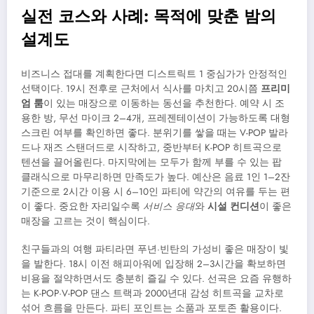
실전 코스와 사례: 목적에 맞춘 밤의
설계도
비즈니스 접대를 계획한다면 디스트릭트 1 중심가가 안정적인
선택이다. 19시 전후로 근처에서 식사를 마치고 20시쯤
프리미
엄 룸
이 있는 매장으로 이동하는 동선을 추천한다. 예약 시 조
용한 방, 무선 마이크 2–4개, 프레젠테이션이 가능하도록 대형
스크린 여부를 확인하면 좋다. 분위기를 쌓을 때는 V-POP 발라
드나 재즈 스탠더드로 시작하고, 중반부터 K-POP 히트곡으로
텐션을 끌어올린다. 마지막에는 모두가 함께 부를 수 있는 팝
클래식으로 마무리하면 만족도가 높다. 예산은 음료 1인 1–2잔
기준으로 2시간 이용 시 6–10인 파티에 약간의 여유를 두는 편
이 좋다. 중요한 자리일수록
서비스 응대
와
시설 컨디션
이 좋은
매장을 고르는 것이 핵심이다.
친구들과의 여행 파티라면 푸년·빈탄의 가성비 좋은 매장이 빛
을 발한다. 18시 이전 해피아워에 입장해 2–3시간을 확보하면
비용을 절약하면서도 충분히 즐길 수 있다. 선곡은 요즘 유행하
는 K-POP·V-POP 댄스 트랙과 2000년대 감성 히트곡을 교차로
섞어 흐름을 만든다. 파티 포인트는 소품과 포토존 활용이다.