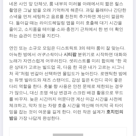
네온 사인 앞 단체샷, 룸 내부의 미러볼 아래에서의 짧은 릴스
촬영은 그날 밤을 오래 기억하게 해준다. 과일 플래터나 간단한
스낵을 먼저 세팅하고 음료를 천천히 추가하면 계산이 깔끔하
다. 돌아갈 때는 라이드헤일링 앱을 미리 호출해 대기 시간을
줄이고, 소지품을 테이블·소파·충전기 근처에서 한 번 더 확인
하는 습관이 안전을 지킨다.
연인 또는 소규모 모임은 디스트릭트 3의 테마 룸이 잘 맞는다.
아늑한 방에서
어쿠스틱
이나
시티팝
분위기로 시작하면 대화와
노래가 자연스럽게 어우러진다. 셋리스트를 미리 합의해 “한 곡
은 상대가 고르는 빌드업 곡, 다음 한 곡은 내가 고르는 시그니
처 곡”처럼 번갈아 선택하면 몰입도가 높아진다. 로맨틱한 밤에
는 듀엣 발라드와 재즈 스탠더드, 감성 짙은 K-인디 곡이 좋은
다리 역할을 한다. 촛불·향 사용은 안전 문제로 제한되는 경우
가 많으니, 대신 조명 색상 변경과 스크린 배경 활용으로 무드
를 바꾸자. 늦은 시간까지 머문다면 계산 마감 시간을 사전에
체크하고, 막차 또는 차량 호출 시간을 역산해 마지막 곡 타이
밍을 잡는 것이 여운을 길게 한다. 이런 작은 설계가
호치민의
밤
을 가장 나답게 완성한다.