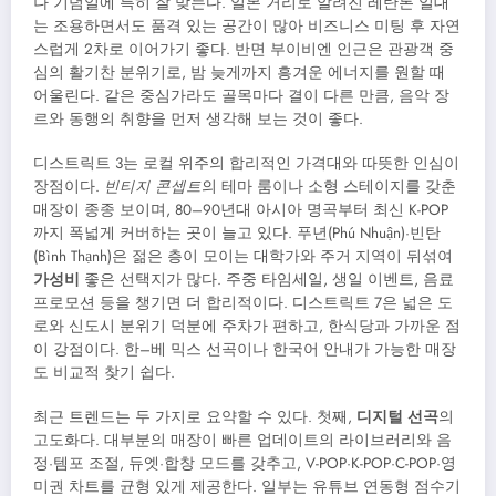
나 기념일에 특히 잘 맞는다. 일본 거리로 알려진 레탄톤 일대
는 조용하면서도 품격 있는 공간이 많아 비즈니스 미팅 후 자연
스럽게 2차로 이어가기 좋다. 반면 부이비엔 인근은 관광객 중
심의 활기찬 분위기로, 밤 늦게까지 흥겨운 에너지를 원할 때
어울린다. 같은 중심가라도 골목마다 결이 다른 만큼, 음악 장
르와 동행의 취향을 먼저 생각해 보는 것이 좋다.
디스트릭트 3는 로컬 위주의 합리적인 가격대와 따뜻한 인심이
장점이다.
빈티지 콘셉트
의 테마 룸이나 소형 스테이지를 갖춘
매장이 종종 보이며, 80–90년대 아시아 명곡부터 최신 K-POP
까지 폭넓게 커버하는 곳이 늘고 있다. 푸년(Phú Nhuận)·빈탄
(Bình Thạnh)은 젊은 층이 모이는 대학가와 주거 지역이 뒤섞여
가성비
좋은 선택지가 많다. 주중 타임세일, 생일 이벤트, 음료
프로모션 등을 챙기면 더 합리적이다. 디스트릭트 7은 넓은 도
로와 신도시 분위기 덕분에 주차가 편하고, 한식당과 가까운 점
이 강점이다. 한–베 믹스 선곡이나 한국어 안내가 가능한 매장
도 비교적 찾기 쉽다.
최근 트렌드는 두 가지로 요약할 수 있다. 첫째,
디지털 선곡
의
고도화다. 대부분의 매장이 빠른 업데이트의 라이브러리와 음
정·템포 조절, 듀엣·합창 모드를 갖추고, V-POP·K-POP·C-POP·영
미권 차트를 균형 있게 제공한다. 일부는 유튜브 연동형 점수기