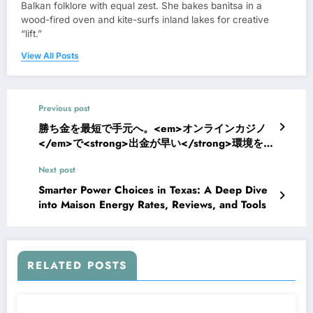
Balkan folklore with equal zest. She bakes banitsa in a
wood-fired oven and kite-surfs inland lakes for creative
“lift.”
View All Posts
Previous post
勝ち金を最短で手元へ。<em>オンラインカジノ
</em>で<strong>出金が早い</strong>環境を実
現するための実践ガイド
Next post
Smarter Power Choices in Texas: A Deep Dive
into Maison Energy Rates, Reviews, and Tools
RELATED POSTS