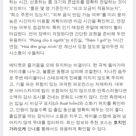
하는 시간, 선호하는 룸 크기와 콘셉트를 명확히 전달하는 것이
포인트다. “룸은 몇 명 기준인지”, “피크 요금이 적용되는지”,
“최소 주문이 있는지”, “외부 음식 반입 가능 여부”를 미리 묻자.
늦은 시간까지 이용할 계획이라면 마감 시간을 확인하고, 연장
가능 여부도 점검하자. 특히 인기 매장은 주말에 예약이 빨리
마감된다. 언어 장벽이 걱정된다면 간단한 표현을 준비해 두면
유용하다. “Phòng cho 6 người”는 6인실, “Thêm 1 giờ”는 1시간
연장, “Hóa đơn giúp mình”은 계산서 요청 정도로 알아두면 의
사소통이 수월하다.
에티켓은 즐거움을 오래 유지하는 비결이다. 한 곡씩 돌아가며
마이크를 나누고, 볼륨은 동행과 상의해 조절한다. 지나친 음주
로 주변 테이블이나 스태프에게 민폐를 끼치지 않도록 주의하
고, 기물 파손 위험이 있는 과격한 퍼포먼스는 자제하자. 대부
분 서비스차지에 팁이 포함되어 있지 않으므로 만족스러웠다면
소액의 감사 표시를 건네는 문화도 나쁘지 않다. 안전 측면에서
는 입실 시 비상구 표지(Lối thoát hiểm)와 소화기 위치를 확인하
고, 인원이 많을수록 입·출입 동선을 명확히 해두는 것이 좋다.
출입문을 막는 장식이나 소품은 치우고, 케이블·스텝에 걸려 넘
어지지 않게 무대를 정리하자. 최신 정보와 추천 코스는
호치민
가라오케
안내를 통해서도 유용하게 확인할 수 있다.