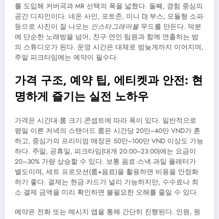
를 도입해 커버곡과 MR 선택의 폭을 넓혔다. 둘째, 경험 중심의
공간 디자인이다. 네온 사인, 포토존, 미니 DJ 부스, 모듈형 소파
등으로 사진이 잘 나오는
인스타그래머블
무드를 만든다. 덕분
에 단순한 노래방을 넘어, 친구·연인·팀원과 함께 연출하는 밤
의 스튜디오가 된다. 운영 시간은 대체로 밤늦게까지 이어지며,
주말 피크타임에는 예약이 필수다.
가격 구조, 예약 팁, 에티켓과 안전: 현
명하게 즐기는 실전 노하우
가격은 시간대·룸 크기·콘셉트에 따라 폭이 있다. 일반적으로
평일 이른 저녁의 스탠더드 룸은 시간당 20만~40만 VND가 흔
하고, 중심가의 프리미엄 매장은 50만~100만 VND 이상도 가능
하다. 주말, 공휴일, 피크타임(대개 20:00~23:00)에는 요금이
20–30% 가량 상승할 수 있다. 보통 음료·스낵·과일 플래터가
별도이며, 세트 프로모션(룸+음료)을 활용하면 비용을 안정화
하기 좋다. 결제는 현금·카드가 널리 가능하지만, 수수료나 최
소 결제 금액을 미리 확인하면 불필요한 오해를 줄일 수 있다.
예약은 전화 또는 메시지 앱을 통해 간단히 진행된다. 인원, 원