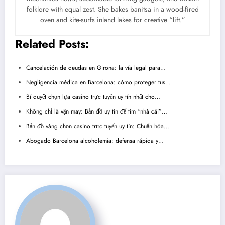
folklore with equal zest. She bakes banitsa in a wood-fired
oven and kite-surfs inland lakes for creative “lift.”
Related Posts:
Cancelación de deudas en Girona: la vía legal para…
Negligencia médica en Barcelona: cómo proteger tus…
Bí quyết chọn lựa casino trực tuyến uy tín nhất cho…
Không chỉ là vận may: Bản đồ uy tín để tìm “nhà cái”…
Bản đồ vàng chọn casino trực tuyến uy tín: Chuẩn hóa…
Abogado Barcelona alcoholemia: defensa rápida y…