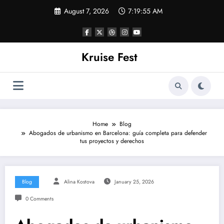
Skip
August 7, 2026
7:19:55 AM
to
content
Kruise Fest
Home
Blog
Abogados de urbanismo en Barcelona: guía completa para defender
tus proyectos y derechos
Blog
Alina Kostova
January 25, 2026
0 Comments