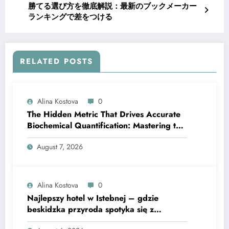
勝てる選び方を徹底解説：最新のブックメーカー
ランキングで差をつける
RELATED POSTS
Alina Kostova
0
The Hidden Metric That Drives Accurate
Biochemical Quantification: Mastering the
Extinction Coefficient
August 7, 2026
Alina Kostova
0
Najlepszy hotel w Istebnej – gdzie
beskidzka przyroda spotyka się z
lawendową magią