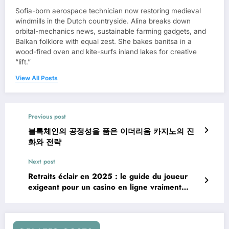
Sofia-born aerospace technician now restoring medieval
windmills in the Dutch countryside. Alina breaks down
orbital-mechanics news, sustainable farming gadgets, and
Balkan folklore with equal zest. She bakes banitsa in a
wood-fired oven and kite-surfs inland lakes for creative
“lift.”
View All Posts
Previous post
블록체인의 공정성을 품은 이더리움 카지노의 진
화와 전략
Next post
Retraits éclair en 2025 : le guide du joueur
exigeant pour un casino en ligne vraiment
rapide