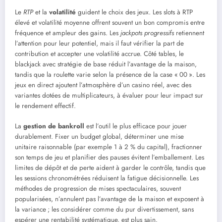
Le
RTP
et la
volatilité
guident le choix des jeux. Les slots à RTP
élevé et volatilité moyenne offrent souvent un bon compromis entre
fréquence et ampleur des gains. Les
jackpots progressifs
retiennent
l’attention pour leur potentiel, mais il faut vérifier la part de
contribution et accepter une volatilité accrue. Côté tables, le
blackjack avec stratégie de base réduit l’avantage de la maison,
tandis que la roulette varie selon la présence de la case « 00 ». Les
jeux en direct ajoutent l’atmosphère d’un casino réel, avec des
variantes dotées de multiplicateurs, à évaluer pour leur impact sur
le rendement effectif.
La
gestion de bankroll
est l’outil le plus efficace pour jouer
durablement. Fixer un budget global, déterminer une mise
unitaire raisonnable (par exemple 1 à 2 % du capital), fractionner
son temps de jeu et planifier des pauses évitent l’emballement. Les
limites de dépôt et de perte aident à garder le contrôle, tandis que
les sessions chronométrées réduisent la fatigue décisionnelle. Les
méthodes de progression de mises spectaculaires, souvent
popularisées, n’annulent pas l’avantage de la maison et exposent à
la variance ; les considérer comme du pur divertissement, sans
espérer une rentabilité systématique, est plus sain.