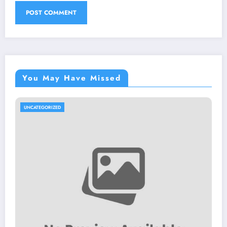
You May Have Missed
UNCATEGORIZED