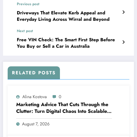
Previous post
Driveways That Elevate Kerb Appeal and
Everyday Living Across Wirral and Beyond
Next post
Free VIN Check: The Smart First Step Before
You Buy or Sell a Car in Australia
RELATED POSTS
Alina Kostova
0
Marketing Advice That Cuts Through the
Clutter: Turn Digital Chaos Into Scalable
Campaigns
August 7, 2026