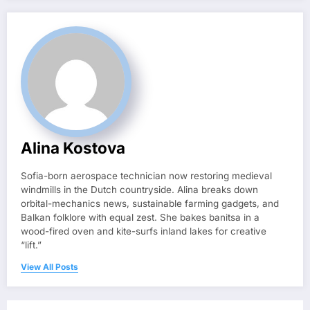
Alina Kostova
Sofia-born aerospace technician now restoring medieval
windmills in the Dutch countryside. Alina breaks down
orbital-mechanics news, sustainable farming gadgets, and
Balkan folklore with equal zest. She bakes banitsa in a
wood-fired oven and kite-surfs inland lakes for creative
“lift.”
View All Posts