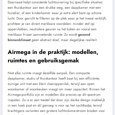
Daarnaast helpt consistente luchtzuivering bij specifieke situaties:
een thuiskantoor aan een drukke weg, een slaapkamer met een
huisdier, of een kinderkamer waar je extra alert bent op schone
lucht. Door gericht te filteren op de plek waar je het meest verblijft,
profiteer je van direct merkbare voordelen: minder stof op
oppervlakken, neutralere geuren na het koken en vooral een
merkbaar frisser aanvoelende ruimte. Zo wordt
gezond
binnenklimaat
geen abstract doel, maar dagelijkse realiteit.
Airmega in de praktijk: modellen,
ruimtes en gebruiksgemak
Niet elke ruimte vraagt dezelfde aanpak. Een compacte
slaapkamer, studio of thuiskantoor heeft baat bij een efficiënte,
zuinige unit met een klein vloeroppervlak, terwijl een open
woonkamer of woonkeuken vraagt om meer capaciteit. Binnen het
Airmega-portfolio zijn er modellen die precies op dit spectrum
inspelen. Zo is er een toestel dat door zijn slanke design makkelijk
in een hoek past en stil genoeg is voor op het nachtkastje, terwijl
krachtigere varianten een grotere luchtvolume-stroom bieden voor