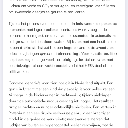
luchten om vocht en CO₂ te verlagen, en vervolgens laten filteren
om zwevende deeltjes en geuren te reduceren.
Tijdens het pollenseizoen loont het om in huis ramen te openen op
momenten met lagere pollenconcentraties (vaak vroeg in de
ochtend of na regen), en de zuiveraar tussendoor in automatische
of lage stand te laten doordraaien. Bij buren met een houtkachel of
in een drukke stadsstraat kan een hogere stand in de avonduren
effectief zijn tegen
fijnstof
dat binnendringt. Voor huisdierbezitters
helpt een regelmatige voorfilter-reiniging: los stof en haren met
een stofzuiger of een zachte borstel, zodat het HEPA-deel efficiënt
blijft werken.
Concrete scenario’s laten zien hoe dit in Nederland uitpakt. Een
gezin in Utrecht met een kind dat gevoelig is voor pollen zet een
Airmega in de kinderkamer in nachtmodus; tijdens piekdagen
draait de automatische modus overdag iets hoger. Het resultaat:
rustiger nachten en minder ochtendlijke niesbuien. Een start-up in
Rotterdam aan een drukke verkeersas gebruikt een krachtiger
model in de gedeelde werkruimte; medewerkers merken dat
luchtjes van buiten en opgehoopt stof sneller verdwijnen, wat de