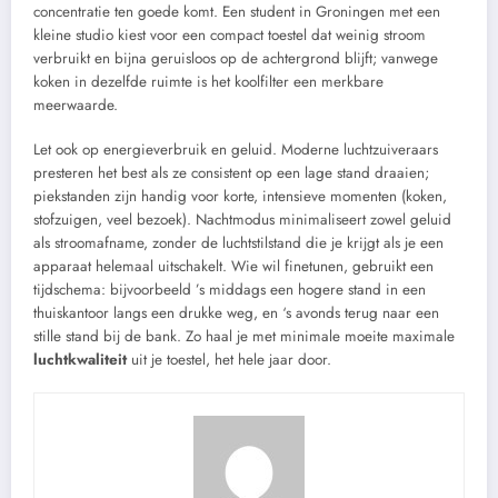
concentratie ten goede komt. Een student in Groningen met een
kleine studio kiest voor een compact toestel dat weinig stroom
verbruikt en bijna geruisloos op de achtergrond blijft; vanwege
koken in dezelfde ruimte is het koolfilter een merkbare
meerwaarde.
Let ook op energieverbruik en geluid. Moderne luchtzuiveraars
presteren het best als ze consistent op een lage stand draaien;
piekstanden zijn handig voor korte, intensieve momenten (koken,
stofzuigen, veel bezoek). Nachtmodus minimaliseert zowel geluid
als stroomafname, zonder de luchtstilstand die je krijgt als je een
apparaat helemaal uitschakelt. Wie wil finetunen, gebruikt een
tijdschema: bijvoorbeeld ’s middags een hogere stand in een
thuiskantoor langs een drukke weg, en ‘s avonds terug naar een
stille stand bij de bank. Zo haal je met minimale moeite maximale
luchtkwaliteit
uit je toestel, het hele jaar door.