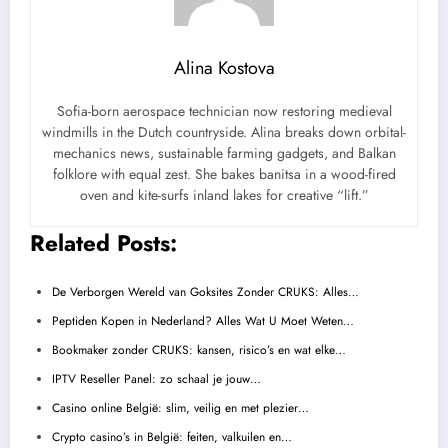
Alina Kostova
Sofia-born aerospace technician now restoring medieval
windmills in the Dutch countryside. Alina breaks down orbital-
mechanics news, sustainable farming gadgets, and Balkan
folklore with equal zest. She bakes banitsa in a wood-fired
oven and kite-surfs inland lakes for creative “lift.”
Related Posts:
De Verborgen Wereld van Goksites Zonder CRUKS: Alles…
Peptiden Kopen in Nederland? Alles Wat U Moet Weten…
Bookmaker zonder CRUKS: kansen, risico’s en wat elke…
IPTV Reseller Panel: zo schaal je jouw…
Casino online België: slim, veilig en met plezier…
Crypto casino’s in België: feiten, valkuilen en…