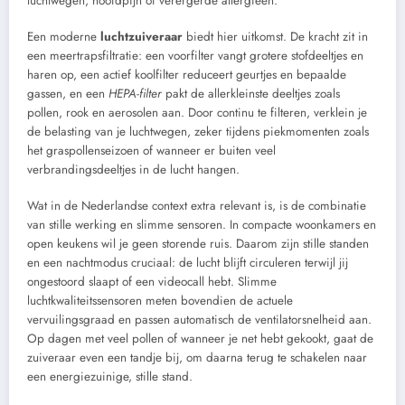
luchtwegen, hoofdpijn of verergerde allergieën.
Een moderne
luchtzuiveraar
biedt hier uitkomst. De kracht zit in
een meertrapsfiltratie: een voorfilter vangt grotere stofdeeltjes en
haren op, een actief koolfilter reduceert geurtjes en bepaalde
gassen, en een
HEPA-filter
pakt de allerkleinste deeltjes zoals
pollen, rook en aerosolen aan. Door continu te filteren, verklein je
de belasting van je luchtwegen, zeker tijdens piekmomenten zoals
het graspollenseizoen of wanneer er buiten veel
verbrandingsdeeltjes in de lucht hangen.
Wat in de Nederlandse context extra relevant is, is de combinatie
van stille werking en slimme sensoren. In compacte woonkamers en
open keukens wil je geen storende ruis. Daarom zijn stille standen
en een nachtmodus cruciaal: de lucht blijft circuleren terwijl jij
ongestoord slaapt of een videocall hebt. Slimme
luchtkwaliteitssensoren meten bovendien de actuele
vervuilingsgraad en passen automatisch de ventilatorsnelheid aan.
Op dagen met veel pollen of wanneer je net hebt gekookt, gaat de
zuiveraar even een tandje bij, om daarna terug te schakelen naar
een energiezuinige, stille stand.