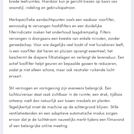
brede leefruimtes. Hierdoor kun je gericht kiezen op basis van
woonstijl, indeling en gebruikspatroon.
Merkspecifieke aandachtspunten zoals een wasbaar voorfilter,
eenvoudig te vervangen hoofdfilters en een duidelijke
filterindicator maken het onderhoud laagdrempelig. Filters
vervangen is doorgaans een kwestie van enkele minuten, zonder
gereedschap. Voor wie dagelijks veel kookt of met huisdieren leeft,
is een voorfilter dat haren en pluizen opvangt essentieel; het
beschermt de diepere filtratielagen en verlengt de levensduur. Een
actief koolfilter helpt geuren en bepaalde gassen te reduceren,
zodat je niet alleen schone, maar ook neutraler ruikende lucht
ervaart.
Stil vermogen en vormgeving zijn eveneens belangrijk. Een
luchtzuiveraar staat vaak zichtbaar in de ruimte; een strak, tijdloos
ontwerp voelt dan natuurlijk aan tussen meubels en planten.
Tegelijkertijd moet de machine op de achtergrond blijven. Stille
ventilatiestanden en een adaptieve automatische modus zorgen
ervoor dat je de luchtstroom nauwelijks merkt tijdens een filmavond
of een belangrijke online meeting.