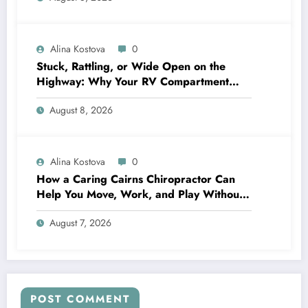
Alina Kostova
0
Stuck, Rattling, or Wide Open on the
Highway: Why Your RV Compartment
Door Latch Is the Small Part That Protects
August 8, 2026
Everything You Pack
Alina Kostova
0
How a Caring Cairns Chiropractor Can
Help You Move, Work, and Play Without
Pain
August 7, 2026
POST COMMENT