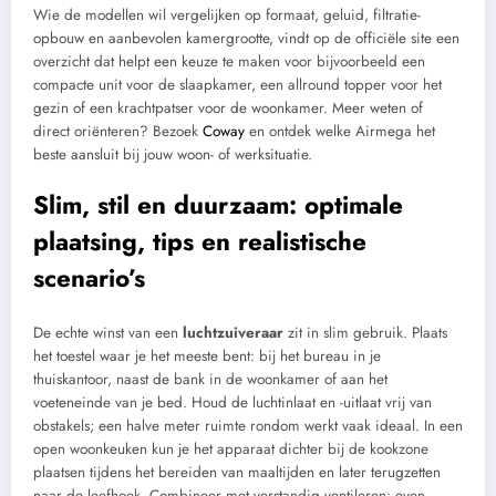
Wie de modellen wil vergelijken op formaat, geluid, filtratie-
opbouw en aanbevolen kamergrootte, vindt op de officiële site een
overzicht dat helpt een keuze te maken voor bijvoorbeeld een
compacte unit voor de slaapkamer, een allround topper voor het
gezin of een krachtpatser voor de woonkamer. Meer weten of
direct oriënteren? Bezoek
Coway
en ontdek welke Airmega het
beste aansluit bij jouw woon- of werksituatie.
Slim, stil en duurzaam: optimale
plaatsing, tips en realistische
scenario’s
De echte winst van een
luchtzuiveraar
zit in slim gebruik. Plaats
het toestel waar je het meeste bent: bij het bureau in je
thuiskantoor, naast de bank in de woonkamer of aan het
voeteneinde van je bed. Houd de luchtinlaat en -uitlaat vrij van
obstakels; een halve meter ruimte rondom werkt vaak ideaal. In een
open woonkeuken kun je het apparaat dichter bij de kookzone
plaatsen tijdens het bereiden van maaltijden en later terugzetten
naar de leefhoek. Combineer met verstandig ventileren: even