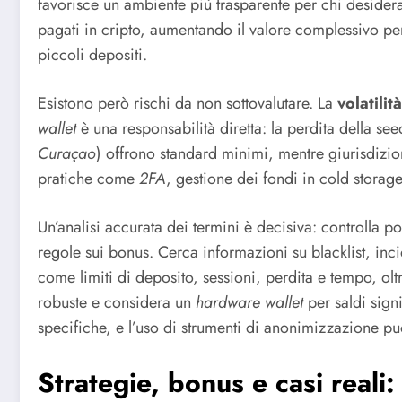
favorisce un ambiente più trasparente per chi desider
pagati in cripto, aumentando il valore complessivo per 
piccoli depositi.
Esistono però rischi da non sottovalutare. La
volatilità
wallet
è una responsabilità diretta: la perdita della see
Curaçao
) offrono standard minimi, mentre giurisdizion
pratiche come
2FA
, gestione dei fondi in cold storag
Un’analisi accurata dei termini è decisiva: controlla po
regole sui bonus. Cerca informazioni su blacklist, inc
come limiti di deposito, sessioni, perdita e tempo, oltre
robuste e considera un
hardware wallet
per saldi signi
specifiche, e l’uso di strumenti di anonimizzazione può
Strategie, bonus e casi reali