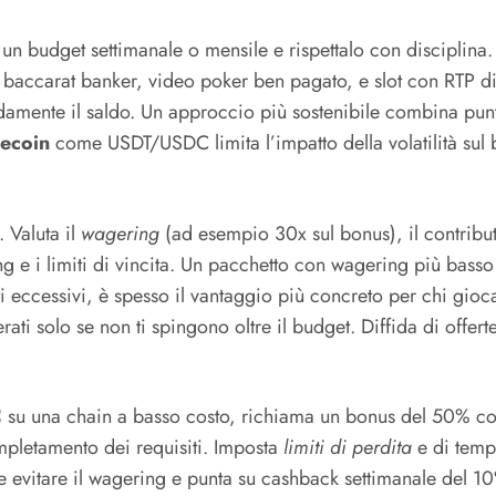
i un budget settimanale o mensile e rispettalo con disciplina.
, baccarat banker, video poker ben pagato, e slot con RTP di
amente il saldo. Un approccio più sostenibile combina punta
lecoin
come USDT/USDC limita l’impatto della volatilità sul b
 Valuta il
wagering
(ad esempio 30x sul bonus), il contribut
g e i limiti di vincita. Un pacchetto con wagering più basso 
ti eccessivi, è spesso il vantaggio più concreto per chi gio
ti solo se non ti spingono oltre il budget. Diffida di offert
C
su una chain a basso costo, richiama un bonus del 50% co
ompletamento dei requisiti. Imposta
limiti di perdita
e di tempo
e evitare il wagering e punta su cashback settimanale del 10