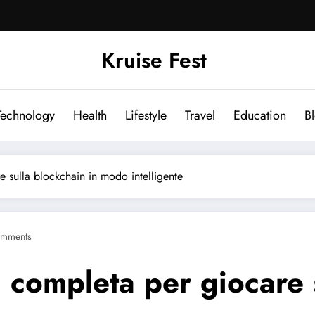
Kruise Fest
Technology
Health
Lifestyle
Travel
Education
B
 sulla blockchain in modo intelligente
mments
 completa per giocare s