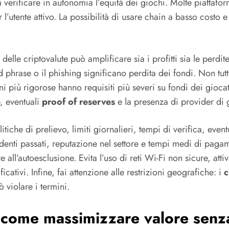
a verificare in autonomia l’equità dei giochi. Molte piattaf
l’utente attivo. La possibilità di usare chain a basso costo 
delle criptovalute può amplificare sia i profitti sia le perdi
d phrase o il phishing significano perdita dei fondi. Non tut
i più rigorose hanno requisiti più severi su fondi dei gioca
e, eventuali
proof of reserves
e la presenza di provider di g
litiche di prelievo, limiti giornalieri, tempi di verifica, ev
identi passati, reputazione nel settore e tempi medi di paga
 all’autoesclusione. Evita l’uso di reti Wi-Fi non sicure, atti
ficativi. Infine, fai attenzione alle restrizioni geografiche: i
c
 violare i termini.
: come massimizzare valore senza 