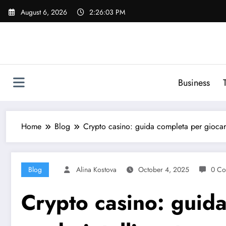
Skip
August 6, 2026
2:26:04 PM
to
content
Business
Home
Blog
Crypto casino: guida completa per giocare
Blog
Alina Kostova
October 4, 2025
0 Co
Crypto casino: guida