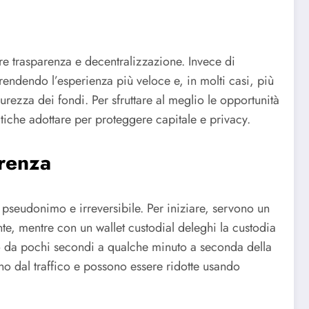
e trasparenza e decentralizzazione. Invece di
rendendo l’esperienza più veloce e, in molti casi, più
curezza dei fondi. Per sfruttare al meglio le opportunità
tiche adottare per proteggere capitale e privacy.
arenza
o pseudonimo e irreversibile. Per iniziare, servono un
ente, mentre con un wallet custodial deleghi la custodia
no da pochi secondi a qualche minuto a seconda della
 dal traffico e possono essere ridotte usando