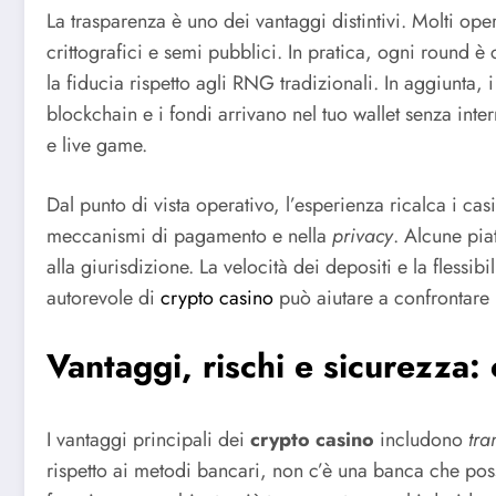
La trasparenza è uno dei vantaggi distintivi. Molti ope
crittografici e semi pubblici. In pratica, ogni round è
la fiducia rispetto agli RNG tradizionali. In aggiunta, 
blockchain e i fondi arrivano nel tuo wallet senza int
e live game.
Dal punto di vista operativo, l’esperienza ricalca i cas
meccanismi di pagamento e nella
privacy
. Alcune pia
alla giurisdizione. La velocità dei depositi e la fless
autorevole di
crypto casino
può aiutare a confrontare 
Vantaggi, rischi e sicurezza: 
I vantaggi principali dei
crypto casino
includono
tra
rispetto ai metodi bancari, non c’è una banca che poss