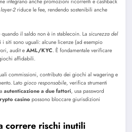
orme integrano anche promozioni ricorrenti e cashback
e
layer-2
riduce le fee, rendendo sostenibili anche
te quando il saldo non è in stablecoin. La
sicurezza del
ti i siti sono uguali: alcune licenze (ad esempio
tori, audit e
AML/KYC
. È fondamentale verificare
iochi affidabili.
entuali commissioni, contributo dei giochi al wagering e
mento. Lato
gioco responsabile
, verifica strumenti
va
autenticazione a due fattori
, usa password
rypto casino
possono bloccare giurisdizioni
correre rischi inutili