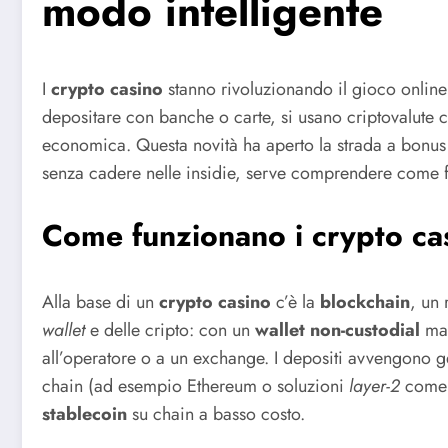
modo intelligente
I
crypto casino
stanno rivoluzionando il gioco onlin
depositare con banche o carte, si usano criptovalute
economica. Questa novità ha aperto la strada a bonus 
senza cadere nelle insidie, serve comprendere come fu
Come funzionano i crypto cas
Alla base di un
crypto casino
c’è la
blockchain
, un 
wallet
e delle cripto: con un
wallet non-custodial
man
all’operatore o a un exchange. I depositi avvengono 
chain (ad esempio Ethereum o soluzioni
layer-2
come A
stablecoin
su chain a basso costo.