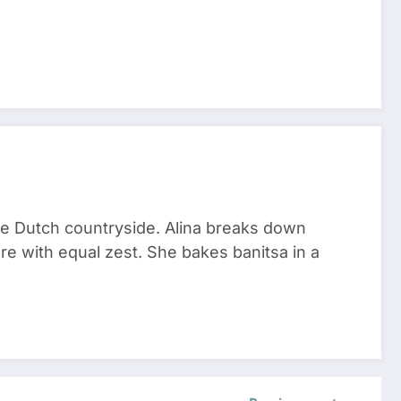
he Dutch countryside. Alina breaks down
re with equal zest. She bakes banitsa in a