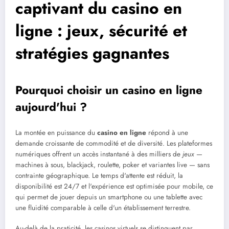
captivant du casino en
ligne : jeux, sécurité et
stratégies gagnantes
Pourquoi choisir un
casino en ligne
aujourd'hui ?
La montée en puissance du
casino en ligne
répond à une
demande croissante de commodité et de diversité. Les plateformes
numériques offrent un accès instantané à des milliers de
jeux
—
machines à sous, blackjack, roulette, poker et variantes live — sans
contrainte géographique. Le temps d'attente est réduit, la
disponibilité est 24/7 et l'expérience est optimisée pour mobile, ce
qui permet de jouer depuis un smartphone ou une tablette avec
une fluidité comparable à celle d'un établissement terrestre.
Au-delà de la praticité, les casinos virtuels se distinguent par