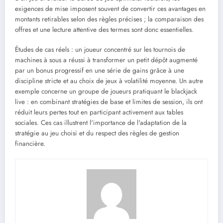
exigences de mise imposent souvent de convertir ces avantages en
montants retirables selon des règles précises ; la comparaison des
offres et une lecture attentive des termes sont donc essentielles.
Études de cas réels : un joueur concentré sur les tournois de
machines à sous a réussi à transformer un petit dépôt augmenté
par un bonus progressif en une série de gains grâce à une
discipline stricte et au choix de jeux à volatilité moyenne. Un autre
exemple concerne un groupe de joueurs pratiquant le blackjack
live : en combinant stratégies de base et limites de session, ils ont
réduit leurs pertes tout en participant activement aux tables
sociales. Ces cas illustrent l'importance de l'adaptation de la
stratégie au jeu choisi et du respect des règles de gestion
financière.