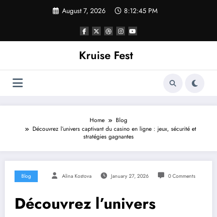
Skip
August 7, 2026
8:12:46 PM
to
content
Kruise Fest
Home
Blog
Découvrez l’univers captivant du casino en ligne : jeux, sécurité et
stratégies gagnantes
Blog
Alina Kostova
January 27, 2026
0 Comments
Découvrez l’univers