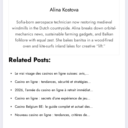
Alina Kostova
Sofia-born aerospace technician now restoring medieval
windmills in the Dutch countryside. Alina breaks down orbital-
mechanics news, sustainable farming gadgets, and Balkan
folklore with equal zest. She bakes banitsa in a wood-fired
oven and kite-surfs inland lakes for creative “lift.”
Related Posts:
Le vrai visage des casinos en ligne suisses: avis,…
Casino en ligne : tendances, sécurité et stratégies…
2026, l’année du casino en ligne à retrait immédiat…
Casino en ligne : secrets d’une expérience de jeu…
Casino Belgium BE: le guide complet et actuel des…
Nouveau casino en ligne : tendances, critères de…