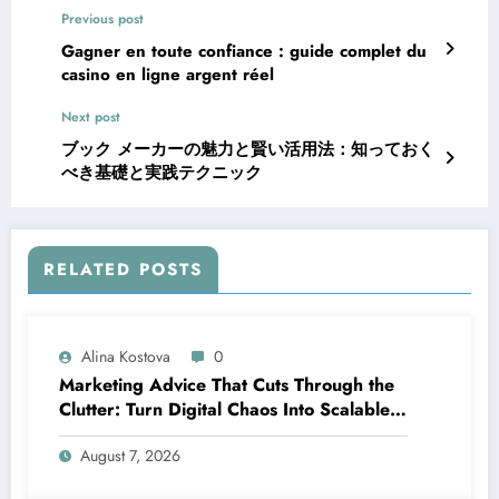
Previous post
Gagner en toute confiance : guide complet du
casino en ligne argent réel
Next post
ブック メーカーの魅力と賢い活用法：知っておく
べき基礎と実践テクニック
RELATED POSTS
Alina Kostova
0
Marketing Advice That Cuts Through the
Clutter: Turn Digital Chaos Into Scalable
Campaigns
August 7, 2026