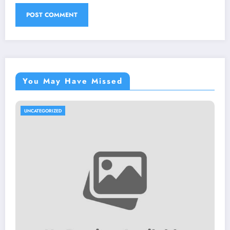
You May Have Missed
UNCATEGORIZED