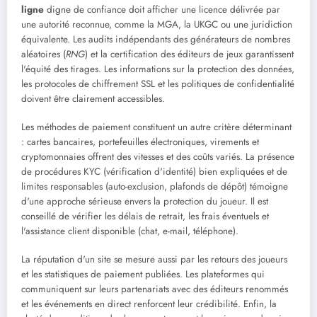
ligne
digne de confiance doit afficher une licence délivrée par
une autorité reconnue, comme la MGA, la UKGC ou une juridiction
équivalente. Les audits indépendants des générateurs de nombres
aléatoires (
RNG
) et la certification des éditeurs de jeux garantissent
l'équité des tirages. Les informations sur la protection des données,
les protocoles de chiffrement SSL et les politiques de confidentialité
doivent être clairement accessibles.
Les méthodes de paiement constituent un autre critère déterminant
: cartes bancaires, portefeuilles électroniques, virements et
cryptomonnaies offrent des vitesses et des coûts variés. La présence
de procédures KYC (vérification d'identité) bien expliquées et de
limites responsables (auto-exclusion, plafonds de dépôt) témoigne
d'une approche sérieuse envers la protection du joueur. Il est
conseillé de vérifier les délais de retrait, les frais éventuels et
l'assistance client disponible (chat, e-mail, téléphone).
La réputation d'un site se mesure aussi par les retours des joueurs
et les statistiques de paiement publiées. Les plateformes qui
communiquent sur leurs partenariats avec des éditeurs renommés
et les événements en direct renforcent leur crédibilité. Enfin, la