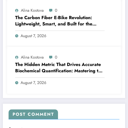
Alina Kostova
0
The Carbon Fiber E-Bike Revolution:
Lightweight, Smart, and Built for the
Future
August 7, 2026
Alina Kostova
0
The Hidden Metric That Drives Accurate
Biochemical Quantification: Mastering the
Extinction Coefficient
August 7, 2026
POST COMMENT