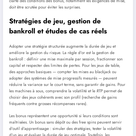
clarté des conditions des bonus, notamment les exigences de mise,
doit être scrutée pour éviter les surprises.
Stratégies de jeu, gestion de
bankroll et études de cas réels
Adopter une stratégie structurée augmente la durée de jeu et
améliore la gestion du risque. La règle d'or est la gestion de
bankroll : définir une mise maximale par session, fractionner son
capital et respecter des limites de pertes. Pour les jeux de table,
des approches basiques — compter les mises au blackjack ou
adopter des systèmes de mise progressifs mesurés — peuvent
réduire la variance sur le court terme, sans garantir de gains. Pour
les machines à sous, comprendre la volatilité et le
RTP
permet de
choisir des jeux cohérents avec son profil (recherche de gains
fréquents contre grosses récompenses rares).
Les bonus représentent une opportunité si leurs conditions sont
maîtrisées. Un bonus sans dépôt ou des free spins peuvent servir
d'outil d'apprentissage : simuler des stratégies, tester la volatilité
d'un jeu et évaluer la durée de jeu optimale. Toutefois, les