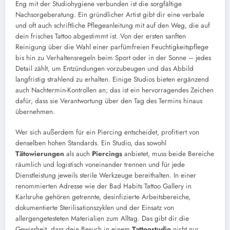
Eng mit der Studiohygiene verbunden ist die sorgfältige
Nachsorgeberatung. Ein gründlicher Artist gibt dir eine verbale
und oft auch schriftliche Pflegeanleitung mit auf den Weg, die auf
dein frisches Tattoo abgestimmt ist. Von der ersten sanften
Reinigung über die Wahl einer parfümfreien Feuchtigkeitspflege
bis hin zu Verhaltensregeln beim Sport oder in der Sonne – jedes
Detail zählt, um Entzündungen vorzubeugen und das Abbild
langfristig strahlend zu erhalten. Einige Studios bieten ergänzend
auch Nachtermin-Kontrollen an; das ist ein hervorragendes Zeichen
dafür, dass sie Verantwortung über den Tag des Termins hinaus
übernehmen.
Wer sich außerdem für ein Piercing entscheidet, profitiert von
denselben hohen Standards. Ein Studio, das sowohl
Tätowierungen
als auch
Piercings
anbietet, muss beide Bereiche
räumlich und logistisch voneinander trennen und für jede
Dienstleistung jeweils sterile Werkzeuge bereithalten. In einer
renommierten Adresse wie der Bad Habits Tattoo Gallery in
Karlsruhe gehören getrennte, desinfizierte Arbeitsbereiche,
dokumentierte Sterilisationszyklen und der Einsatz von
allergengetesteten Materialien zum Alltag. Das gibt dir die
Gewissheit, dass dein Besuch in einem
Tattoostudio
nicht nur