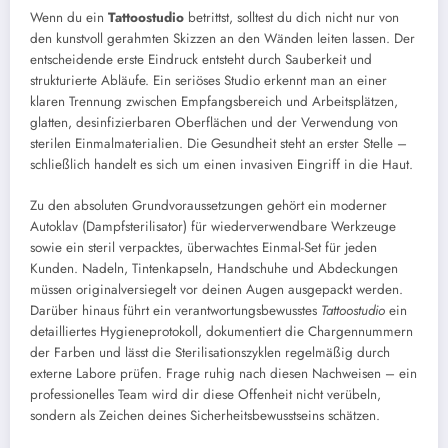
Wenn du ein
Tattoostudio
betrittst, solltest du dich nicht nur von
den kunstvoll gerahmten Skizzen an den Wänden leiten lassen. Der
entscheidende erste Eindruck entsteht durch Sauberkeit und
strukturierte Abläufe. Ein seriöses Studio erkennt man an einer
klaren Trennung zwischen Empfangsbereich und Arbeitsplätzen,
glatten, desinfizierbaren Oberflächen und der Verwendung von
sterilen Einmalmaterialien. Die Gesundheit steht an erster Stelle –
schließlich handelt es sich um einen invasiven Eingriff in die Haut.
Zu den absoluten Grundvoraussetzungen gehört ein moderner
Autoklav (Dampfsterilisator) für wiederverwendbare Werkzeuge
sowie ein steril verpacktes, überwachtes Einmal-Set für jeden
Kunden. Nadeln, Tintenkapseln, Handschuhe und Abdeckungen
müssen originalversiegelt vor deinen Augen ausgepackt werden.
Darüber hinaus führt ein verantwortungsbewusstes
Tattoostudio
ein
detailliertes Hygieneprotokoll, dokumentiert die Chargennummern
der Farben und lässt die Sterilisationszyklen regelmäßig durch
externe Labore prüfen. Frage ruhig nach diesen Nachweisen – ein
professionelles Team wird dir diese Offenheit nicht verübeln,
sondern als Zeichen deines Sicherheitsbewusstseins schätzen.