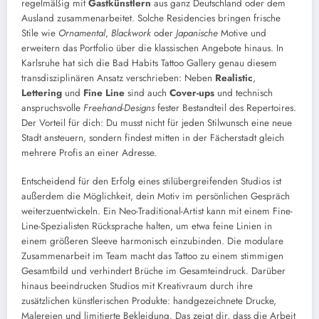
regelmäßig mit
Gastkünstlern
aus ganz Deutschland oder dem
Ausland zusammenarbeitet. Solche Residencies bringen frische
Stile wie
Ornamental
,
Blackwork
oder
Japanische
Motive und
erweitern das Portfolio über die klassischen Angebote hinaus. In
Karlsruhe hat sich die Bad Habits Tattoo Gallery genau diesem
transdisziplinären Ansatz verschrieben: Neben
Realistic
,
Lettering
und
Fine Line
sind auch
Cover-ups
und technisch
anspruchsvolle
Freehand-Designs
fester Bestandteil des Repertoires.
Der Vorteil für dich: Du musst nicht für jeden Stilwunsch eine neue
Stadt ansteuern, sondern findest mitten in der Fächerstadt gleich
mehrere Profis an einer Adresse.
Entscheidend für den Erfolg eines stilübergreifenden Studios ist
außerdem die Möglichkeit, dein Motiv im persönlichen Gespräch
weiterzuentwickeln. Ein Neo-Traditional-Artist kann mit einem Fine-
Line-Spezialisten Rücksprache halten, um etwa feine Linien in
einem größeren Sleeve harmonisch einzubinden. Die modulare
Zusammenarbeit im Team macht das Tattoo zu einem stimmigen
Gesamtbild und verhindert Brüche im Gesamteindruck. Darüber
hinaus beeindrucken Studios mit Kreativraum durch ihre
zusätzlichen künstlerischen Produkte: handgezeichnete Drucke,
Malereien und limitierte Bekleidung. Das zeigt dir, dass die Arbeit