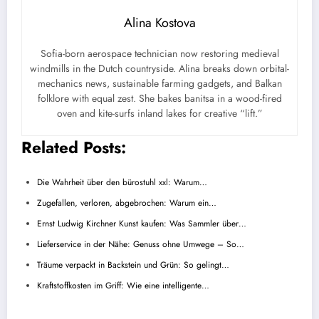
Alina Kostova
Sofia-born aerospace technician now restoring medieval
windmills in the Dutch countryside. Alina breaks down orbital-
mechanics news, sustainable farming gadgets, and Balkan
folklore with equal zest. She bakes banitsa in a wood-fired
oven and kite-surfs inland lakes for creative “lift.”
Related Posts:
Die Wahrheit über den bürostuhl xxl: Warum…
Zugefallen, verloren, abgebrochen: Warum ein…
Ernst Ludwig Kirchner Kunst kaufen: Was Sammler über…
Lieferservice in der Nähe: Genuss ohne Umwege – So…
Träume verpackt in Backstein und Grün: So gelingt…
Kraftstoffkosten im Griff: Wie eine intelligente…