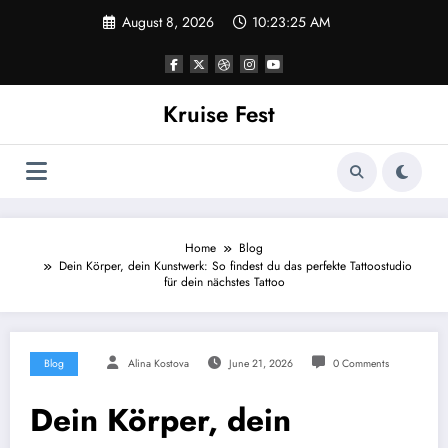
Skip
August 8, 2026
10:23:25 AM
to
content
Kruise Fest
Home
Blog
Dein Körper, dein Kunstwerk: So findest du das perfekte Tattoostudio
für dein nächstes Tattoo
Blog
Alina Kostova
June 21, 2026
0 Comments
Dein Körper, dein