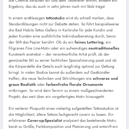
die Chemie zwischen dir und dem Tätowierer stimmt, entsteht ein
Ergebnis, das du auch in zehn Jahren noch mit Stolz trägst.
In einem erstklassigen
tattoostudio
wirst du schnell merken, dass
Standardlösungen nicht zur Debatte stehen. So führt beispielsweise
die Bad Habits Tattoo Gallery in Karlsruhe für jede Kundin und
jeden Kunden eine ausführliche Individualberatung durch, bevor
der Stift das Papier berührt. Ob du ein
feines Lettering
, ein
filigranes
Fine Line
-Motiv oder ein aufwendiges
neotraditionelles
Kunstwerk anstrebst – der verantwortliche Artist prüft, ob der
gewünschte Stil zu seiner fachlichen Spezialisierung passt und ob
die Körperstelle die Details auch langfristig optimal zur Geltung
bringt. In vielen Studios kannst du außerdem auf Gastkünstler
treffen, die neue Techniken und Stilrichtungen wie
schwarze und
graue Realistik
oder
farbenfrohe florale Ornamente
mitbringen. So wird dein Termin zu einem maßgeschneiderten
Projekt, das weit über ein vorgefertigtes Motiv hinausgeht.
Ein weiterer Pluspunkt eines vielseitig aufgestellten Tattoostudios ist
die Möglichkeit, ältere Tattoos fachgerecht covern zu lassen. Ein
erfahrener
Cover-up-Spezialist
analysiert das bestehende Motiv,
berät zu Größe, Farbkomposition und Platzierung und entwirft ein