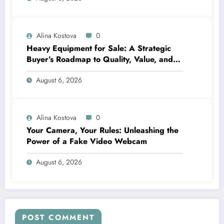
Alina Kostova
0
Heavy Equipment for Sale: A Strategic
Buyer’s Roadmap to Quality, Value, and
Financing
August 6, 2026
Alina Kostova
0
Your Camera, Your Rules: Unleashing the
Power of a Fake Video Webcam
August 6, 2026
POST COMMENT