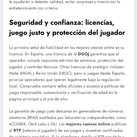
te ayudarán a detectar calidad, evitar sorpresas y maximizar tu
entretenimiento con criterio.
Seguridad y confianza: licencias,
juego justo y protección del jugador
La primera señal de fiabilidad en los
mejores casinos online
es su
licencia. En España, una licencia de la
DGOJ
garantiza que el
operador cumple requisitos estrictos de solvencia, protección del
jugador y controles técnicos. Otras licencias de prestigio incluyen
Malta (MGA) y Reino Unido (UKGC), pero si juegas desde España,
prioriza operadores que operen legalmente bajo la regulación
local. Comprueba siempre sellos oficiales y accesos a políticas de
juego responsable, autoexclusión y verificación de edad en la
página principal y el pie de sitio.
La garantía de juego justo descansa en generadores de números
aleatorios (
RNG
) auditados por laboratorios independientes, como
eCOGRA, iTech Labs o GLI. Los
mejores casinos online
publican
el
RTP
(retorno al jugador) de sus juegos y muestran certificados
de auditoría periódica. Si la plataforma detalla el RTP por título y