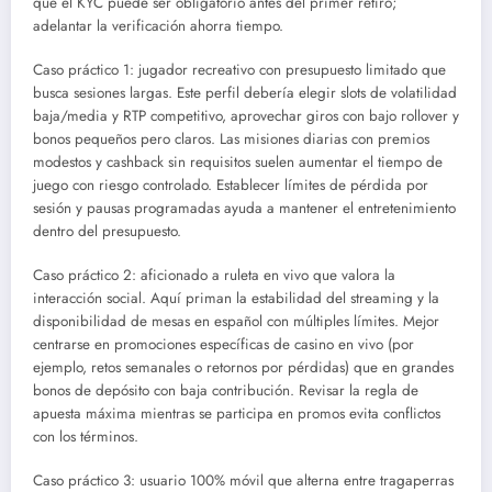
que el KYC puede ser obligatorio antes del primer retiro;
adelantar la verificación ahorra tiempo.
Caso práctico 1: jugador recreativo con presupuesto limitado que
busca sesiones largas. Este perfil debería elegir slots de volatilidad
baja/media y RTP competitivo, aprovechar giros con bajo rollover y
bonos pequeños pero claros. Las misiones diarias con premios
modestos y cashback sin requisitos suelen aumentar el tiempo de
juego con riesgo controlado. Establecer límites de pérdida por
sesión y pausas programadas ayuda a mantener el entretenimiento
dentro del presupuesto.
Caso práctico 2: aficionado a ruleta en vivo que valora la
interacción social. Aquí priman la estabilidad del streaming y la
disponibilidad de mesas en español con múltiples límites. Mejor
centrarse en promociones específicas de casino en vivo (por
ejemplo, retos semanales o retornos por pérdidas) que en grandes
bonos de depósito con baja contribución. Revisar la regla de
apuesta máxima mientras se participa en promos evita conflictos
con los términos.
Caso práctico 3: usuario 100% móvil que alterna entre tragaperras