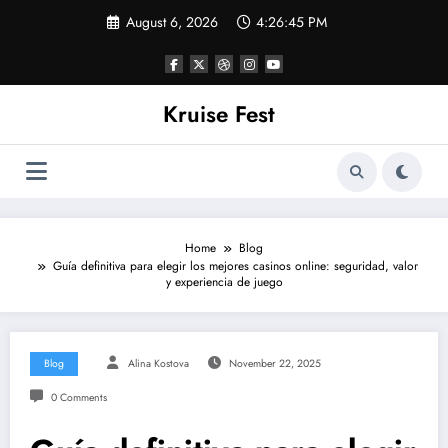
Skip
August 6, 2026
4:26:45 PM
to
content
Kruise Fest
Home
Blog
Guía definitiva para elegir los mejores casinos online: seguridad, valor
y experiencia de juego
Blog
Alina Kostova
November 22, 2025
0 Comments