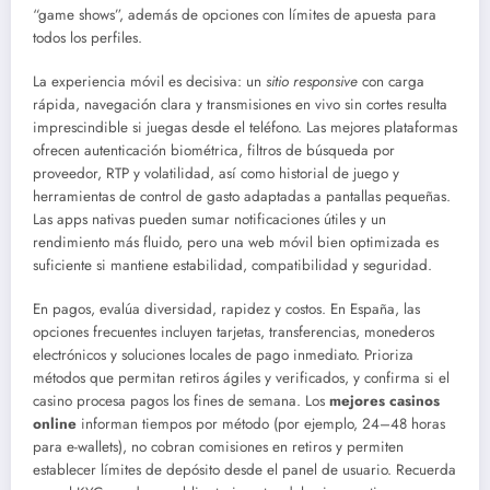
“game shows”, además de opciones con límites de apuesta para
todos los perfiles.
La experiencia móvil es decisiva: un
sitio responsive
con carga
rápida, navegación clara y transmisiones en vivo sin cortes resulta
imprescindible si juegas desde el teléfono. Las mejores plataformas
ofrecen autenticación biométrica, filtros de búsqueda por
proveedor, RTP y volatilidad, así como historial de juego y
herramientas de control de gasto adaptadas a pantallas pequeñas.
Las apps nativas pueden sumar notificaciones útiles y un
rendimiento más fluido, pero una web móvil bien optimizada es
suficiente si mantiene estabilidad, compatibilidad y seguridad.
En pagos, evalúa diversidad, rapidez y costos. En España, las
opciones frecuentes incluyen tarjetas, transferencias, monederos
electrónicos y soluciones locales de pago inmediato. Prioriza
métodos que permitan retiros ágiles y verificados, y confirma si el
casino procesa pagos los fines de semana. Los
mejores casinos
online
informan tiempos por método (por ejemplo, 24–48 horas
para e-wallets), no cobran comisiones en retiros y permiten
establecer límites de depósito desde el panel de usuario. Recuerda