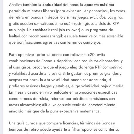
Analiza también la
caducidad
del bono, la
apuesta máxima
permitida mientras liberas (para evitar anular ganancias), los topes
de retiro en bonos sin depósito y si hay
juegos excluidos
. Los giros
gratis pueden ser valiosos si no están restringidos a slots de RTP
muy bajo. Un
cashback
real (sin rollover) o un programa de
lealtad con recompensas tangibles suele tener valor más sostenible
que bonificaciones agresivas con términos complejos.
Para optimizar: prioriza bonos con rollover ≤ x20, evita
combinaciones de “bono + depósito” con requisitos disparados, y
al usar giros, procura que el juego elegido tenga RTP competitivo
y volatilidad acorde a tu estilo. Si te gustan los premios grandes y
aceptas varianza, la alta volatilidad puede ser adecuada; si
prefieres sesiones largas y estables, elige volatilidad baja o media.
En mesa y casino en vivo, enfócate en promociones específicas
como torneos de ruleta, retornos por pérdidas o misiones con
metas alcanzables; allí el valor suele venir del entretenimiento
añadido más que de la pura expectativa matemática.
Una guía curada que compare licencias, términos de bonos y
tiempos de retiro puede ayudarte a filtrar opciones con criterio;