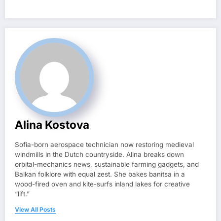
Alina Kostova
Sofia-born aerospace technician now restoring medieval
windmills in the Dutch countryside. Alina breaks down
orbital-mechanics news, sustainable farming gadgets, and
Balkan folklore with equal zest. She bakes banitsa in a
wood-fired oven and kite-surfs inland lakes for creative
“lift.”
View All Posts