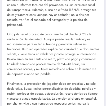
enlaza a informes técnicos del proveedor, es una excelente señal
de transparencia. Además, el uso de cifrado TLS/SSL protege tus
datos y transacciones; aunque hoy es estándar, no lo des por
sentado: verifica el candado del navegador y la política de
privacidad.
Otro pilar es el proceso de conocimiento del cliente (
KYC
) y la
verificación de identidad. Aunque puede resultar tedioso, es
indispensable para evitar el fraude y garantizar retiros sin
fricciones. Un buen operador explica con claridad qué documentos
solicita, cuánto tarda en validarlos y cómo protege la información.
Revisa también sus límites de retiro, plazos de pago y comisiones.
Lo ideal: tiempos de procesamiento de 24–48 horas, sin
comisiones ocultas, y múltiples métodos de cobro en la misma vía
de depósito cuando sea posible.
Finalmente, la protección del jugador debe ser práctica y no solo
declarativa. Busca límites personalizables de depósito, pérdida y
sesión, periodos de pausa, autoexclusión, recordatorios de tiempo
y acceso a ayuda especializada. La atención al cliente en español,
por chat en vivo y con tiempos de respuesta cortos, marca la