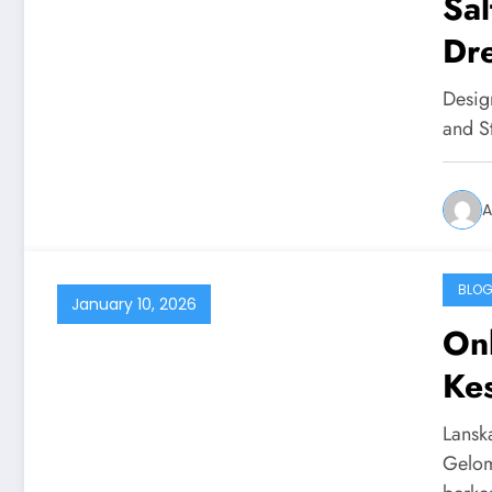
Sal
Dr
Pic
Desig
and S
A
BLO
January 10, 2026
Onl
Ke
Me
Lansk
Se
Gelom