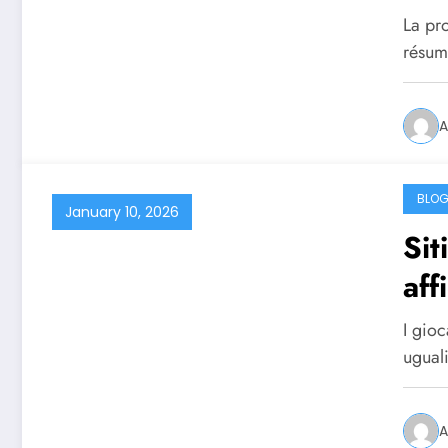
max
La pr
résum
A
BLO
January 10, 2026
Si
aff
pr
I gioc
ugual
A