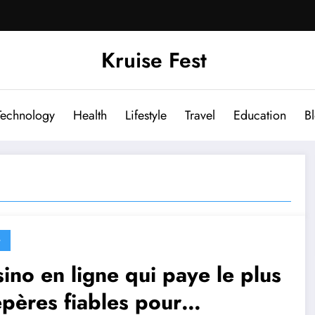
Kruise Fest
Technology
Health
Lifestyle
Travel
Education
B
G
ino en ligne qui paye le plus
epères fiables pour