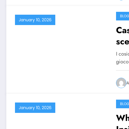
BLO
January 10, 2026
Ca
sce
aff
I cos
gioco 
A
BLO
January 10, 2026
Whe