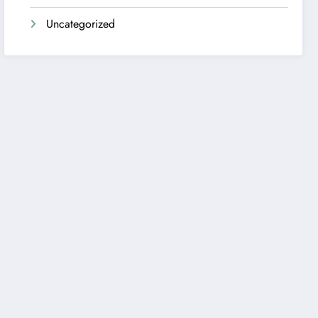
Uncategorized