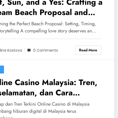
t, Sun, and a Yes: Crafting a
eam Beach Proposal and
nic in Hawaii
ning the Perfect Beach Proposal: Setting, Timing,
torytelling A compelling love story deserves an…
Read More
lina Kostova
0 Comments
G
ine Casino Malaysia: Tren,
selamatan, dan Cara
nikmati Pengalaman Bermain
ap dan Tren Terkini Online Casino di Malaysia
cara Bertanggungjawab
bang hiburan digital di Malaysia terus