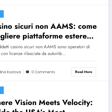
G
sino sicuri non AAMS: come
gliere piattaforme estere
idabili e trasparenti
iddetti casino sicuri non AAMS sono operatori di
con licenze rilasciate da autorità…
Read More
lina Kostova
0 Comments
G
re Vision Meets Velocity: