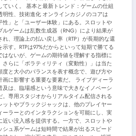
していく。 基本と最新トレンド：ゲームの仕組
透明性、技術進化 オンラインカジノのコアは
平性」と「ユーザー体験」にある。スロットや
ブルゲームは乱数生成器（RNG）により結果が
され、理論上の払い戻し率（RTP）が長期的な還
を示す。RTPは97%だからといって短期で勝てる
ではないが、ゲームの期待値を理解する指標に
。さらに「ボラティリティ（変動性）」は当た
頻度と大小のバランスを表す概念で、遊び方や
計画に影響する重要な要素だ。 ライブディーラ
普及は、臨場感という意味で大きなイノベーシ
だ。専用スタジオからリアルタイム配信される
レットやブラックジャックは、他のプレイヤー
ィーラーとのインタラクションを可能にし、実
に近い没入感を提供する。一方で、スロットや
ッシュ系ゲームは短時間で結果が出るスピード