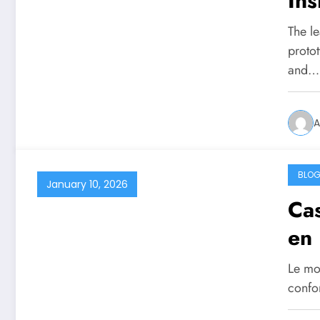
Ins
Inf
The l
proto
and…
A
BLO
January 10, 2026
Cas
en 
et 
Le mon
confo