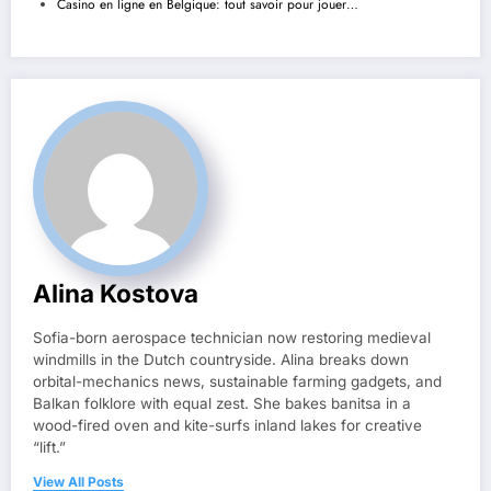
Casino en ligne en Belgique: tout savoir pour jouer…
Alina Kostova
Sofia-born aerospace technician now restoring medieval
windmills in the Dutch countryside. Alina breaks down
orbital-mechanics news, sustainable farming gadgets, and
Balkan folklore with equal zest. She bakes banitsa in a
wood-fired oven and kite-surfs inland lakes for creative
“lift.”
View All Posts