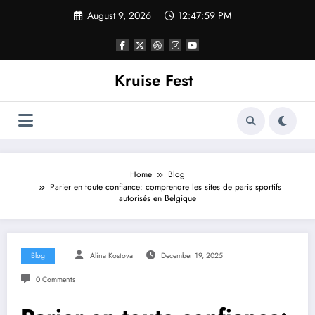
Skip
August 9, 2026
12:47:59 PM
to
content
Kruise Fest
Home
Blog
Parier en toute confiance: comprendre les sites de paris sportifs
autorisés en Belgique
Blog
Alina Kostova
December 19, 2025
0 Comments