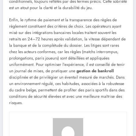
conditionnels, toujours reflétés par des termes précis. Cette sobriété
est un atout pour la clarté et la durabilité du jeu.
Enfin, le rythme de paiement et la transparence des règles de
règlement constituent des critères de choix. Les opérateurs ayant
misé sur des intégrations bancaires locales traitent souvent les
retraits en 24–72 heures après validation, la vitesse dépendant de
la banque et de la complétude du dossier. Les litiges sont rares
chez les acteurs conformes, car les règles (matchs interrompus,
prolongations, paris joueurs) sont détaillées et appliquées
uniformément. Pour optimiser l’expérience, il est conseillé de tenir
un journal de mises, de pratiquer une
gestion de bankroll
disciplinée et de privilégier un éventail mesuré de marchés. Dans
un environnement régulé, ces habitudes, associées à la robustesse
du cadre belge, permettent de profiter des paris sportifs dans des
conditions de sécurité élevées et avec une meilleure maîtrise des
risques.