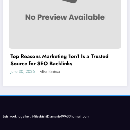
Top Reasons Marketing 1on1 Is a Trusted
Source for SEO Backlinks
June 30, 2026
Alina Kostova
Lets work together:
MitsubishiDiamante1996@hotmail.com