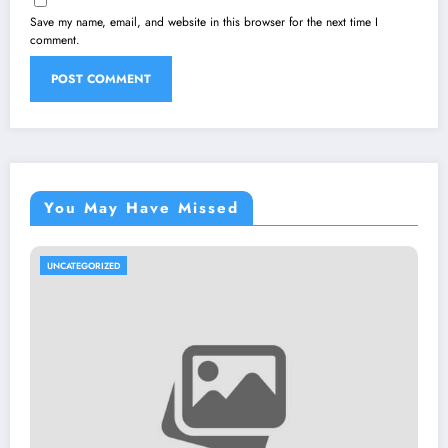
Save my name, email, and website in this browser for the next time I
comment.
You May Have Missed
UNCATEGORIZED