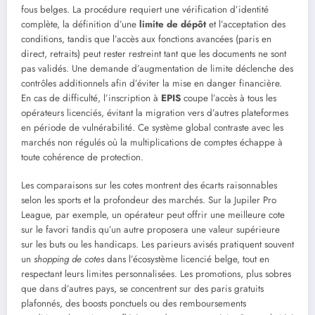
fous belges. La procédure requiert une vérification d’identité
complète, la définition d’une
limite de dépôt
et l’acceptation des
conditions, tandis que l’accès aux fonctions avancées (paris en
direct, retraits) peut rester restreint tant que les documents ne sont
pas validés. Une demande d’augmentation de limite déclenche des
contrôles additionnels afin d’éviter la mise en danger financière.
En cas de difficulté, l’inscription à
EPIS
coupe l’accès à tous les
opérateurs licenciés, évitant la migration vers d’autres plateformes
en période de vulnérabilité. Ce système global contraste avec les
marchés non régulés où la multiplications de comptes échappe à
toute cohérence de protection.
Les comparaisons sur les cotes montrent des écarts raisonnables
selon les sports et la profondeur des marchés. Sur la Jupiler Pro
League, par exemple, un opérateur peut offrir une meilleure cote
sur le favori tandis qu’un autre proposera une valeur supérieure
sur les buts ou les handicaps. Les parieurs avisés pratiquent souvent
un
shopping de cotes
dans l’écosystème licencié belge, tout en
respectant leurs limites personnalisées. Les promotions, plus sobres
que dans d’autres pays, se concentrent sur des paris gratuits
plafonnés, des boosts ponctuels ou des remboursements