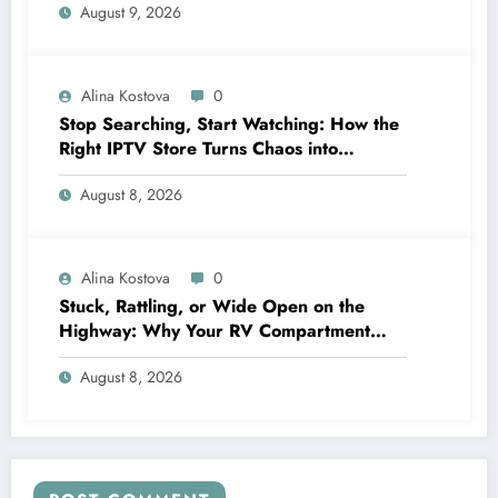
August 9, 2026
Alina Kostova
0
Stop Searching, Start Watching: How the
Right IPTV Store Turns Chaos into
Crystal‑Clear Entertainment
August 8, 2026
Alina Kostova
0
Stuck, Rattling, or Wide Open on the
Highway: Why Your RV Compartment
Door Latch Is the Small Part That Protects
August 8, 2026
Everything You Pack