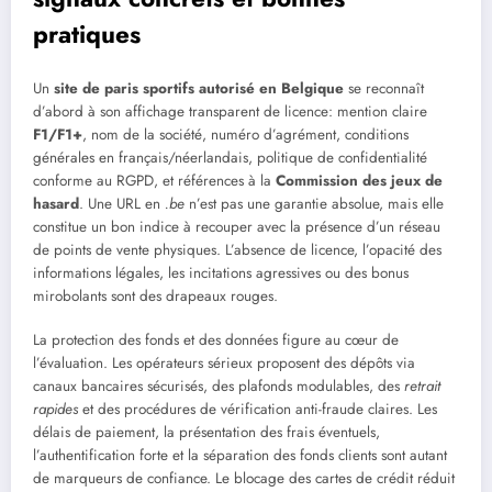
pratiques
Un
site de paris sportifs autorisé en Belgique
se reconnaît
d’abord à son affichage transparent de licence: mention claire
F1/F1+
, nom de la société, numéro d’agrément, conditions
générales en français/néerlandais, politique de confidentialité
conforme au RGPD, et références à la
Commission des jeux de
hasard
. Une URL en
.be
n’est pas une garantie absolue, mais elle
constitue un bon indice à recouper avec la présence d’un réseau
de points de vente physiques. L’absence de licence, l’opacité des
informations légales, les incitations agressives ou des bonus
mirobolants sont des drapeaux rouges.
La protection des fonds et des données figure au cœur de
l’évaluation. Les opérateurs sérieux proposent des dépôts via
canaux bancaires sécurisés, des plafonds modulables, des
retrait
rapides
et des procédures de vérification anti-fraude claires. Les
délais de paiement, la présentation des frais éventuels,
l’authentification forte et la séparation des fonds clients sont autant
de marqueurs de confiance. Le blocage des cartes de crédit réduit