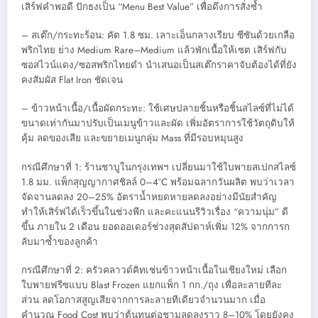
เสิร์ฟคำพอดี ปักธงเป็น “Menu Best Value” เพื่อดึงการสั่งซ้ำ
– สเต๊ก/กระทะร้อน: คัต 1.8 ซม. เลาะเอ็นกลางเรียบ ซีซันด้วยเกลือ
พริกไทย ย่าง Medium Rare–Medium แล้วพักเนื้อให้เซต เสิร์ฟกับ
ซอสไวน์แดง/ซอสพริกไทยดำ นำเสนอเป็นสเต๊กราคาจับต้องได้ที่ยัง
คงสัมผัส Flat Iron ชัดเจน
– ข้าวหน้าเนื้อ/เนื้อผัดกระทะ: ใช้เศษปลายชิ้นหรือชิ้นสไลซ์ที่ไม่ได้
ขนาดเท่ากันมาปรับเป็นเมนูข้าวและผัด เพิ่มอัตราการใช้วัตถุดิบให้
คุ้ม ลดของเสีย และขยายเมนูกลุ่ม Mass ที่มีรอบหมุนสูง
กรณีศึกษาที่ 1: ร้านชาบูในกรุงเทพฯ เปลี่ยนมาใช้ใบพายสเปกสไลซ์
1.8 มม. แพ็กสุญญากาศชิลล์ 0–4°C พร้อมฉลากวันผลิต พบว่าเวลา
จัดจานลดลง 20–25% อัตราน้ำหยดหายลดลงอย่างมีนัยสำคัญ
ทำให้เสิร์ฟได้เร็วขึ้นในช่วงพีก และคะแนนรีวิวเรื่อง “ความนุ่ม” ดี
ขึ้น ภายใน 2 เดือน ยอดออเดอร์ช่วงสุดสัปดาห์เพิ่ม 12% จากการก
ลับมาซ้ำของลูกค้า
กรณีศึกษาที่ 2: ครัวคลาวด์คิทเช่นข้าวหน้าเนื้อในเชียงใหม่ เลือก
ใบพายฟรีซแบบ Blast Frozen แยกแพ็ก 1 กก./ถุง เพื่อละลายทีละ
ส่วน ลดโอกาสสูญเสียจากการละลายทีเดียวจำนวนมาก เมื่อ
คำนวณ Food Cost พบว่าต้นทุนต่อชามลดลงราว 8–10% โดยยังคง