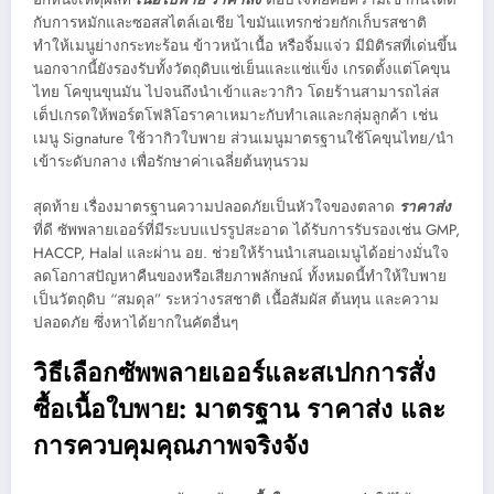
กับการหมักและซอสสไตล์เอเชีย ไขมันแทรกช่วยกักเก็บรสชาติ
ทำให้เมนูย่างกระทะร้อน ข้าวหน้าเนื้อ หรือจิ้มแจ่ว มีมิติรสที่เด่นขึ้น
นอกจากนี้ยังรองรับทั้งวัตถุดิบแช่เย็นและแช่แข็ง เกรดตั้งแต่โคขุน
ไทย โคขุนขุนมัน ไปจนถึงนำเข้าและวากิว โดยร้านสามารถไล่ส
เต็ปเกรดให้พอร์ตโฟลิโอราคาเหมาะกับทำเลและกลุ่มลูกค้า เช่น
เมนู Signature ใช้วากิวใบพาย ส่วนเมนูมาตรฐานใช้โคขุนไทย/นำ
เข้าระดับกลาง เพื่อรักษาค่าเฉลี่ยต้นทุนรวม
สุดท้าย เรื่องมาตรฐานความปลอดภัยเป็นหัวใจของตลาด
ราคาส่ง
ที่ดี ซัพพลายเออร์ที่มีระบบแปรรูปสะอาด ได้รับการรับรองเช่น GMP,
HACCP, Halal และผ่าน อย. ช่วยให้ร้านนำเสนอเมนูได้อย่างมั่นใจ
ลดโอกาสปัญหาคืนของหรือเสียภาพลักษณ์ ทั้งหมดนี้ทำให้ใบพาย
เป็นวัตถุดิบ “สมดุล” ระหว่างรสชาติ เนื้อสัมผัส ต้นทุน และความ
ปลอดภัย ซึ่งหาได้ยากในคัตอื่นๆ
วิธีเลือกซัพพลายเออร์และสเปกการสั่ง
ซื้อเนื้อใบพาย: มาตรฐาน ราคาส่ง และ
การควบคุมคุณภาพจริงจัง