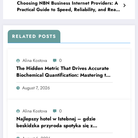
Choosing NBN Business Internet Providers: A
Practical Guide to Speed, Reliability, and Real
Support
RELATED POSTS
Alina Kostova
0
The Hidden Metric That Drives Accurate
Biochemical Quantification: Mastering the
Extinction Coefficient
August 7, 2026
Alina Kostova
0
Najlepszy hotel w Istebnej – gdzie
beskidzka przyroda spotyka się z
lawendową magią