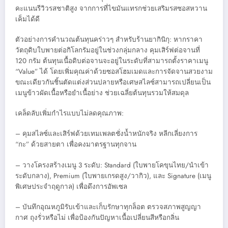
คะแนนรีวิวรสชาติสูง จากการที่ไขมันแทรกช่วยเสริมรสซอสหวาน
เค็มได้ดี
ตัวอย่างการคำนวณต้นทุนคร่าวๆ สำหรับร้านยากินิกุ: หากราคา
วัตถุดิบใบพายต่อกิโลกรัมอยู่ในช่วงกลุ่มกลาง คุมเสิร์ฟต่อจานที่
120 กรัม ต้นทุนเนื้อดิบต่อจานจะอยู่ในระดับที่สามารถตั้งราคาเมนู
“Value” ได้ โดยเพิ่มคุณค่าด้วยซอสโฮมเมดและการจัดจานสวยงาม
ขณะเดียวกันชิ้นตัดแต่งส่วนปลายหรือเศษสไลซ์สามารถเปลี่ยนเป็น
เมนูข้าวผัดเนื้อหรือยำเนื้อย่าง ช่วยเฉลี่ยต้นทุนรวมให้สมดุล
เคล็ดลับเพิ่มกำไรแบบไม่ลดคุณภาพ:
– คุมสไลซ์และเสิร์ฟด้วยเทมเพลตชั่งน้ำหนักจริง หลีกเลี่ยงการ
“กะ” ด้วยสายตา เพื่อคงมาตรฐานทุกจาน
– วางโครงสร้างเมนู 3 ระดับ: Standard (ใบพายโคขุนไทย/นำเข้า
ระดับกลาง), Premium (ใบพายเกรดสูง/วากิว), และ Signature (เมนู
พิเศษประจำฤดูกาล) เพื่อดึงการอัพเซล
– บันทึกอุณหภูมิรับเข้าและเก็บรักษาทุกล็อต ตรวจสภาพสูญญา
กาศ ถุงรั่วหรือไม่ เพื่อป้องกันปัญหาเนื้อเปลี่ยนสีหรือกลิ่น