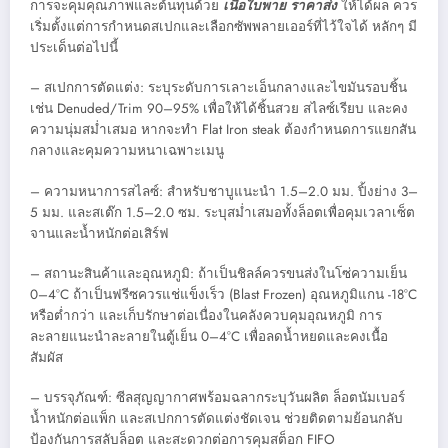
การจะคุมคุณภาพและต้นทุนด้วย
เนื้อใบพาย ราคาส่ง
ให้ได้ผล ควร
เริ่มตั้งแต่การกำหนดสเปกและเลือกซัพพลายเออร์ที่ไว้ใจได้ หลักๆ มี
ประเด็นต่อไปนี้
– สเปกการตัดแต่ง: ระบุระดับการเลาะเอ็นกลางและไขมันรอบชิ้น
เช่น Denuded/Trim 90–95% เพื่อให้ได้ชิ้นสวย สไลซ์เรียบ และคง
ความนุ่มสม่ำเสมอ หากจะทำ Flat Iron steak ต้องกำหนดการแยกสัน
กลางและคุมความหนาเฉพาะเมนู
– ความหนาการสไลซ์: สำหรับชาบูแนะนำ 1.5–2.0 มม. ปิ้งย่าง 3–
5 มม. และสเต๊ก 1.5–2.0 ซม. ระบุสม่ำเสมอทั้งล็อตเพื่อคุมเวลาเซ็ต
จานและน้ำหนักต่อเสิร์ฟ
– สถานะสินค้าและอุณหภูมิ: ถ้าเป็นชิลล์ควรขนส่งในโซ่ความเย็น
0–4°C ถ้าเป็นฟรีซควรแช่แข็งเร็ว (Blast Frozen) อุณหภูมิแกน -18°C
หรือต่ำกว่า และเก็บรักษาต่อเนื่องในคลังควบคุมอุณหภูมิ การ
ละลายแนะนำละลายในตู้เย็น 0–4°C เพื่อลดน้ำหยดและคงเนื้อ
สัมผัส
– บรรจุภัณฑ์: ซีลสุญญากาศพร้อมฉลากระบุวันผลิต ล็อตนัมเบอร์
น้ำหนักต่อแพ็ก และสเปกการตัดแต่งชัดเจน ช่วยติดตามย้อนกลับ
ป้องกันการสลับล็อต และสะดวกต่อการคุมสต็อก FIFO