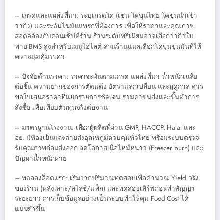
– เกรดและแหล่งที่มา: ระบุเกรดโค (เช่น โคขุนไทย โคขุนนำเข้า
วากิว) และระดับไขมันแทรกที่ต้องการ เพื่อให้ราคาและคุณภาพ
สอดคล้องกับคอนเซ็ปต์ร้าน ร้านระดับพรีเมียมอาจเลือกวากิวใบ
พาย BMS สูงสำหรับเมนูไฮไลต์ ส่วนร้านแมสเลือกโคขุนขุนมันที่ให้
ความนุ่มคุ้มราคา
– ปัจจัยด้านราคา: ราคาจะผันตามเกรด แหล่งที่มา น้ำหนักเฉลี่ย
ต่อชิ้น ความยากของการตัดแต่ง อัตราแลกเปลี่ยน และฤดูกาล ควร
ขอใบเสนอราคาที่แยกรายการชัดเจน รวมค่าขนส่งและขั้นต่ำการ
สั่งซื้อ เพื่อเทียบต้นทุนจริงต่อจาน
– มาตรฐานโรงงาน: เลือกผู้ผลิตที่ผ่าน GMP, HACCP, Halal และ
อย. มีห้องเย็นและสายส่งอุณหภูมิควบคุมทั่วไทย พร้อมระบบตรวจ
รับคุณภาพก่อนส่งออก ลดโอกาสเนื้อไหม้หนาว (Freezer burn) และ
ปัญหาน้ำหนักหาย
– ทดลองล็อตแรก: เริ่มจากปริมาณทดสอบเพื่อคำนวณ Yield จริง
ของร้าน (หลังเลาะ/สไลซ์/แพ็ก) และทดสอบเสิร์ฟก่อนทำสัญญา
ระยะยาว การเก็บข้อมูลอย่างเป็นระบบทำให้คุม Food Cost ได้
แม่นยำขึ้น