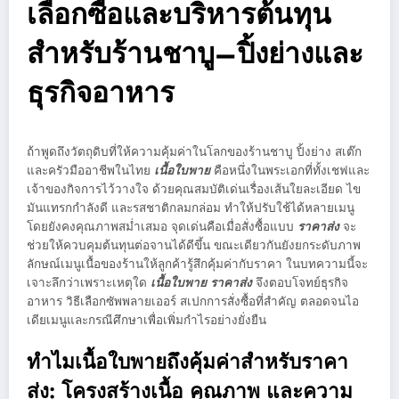
เลือกซื้อและบริหารต้นทุน
สำหรับร้านชาบู–ปิ้งย่างและ
ธุรกิจอาหาร
ถ้าพูดถึงวัตถุดิบที่ให้ความคุ้มค่าในโลกของร้านชาบู ปิ้งย่าง สเต๊ก
และครัวมืออาชีพในไทย
เนื้อใบพาย
คือหนึ่งในพระเอกที่ทั้งเชฟและ
เจ้าของกิจการไว้วางใจ ด้วยคุณสมบัติเด่นเรื่องเส้นใยละเอียด ไข
มันแทรกกำลังดี และรสชาติกลมกล่อม ทำให้ปรับใช้ได้หลายเมนู
โดยยังคงคุณภาพสม่ำเสมอ จุดเด่นคือเมื่อสั่งซื้อแบบ
ราคาส่ง
จะ
ช่วยให้ควบคุมต้นทุนต่อจานได้ดีขึ้น ขณะเดียวกันยังยกระดับภาพ
ลักษณ์เมนูเนื้อของร้านให้ลูกค้ารู้สึกคุ้มค่ากับราคา ในบทความนี้จะ
เจาะลึกว่าเพราะเหตุใด
เนื้อใบพาย ราคาส่ง
จึงตอบโจทย์ธุรกิจ
อาหาร วิธีเลือกซัพพลายเออร์ สเปกการสั่งซื้อที่สำคัญ ตลอดจนไอ
เดียเมนูและกรณีศึกษาเพื่อเพิ่มกำไรอย่างยั่งยืน
ทำไมเนื้อใบพายถึงคุ้มค่าสำหรับราคา
ส่ง: โครงสร้างเนื้อ คุณภาพ และความ