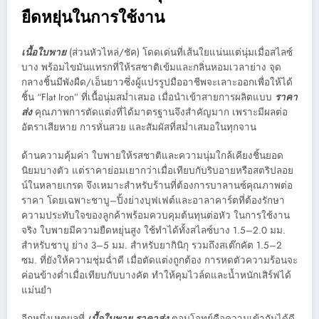
ยืดหยุ่นในการใช้งาน
เนื้อใบพาย
(ส่วนหัวไหล่/ชัค) โดดเด่นที่เส้นใยแน่นแต่นุ่มเมื่อสไลซ์
บาง พร้อมไขมันแทรกที่ให้รสชาติเข้มและกลิ่นหอมเวลาย่าง จุด
กลางชิ้นมีพังผืด/เอ็นยาวซึ่งผู้แปรรูปมืออาชีพจะเลาะออกเพื่อให้ได้
ชิ้น “Flat Iron” ที่เนื้อนุ่มสม่ำเสมอ เมื่อนำเข้าสายการผลิตแบบ
ราคา
ส่ง
คุณภาพการตัดแต่งที่ได้มาตรฐานจึงสำคัญมาก เพราะมีผลต่อ
อัตราเสียหาย การหั่นสวย และสัมผัสที่สม่ำเสมอในทุกจาน
ด้านความคุ้มค่า ใบพายให้รสชาติและความนุ่มใกล้เคียงชิ้นยอด
นิยมบางตัว แต่ราคาย่อมเยากว่าเมื่อเทียบกับริบอายหรือสตริปลอย
น์ในหลายเกรด จึงเหมาะสำหรับร้านที่ต้องการบาลานซ์คุณภาพต่อ
ราคา โดยเฉพาะชาบู–ปิ้งย่างบุฟเฟต์และอาลาคาร์ตที่ต้องรักษา
ความประทับใจของลูกค้าพร้อมควบคุมต้นทุนต่อหัว ในการใช้งาน
จริง ใบพายมีความยืดหยุ่นสูง ใช้ทำได้ทั้งสไลซ์บาง 1.5–2.0 มม.
สำหรับชาบู ย่าง 3–5 มม. สำหรับยากินิกุ รวมถึงสเต๊กคัต 1.5–2
ซม. ที่ยังให้ความชุ่มฉ่ำดี เมื่อตัดแต่งถูกต้อง การหดตัวความร้อนจะ
ค่อนข้างต่ำเมื่อเทียบกับบางคัต ทำให้คุมไวล์ดและน้ำหนักเสิร์ฟได้
แม่นยำ
อีกหนึ่งเหตุผลที่
เนื้อใบพาย ราคาส่ง
ตอบโจทย์คือความเข้ากันได้ดี