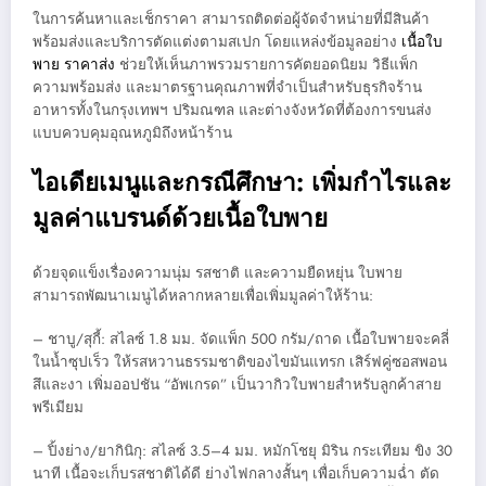
ในการค้นหาและเช็กราคา สามารถติดต่อผู้จัดจำหน่ายที่มีสินค้า
พร้อมส่งและบริการตัดแต่งตามสเปก โดยแหล่งข้อมูลอย่าง
เนื้อใบ
พาย ราคาส่ง
ช่วยให้เห็นภาพรวมรายการคัตยอดนิยม วิธีแพ็ก
ความพร้อมส่ง และมาตรฐานคุณภาพที่จำเป็นสำหรับธุรกิจร้าน
อาหารทั้งในกรุงเทพฯ ปริมณฑล และต่างจังหวัดที่ต้องการขนส่ง
แบบควบคุมอุณหภูมิถึงหน้าร้าน
ไอเดียเมนูและกรณีศึกษา: เพิ่มกำไรและ
มูลค่าแบรนด์ด้วยเนื้อใบพาย
ด้วยจุดแข็งเรื่องความนุ่ม รสชาติ และความยืดหยุ่น ใบพาย
สามารถพัฒนาเมนูได้หลากหลายเพื่อเพิ่มมูลค่าให้ร้าน:
– ชาบู/สุกี้: สไลซ์ 1.8 มม. จัดแพ็ก 500 กรัม/ถาด เนื้อใบพายจะคลี่
ในน้ำซุปเร็ว ให้รสหวานธรรมชาติของไขมันแทรก เสิร์ฟคู่ซอสพอน
สึและงา เพิ่มออปชัน “อัพเกรด” เป็นวากิวใบพายสำหรับลูกค้าสาย
พรีเมียม
– ปิ้งย่าง/ยากินิกุ: สไลซ์ 3.5–4 มม. หมักโชยุ มิริน กระเทียม ขิง 30
นาที เนื้อจะเก็บรสชาติได้ดี ย่างไฟกลางสั้นๆ เพื่อเก็บความฉ่ำ ตัด