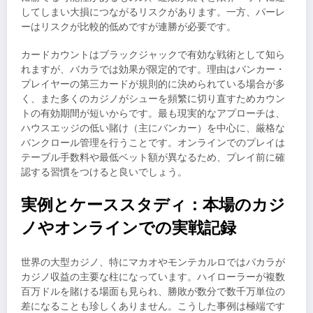
してしまい大損につながるリスクがあります。一方、パーレ
ーはリスクが比較的低めですが連勝が必要です。
カードカウントはブラックジャックで有効な戦術として知ら
れますが、バカラでは効果が限定的です。理由はバンカー・
プレイヤーの第三カードが規則的に決められている場合が多
く、また多くのカジノがシューを頻繁に切り直すためカウン
トの有効期間が短いからです。最も現実的なアプローチは、
ハウスエッジの低い賭け（主にバンカー）を中心に、厳格な
バンクロール管理を行うことです。オンラインでのプレイは
テーブル手数料や最低ベット額が異なるため、プレイ前に確
認する習慣をつけると良いでしょう。
実例とケーススタディ：本場のカジ
ノやオンラインでの実戦記録
世界の大型カジノ、特にマカオやモンテカルロではバカラが
カジノ収益の主要な柱になっています。ハイローラーが複数
百万ドルを賭ける場面も見られ、勝敗が数分で数千万単位の
差になることも珍しくありません。こうした事例は極端です