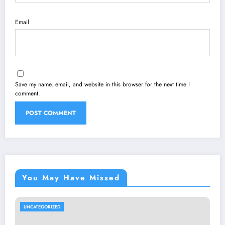
Email
Save my name, email, and website in this browser for the next time I
comment.
You May Have Missed
UNCATEGORIZED