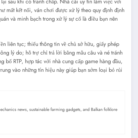
lại sau khi có tranh chấp. Nhà cái uy tín làm việc với
hư mất kết nối, ván chơi được xử lý theo quy định định
quán và minh bạch trong xử lý sự cố là điều bạn nên
n liên tục; thiếu thông tin về chủ sở hữu, giấy phép
ông lý do; hỗ trợ chỉ trả lời bằng mẫu câu và né tránh
ng bố RTP, hợp tác với nhà cung cấp game hàng đầu,
 trung vào những tín hiệu này giúp bạn sớm loại bỏ rủi
mechanics news, sustainable farming gadgets, and Balkan folklore