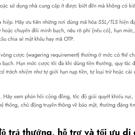
oặc sử dụng nhà cung cấp ít được biết đến mà không có kiểm
hỏa hiệp. Hãy ưu tiên những nơi dùng mã hóa
SSL/TLS
hiện đạ
hoặc chuyển đổi minh bạch, nêu rõ phí (nếu có), hạn mức, 
cầu chia sẻ mật khẩu hay mã OTP.
u vòng cược (wagering requirement) thường ở mức có thể ch
ạch. Hạn mức cược tối đa khi dùng tiền thưởng, quy tắc đặt
có trách nhiệm
như tự giới hạn nạp tiền, tự loại trừ hoặc cài 
. Hãy xem phản hồi cộng đồng, tốc độ giải quyết khiếu nại,
 hệ thống, chủ động truyền thông về bảo mật, thường đáng t
ộ trả thưởng, hỗ trợ và tối ưu di