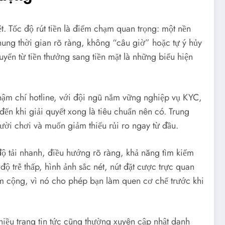
iệt. Tốc độ rút tiền là điểm chạm quan trọng: một nền
khung thời gian rõ ràng, không “câu giờ” hoặc tự ý hủy
yển từ tiền thưởng sang tiền mặt là những biểu hiện
thậm chí hotline, với đội ngũ nắm vững nghiệp vụ KYC,
đến khi giải quyết xong là tiêu chuẩn nên có. Trung
ười chơi và muốn giảm thiểu rủi ro ngay từ đầu.
 độ tải nhanh, điều hướng rõ ràng, khả năng tìm kiếm
ộ trễ thấp, hình ảnh sắc nét, nút đặt cược trực quan
ểm cộng, vì nó cho phép bạn làm quen cơ chế trước khi
hiều trang tin tức cũng thường xuyên cập nhật danh