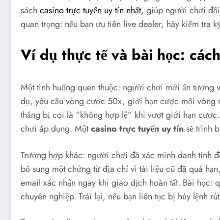
sách
casino trực tuyến uy tín nhất
, giúp người chơi đối
quan trọng: nếu bạn ưu tiên live dealer, hãy kiểm tr
Ví dụ thực tế và bài học: cách
Một tình huống quen thuộc: người chơi mới ấn tượng v
dụ, yêu cầu vòng cược 50x, giới hạn cược mỗi vòng nh
thắng bị coi là “không hợp lệ” khi vượt giới hạn cược
chơi áp dụng. Một
casino trực tuyến uy tín
sẽ trình 
Trường hợp khác: người chơi đã xác minh danh tính đ
bổ sung một chứng từ địa chỉ vì tài liệu cũ đã quá hạn
email xác nhận ngay khi giao dịch hoàn tất. Bài học: q
chuyên nghiệp. Trái lại, nếu bạn liên tục bị hủy lệnh r