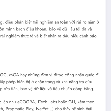
 điều phân biệt trải nghiệm an toàn với rủi ro nằm ở
òn minh bạch điều khoản, bảo vệ dữ liệu tối đa và
rải nghiệm thực tế và biết nhận ra dấu hiệu cảnh báo
UKGC, MGA hay những đơn vị được công nhận quốc tế
ấy phép hiển thị ở chân trang và khả năng tra cứu
 rửa tiền, bảo vệ dữ liệu và tiêu chuẩn công bằng.
c lập như eCOGRA, iTech Labs hoặc GLI, kèm theo
h, Pragmatic Play, NetEnt…) cho thấy hệ sinh thái