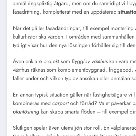
anmälningspliktig åtgärd, men om du samtidigt vill bygg
fasadritning, kompletterat med en uppdaterad
situati
När det gäller fasadändringar, till exempel montering
kulturhistoriska värden. I områden med sammanhållen b
tydligt visar hur den nya lösningen förhåller sig till d
Även enklare projekt som
Bygglov växthus
kan vara mer
växthus räknas som komplementbyggnad, friggebod, Attef
faller under och vilken typ av ansökan eller anmälan s
En annan typisk situation gäller när fastighetsägare vil
kombineras med
carport
och förråd? Valet påverkar b
planlösning
kan skapa smarta flöden – till exempel dir
Slutligen spelar även utemiljön stor roll. En välplaner