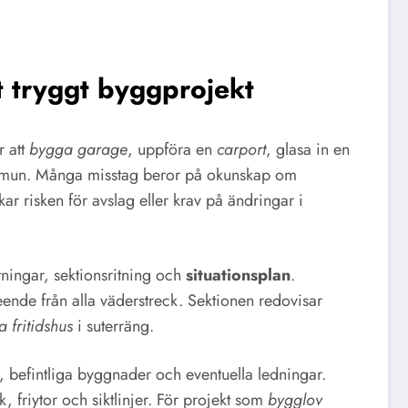
t tryggt byggprojekt
r att
bygga garage
, uppföra en
carport
, glasa in en
 kommun. Många misstag beror på okunskap om
ar risken för avslag eller krav på ändringar i
itningar, sektionsritning och
situationsplan
.
nde från alla väderstreck. Sektionen redovisar
 fritidshus
i suterräng.
, befintliga byggnader och eventuella ledningar.
 friytor och siktlinjer. För projekt som
bygglov