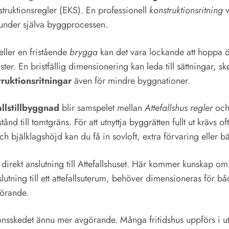
struktionsregler (EKS). En professionell
konstruktionsritning
v
 under själva byggprocessen.
eller en fristående
brygga
kan det vara lockande att hoppa ö
ter. En bristfällig dimensionering kan leda till sättningar, ske
ruktionsritningar
även för mindre byggnationer.
allstillbyggnad
blir samspelet mellan
Attefallshus regler
och 
 till tomtgräns. För att utnyttja byggrätten fullt ut krävs o
 bjälklagshöjd kan du få in sovloft, extra förvaring eller bä
i direkt anslutning till Attefallshuset. Här kommer kunskap o
lutning till ett attefallsuterum, behöver dimensioneras för b
görande.
onsskedet ännu mer avgörande. Många fritidshus uppförs i uts