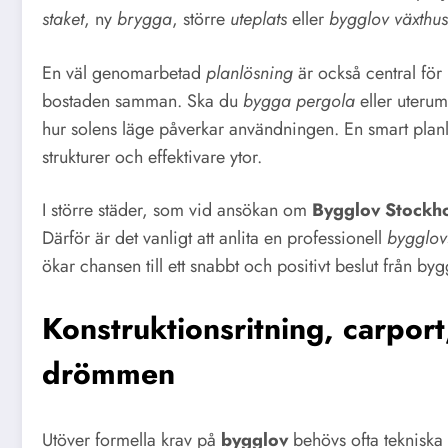
staket
, ny
brygga
, större
uteplats
eller
bygglov växthus
En väl genomarbetad
planlösning
är också central för
bostaden samman. Ska du
bygga pergola
eller uterum
hur solens läge påverkar användningen. En smart planl
strukturer och effektivare ytor.
I större städer, som vid ansökan om
Bygglov Stockh
Därför är det vanligt att anlita en professionell
bygglovs
ökar chansen till ett snabbt och positivt beslut från 
Konstruktionsritning, carpor
drömmen
Utöver formella krav på
bygglov
behövs ofta tekniska