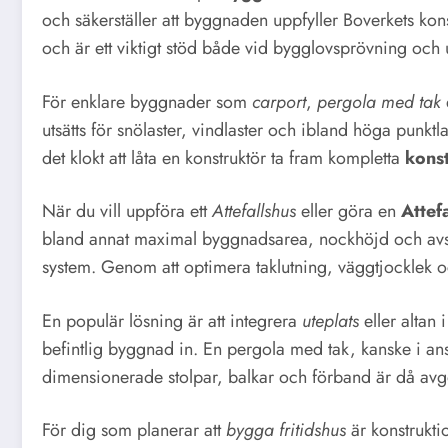
och säkerställer att byggnaden uppfyller Boverkets kon
och är ett viktigt stöd både vid bygglovsprövning och
För enklare byggnader som
carport
,
pergola med tak
utsätts för snölaster, vindlaster och ibland höga punktlas
det klokt att låta en konstruktör ta fram kompletta
konst
När du vill uppföra ett
Attefallshus
eller göra en
Attef
bland annat maximal byggnadsarea, nockhöjd och avstånd
system. Genom att optimera taklutning, väggtjocklek och
En populär lösning är att integrera
uteplats
eller altan 
befintlig byggnad in. En pergola med tak, kanske i ans
dimensionerade stolpar, balkar och förband är då av
För dig som planerar att
bygga fritidshus
är konstrukti