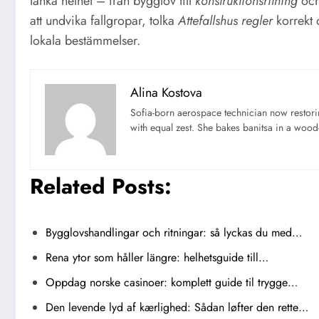
tänka helhet – från bygglov till
konstruktionsritning
och 
att undvika fallgropar, tolka
Attefallshus regler
korrekt 
lokala bestämmelser.
Alina Kostova
Sofia-born aerospace technician now restori
with equal zest. She bakes banitsa in a wood-f
Related Posts:
Bygglovshandlingar och ritningar: så lyckas du med…
Rena ytor som håller längre: helhetsguide till…
Oppdag norske casinoer: komplett guide til trygge…
Den levende lyd af kærlighed: Sådan løfter den rette…