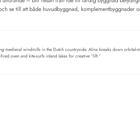
utförande – blir resan från idé till färdig byggnad betydligt
och se till att både huvudbyggnad, komplementbyggnader o
ng medieval windmills in the Dutch countryside. Alina breaks down orbital-
ired oven and kite-surfs inland lakes for creative “lift.”