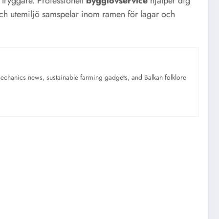
 tryggare. Professionell
bygglovservice
hjälper dig
ch utemiljö samspelar inom ramen för lagar och
mechanics news, sustainable farming gadgets, and Balkan folklore