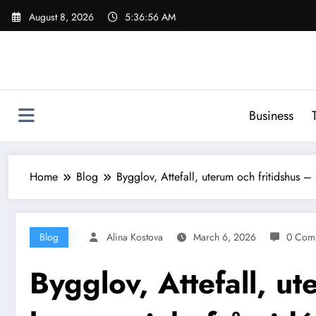
Skip
August 8, 2026
5:36:57 AM
to
content
Business
Home
Blog
Bygglov, Attefall, uterum och fritidshus – 
Blog
Alina Kostova
March 6, 2026
0 Com
Bygglov, Attefall, ut