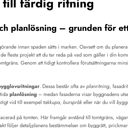
ill färdig ritning
ch planlösning – grunden för et
görande innan spaden sätts i marken. Oavsett om du planera
 de flesta projekt att du tar reda på vad som gäller i din
omtgräns. Genom att tidigt kontrollera förutsättningarna minsk
bygglovsritningar
. Dessa består ofta av
planritning
, fasadr
mtida
planlösning
– medan fasaderna visar byggnadens utsee
ktigt vid till exempel
takkupa
,
burspråk
eller när du vill
bygga
acerad på tomten. Här framgår avstånd till tomtgräns, vägar
ekt följer detaljplanens bestämmelser om byggrätt, prickmark,