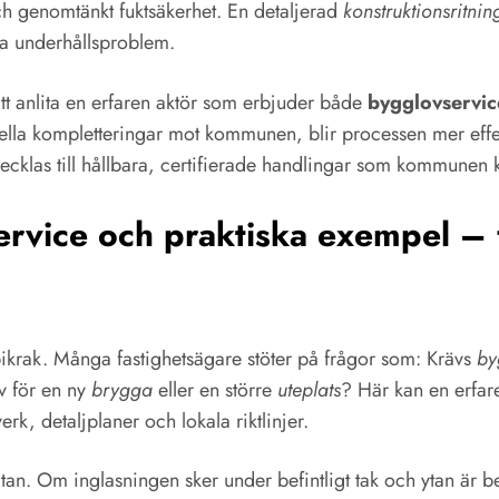
och genomtänkt fuktsäkerhet. En detaljerad
konstruktionsritnin
da underhållsproblem.
att anlita en erfaren aktör som erbjuder både
bygglovservic
tuella kompletteringar mot kommunen, blir processen mer effek
utvecklas till hållbara, certifierade handlingar som kommune
vice och praktiska exempel – fr
 spikrak. Många fastighetsägare stöter på frågor som: Krävs
by
v för en ny
brygga
eller en större
uteplats
? Här kan en erfa
rk, detaljplaner och lokala riktlinjer.
 altan. Om inglasningen sker under befintligt tak och ytan är