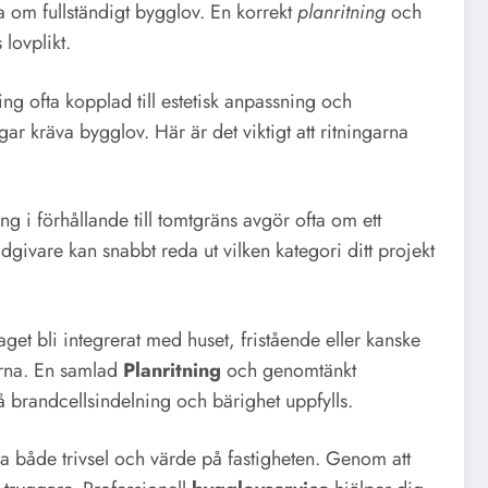
ga om fullständigt bygglov. En korrekt
planritning
och
lovplikt.
 ofta kopplad till estetisk anpassning och
 kräva bygglov. Här är det viktigt att ritningarna
g i förhållande till tomtgräns avgör ofta om ett
givare kan snabbt reda ut vilken kategori ditt projekt
raget bli integrerat med huset, fristående eller kanske
arna. En samlad
Planritning
och genomtänkt
å brandcellsindelning och bärighet uppfylls.
ja både trivsel och värde på fastigheten. Genom att