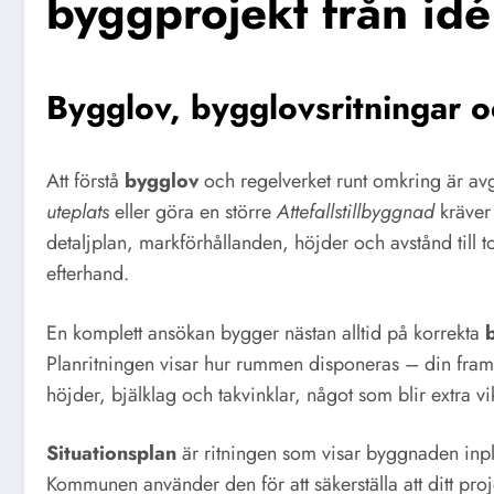
byggprojekt från idé t
Bygglov, bygglovsritningar o
Att förstå
bygglov
och regelverket runt omkring är av
uteplats
eller göra en större
Attefallstillbyggnad
kräver
detaljplan, markförhållanden, höjder och avstånd till t
efterhand.
En komplett ansökan bygger nästan alltid på korrekta
Planritningen visar hur rummen disponeras – din fra
höjder, bjälklag och takvinklar, något som blir extra vi
Situationsplan
är ritningen som visar byggnaden inpl
Kommunen använder den för att säkerställa att ditt proj