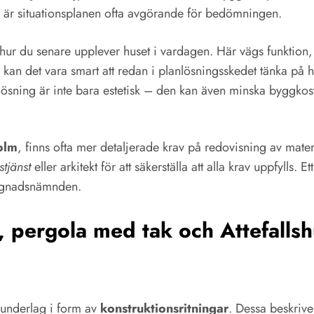
är situationsplanen ofta avgörande för bedömningen.
 hur du senare upplever huset i vardagen. Här vägs funktion
 kan det vara smart att redan i planlösningsskedet tänka på 
ösning är inte bara estetisk – den kan även minska byggkost
olm
, finns ofta mer detaljerade krav på redovisning av mater
tjänst
eller arkitekt för att säkerställa att alla krav uppfylls
byggnadsnämnden.
t, pergola med tak och Attefall
 underlag i form av
konstruktionsritningar
. Dessa beskriv