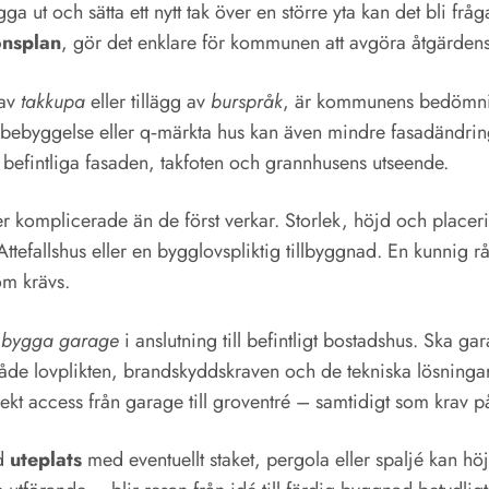
a ut och sätta ett nytt tak över en större yta kan det bli frå
onsplan
, gör det enklare för kommunen att avgöra åtgärdens 
 av
takkupa
eller tillägg av
burspråk
, är kommunens bedömning
ebyggelse eller q‑märkta hus kan även mindre fasadändringar
en befintliga fasaden, takfoten och grannhusens utseende.
 komplicerade än de först verkar. Storlek, höjd och placerin
allshus eller en bygglovspliktig tillbyggnad. En kunnig råd
om krävs.
l
bygga garage
i anslutning till befintligt bostadshus. Ska ga
åde lovplikten, brandskyddskraven och de tekniska lösning
ekt access från garage till groventré – samtidigt som krav p
ad
uteplats
med eventuellt staket, pergola eller spaljé kan hö