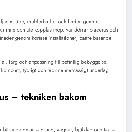
, ljusinsläpp, möblerbarhet och flöden genom
hur inne och ute kopplas ihop, var dörrar placeras och
nader genom kortare installationer, bättre bärande
ial, färg och anpassning till befintlig bebyggelse.
. Ett komplett, tydligt och fackmannamässigt underlag
shus – tekniken bakom
er bärande delar – grund, väggar, bjälklag och tak –