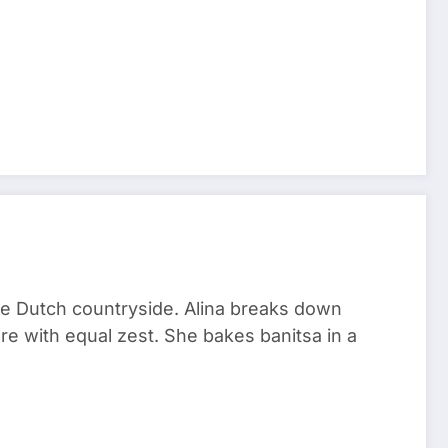
he Dutch countryside. Alina breaks down
re with equal zest. She bakes banitsa in a