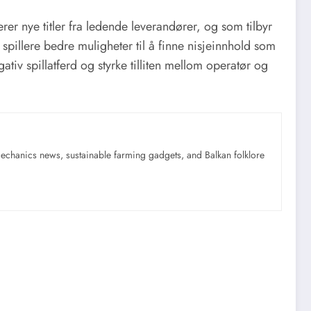
erer nye titler fra ledende leverandører, og som tilbyr
spillere bedre muligheter til å finne nisjeinnhold som
ativ spillatferd og styrke tilliten mellom operatør og
mechanics news, sustainable farming gadgets, and Balkan folklore