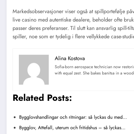
Markedsobservasjoner viser også at spillportefølje påvir
live casino med autentiske dealere, beholder ofte bru
passer deres preferanser. Til slutt kan ansvarlig spill
spiller, noe som er tydelig i flere vellykkede case-studi
Alina Kostova
Sofia-born aerospace technician now restori
with equal zest. She bakes banitsa in a wood-f
Related Posts:
Bygglovshandlingar och ritningar: så lyckas du med…
Bygglov, Attefall, uterum och fritidshus – så lyckas…