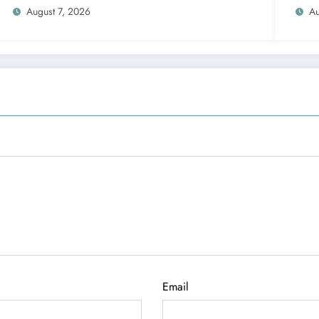
August 7, 2026
Au
Email