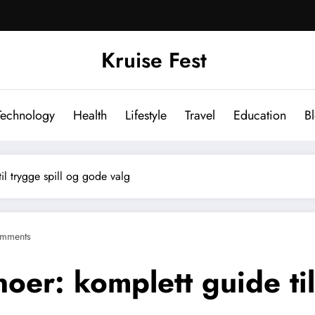
Kruise Fest
Technology
Health
Lifestyle
Travel
Education
B
l trygge spill og gode valg
mments
er: komplett guide til 