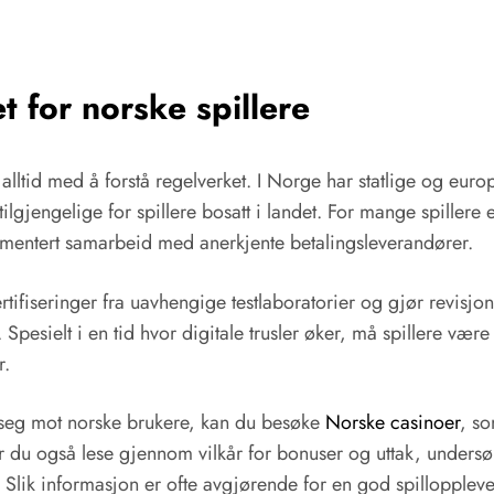
t for norske spillere
 alltid med å forstå regelverket. I Norge har statlige og eur
gjengelige for spillere bosatt i landet. For mange spillere er
kumentert samarbeid med anerkjente betalingsleverandører.
ertifiseringer fra uavhengige testlaboratorier og gjør revisjo
 Spesielt i en tid hvor digitale trusler øker, må spillere være
r.
r seg mot norske brukere, kan du besøke
Norske casinoer
, so
 du også lese gjennom vilkår for bonuser og uttak, undersøke
. Slik informasjon er ofte avgjørende for en god spilloppleve