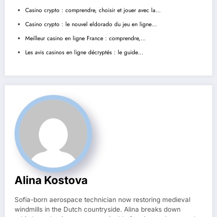
Casino crypto : comprendre, choisir et jouer avec la…
Casino crypto : le nouvel eldorado du jeu en ligne…
Meilleur casino en ligne France : comprendre,…
Les avis casinos en ligne décryptés : le guide…
Alina Kostova
Sofia-born aerospace technician now restoring medieval
windmills in the Dutch countryside. Alina breaks down