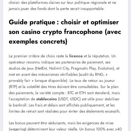
choisir des plateformes claires sur leur politique régionale et ne
jamais jouer des fonds dont la perte serait insupportable.
Guide pratique : choisir et optimiser
son casino crypto francophone (avec
exemples concrets)
Le premier critère de choix reste la
licence
et la réputation. Un
opérateur reconnu indique ses partenaires de paiement, ses
studios de jeux (NetEnt, Nolimit City, Pragmatic Play, Evolution), et
met en avant des mécanismes vérifiables (audit du RNG, «
provably fair » lorsque disponible). Le taux de retour au joueur
(RTP) et la
volatilité
des titres doivent être consultables. Sur le plan
des paiements, la variété compte : BTC et ETH sont standard, mais
l’acceptation de
stablecoins
(USDT, USDC) est utile pour stabiliser
la bankroll. Les frais et délais sont affichés publiquement, et les
limites de retrait sont réalistes pour éviter des étalements excessifs.
Les bonus peuvent être séduisants, mais les exigences de mise
(
wagering
) déterminent leur valeur réelle. Un bonus 100% avec x40