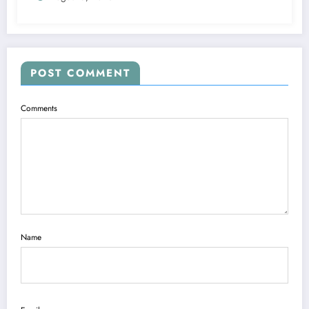
POST COMMENT
Comments
Name