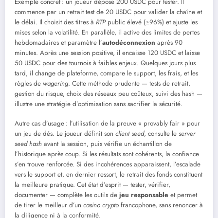
Exemple concret : un joueur dépose 200 USDC pour tester. Il
commence par un retrait test de 20 USDC pour valider la chaîne et
le délai. Il choisit des titres à
RTP
public élevé (≥96%) et ajuste les
mises selon la volatilité. En parallèle, il active des limites de pertes
hebdomadaires et paramètre l’
autodéconnexion
après 90
minutes. Après une session positive, il encaisse 120 USDC et laisse
50 USDC pour des tournois à faibles enjeux. Quelques jours plus
tard, il change de plateforme, compare le support, les frais, et les
règles de
wagering
. Cette méthode prudente — tests de retrait,
gestion du risque, choix des réseaux peu coûteux, suivi des hash —
illustre une stratégie d’optimisation sans sacrifier la sécurité.
Autre cas d’usage : l’utilisation de la preuve « provably fair » pour
un jeu de dés. Le joueur définit son
client seed
, consulte le
server
seed hash
avant la session, puis vérifie un échantillon de
l’historique après coup. Si les résultats sont cohérents, la confiance
s’en trouve renforcée. Si des incohérences apparaissent, l’escalade
vers le support et, en dernier ressort, le retrait des fonds constituent
la meilleure pratique. Cet état d’esprit — tester, vérifier,
documenter — complète les outils de
jeu responsable
et permet
de tirer le meilleur d’un
casino crypto
francophone, sans renoncer à
la diligence ni à la conformité.