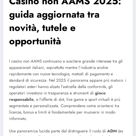
Casino non AAMS 2025:
guida aggiornata tra
novità, tutele e
opportunità
I
casino non AAMS
continuano a suscitare grande interesse tra gli
appassionati italiani, soprattutto mentre l’industria evolve
rapidamente con nuove tecnologie, metodi di pagamento e
standard di sicurezza. Nel 2025 il panorama appare più maturo: i
regolatori esteri hanno alzato l’asticella della conformità, gli
operatori investono in trasparenza e strumenti di
gioco
responsabile
, e l’offerta di slot, live game e sport virtuali è più
segmentata e personalizzata. Comprendere come orientarsi tra
licenze, bonus e limiti è fondamentale per muoversi in modo
informato.
Una panoramica lucida parte dal distinguere il ruolo di
ADM
(ex