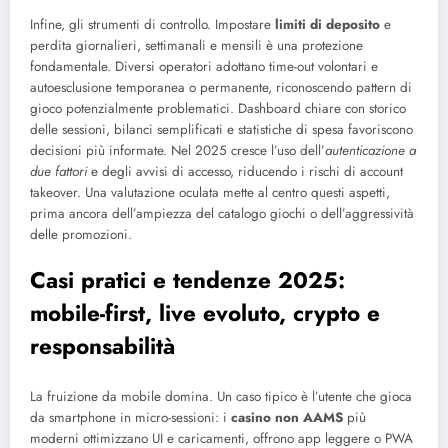
Infine, gli strumenti di controllo. Impostare
limiti di deposito
e
perdita giornalieri, settimanali e mensili è una protezione
fondamentale. Diversi operatori adottano time-out volontari e
autoesclusione temporanea o permanente, riconoscendo pattern di
gioco potenzialmente problematici. Dashboard chiare con storico
delle sessioni, bilanci semplificati e statistiche di spesa favoriscono
decisioni più informate. Nel 2025 cresce l’uso dell’
autenticazione a
due fattori
e degli avvisi di accesso, riducendo i rischi di account
takeover. Una valutazione oculata mette al centro questi aspetti,
prima ancora dell’ampiezza del catalogo giochi o dell’aggressività
delle promozioni.
Casi pratici e tendenze 2025:
mobile-first, live evoluto, crypto e
responsabilità
La fruizione da mobile domina. Un caso tipico è l’utente che gioca
da smartphone in micro-sessioni: i
casino non AAMS
più
moderni ottimizzano UI e caricamenti, offrono app leggere o PWA