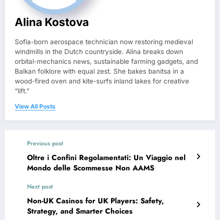
Alina Kostova
Sofia-born aerospace technician now restoring medieval
windmills in the Dutch countryside. Alina breaks down
orbital-mechanics news, sustainable farming gadgets, and
Balkan folklore with equal zest. She bakes banitsa in a
wood-fired oven and kite-surfs inland lakes for creative
“lift.”
View All Posts
Previous post
Oltre i Confini Regolamentati: Un Viaggio nel
Mondo delle Scommesse Non AAMS
Next post
Non-UK Casinos for UK Players: Safety,
Strategy, and Smarter Choices