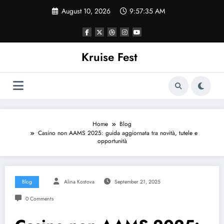
Skip
August 10, 2026
9:57:35 AM
to
content
Kruise Fest
Home
Blog
Casino non AAMS 2025: guida aggiornata tra novità, tutele e
opportunità
Blog
Alina Kostova
September 21, 2025
0 Comments