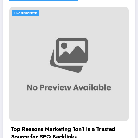
UNCATEGORIZED
Top Reasons Marketing 1on1 Is a Trusted
Source for SEO Backlinks