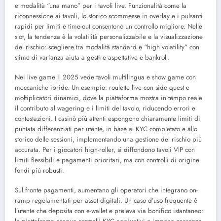
e modalità “una mano” per i tavoli live. Funzionalità come la
riconnessione ai tavoli, lo storico scommesse in overlay e i pulsanti
rapidi per limiti e time-out consentono un controllo migliore. Nelle
slot, la tendenza è la volatilità personalizzabile e la visualizzazione
del rischio: scegliere tra modalità standard e “high volatility” con
stime di varianza aiuta a gestire aspettative e bankroll.
Nei live game il 2025 vede tavoli multilingua e show game con
meccaniche ibride. Un esempio: roulette live con side quest e
moltiplicatori dinamici, dove la piattaforma mostra in tempo reale
il contributo al wagering e i limiti del tavolo, riducendo errori e
contestazioni. I casinò più attenti espongono chiaramente limiti di
puntata differenziati per utente, in base al KYC completato e allo
storico delle sessioni, implementando una gestione del rischio più
accurata. Per i giocatori high-roller, si diffondono tavoli VIP con
limiti flessibili e pagamenti prioritari, ma con controlli di origine
fondi più robusti.
Sul fronte pagamenti, aumentano gli operatori che integrano on-
ramp regolamentati per asset digitali. Un caso d’uso frequente è
l’utente che deposita con e-wallet e preleva via bonifico istantaneo: