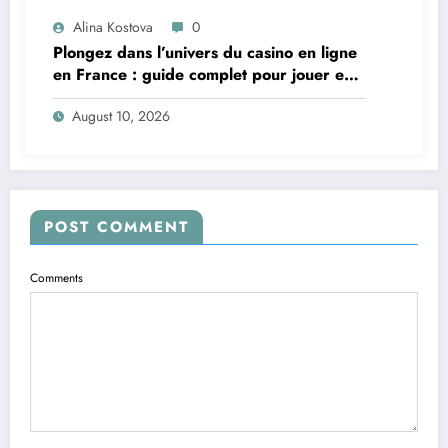
Alina Kostova
0
Plongez dans l’univers du casino en ligne
en France : guide complet pour jouer en
toute sécurité
August 10, 2026
POST COMMENT
Comments