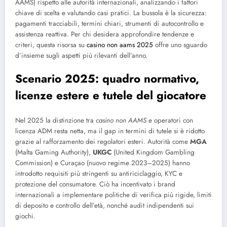
AAMS) rispetto alle autorità internazionali, analizzando i fattori
chiave di scelta e valutando casi pratici. La bussola è la sicurezza:
pagamenti tracciabili, termini chiari, strumenti di autocontrollo e
assistenza reattiva. Per chi desidera approfondire tendenze e
criteri, questa risorsa su
casino non aams 2025
offre uno sguardo
d’insieme sugli aspetti più rilevanti dell’anno.
Scenario 2025: quadro normativo,
licenze estere e tutele del giocatore
Nel 2025 la distinzione tra
casino non AAMS
e operatori con
licenza ADM resta netta, ma il gap in termini di tutele si è ridotto
grazie al rafforzamento dei regolatori esteri. Autorità come
MGA
(Malta Gaming Authority),
UKGC
(United Kingdom Gambling
Commission) e Curaçao (nuovo regime 2023–2025) hanno
introdotto requisiti più stringenti su antiriciclaggio, KYC e
protezione del consumatore. Ciò ha incentivato i brand
internazionali a implementare politiche di verifica più rigide, limiti
di deposito e controllo dell’età, nonché audit indipendenti sui
giochi.