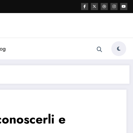
log
conoscerli e