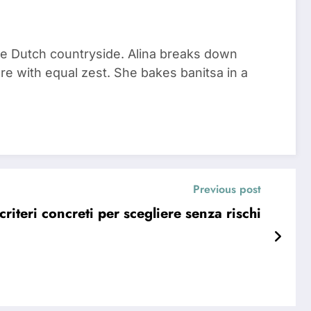
he Dutch countryside. Alina breaks down
re with equal zest. She bakes banitsa in a
Previous post
iteri concreti per scegliere senza rischi