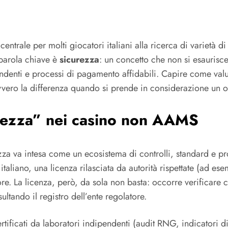
ntrale per molti giocatori italiani alla ricerca di varietà d
 parola chiave è
sicurezza
: un concetto che non si esaurisc
endenti e processi di pagamento affidabili. Capire come valu
vvero la differenza quando si prende in considerazione un o
urezza” nei casino non AAMS
ezza va intesa come un ecosistema di controlli, standard e pro
italiano, una licenza rilasciata da autorità rispettate (ad e
ore. La licenza, però, da sola non basta: occorre verificare
ultando il registro dell’ente regolatore.
certificati da laboratori indipendenti (audit RNG, indicatori d