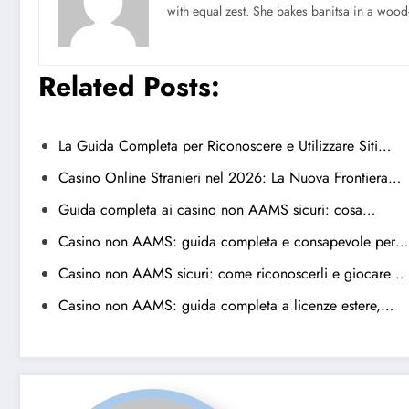
with equal zest. She bakes banitsa in a wood-f
Related Posts:
La Guida Completa per Riconoscere e Utilizzare Siti…
Casino Online Stranieri nel 2026: La Nuova Frontiera…
Guida completa ai casino non AAMS sicuri: cosa…
Casino non AAMS: guida completa e consapevole per…
Casino non AAMS sicuri: come riconoscerli e giocare…
Casino non AAMS: guida completa a licenze estere,…