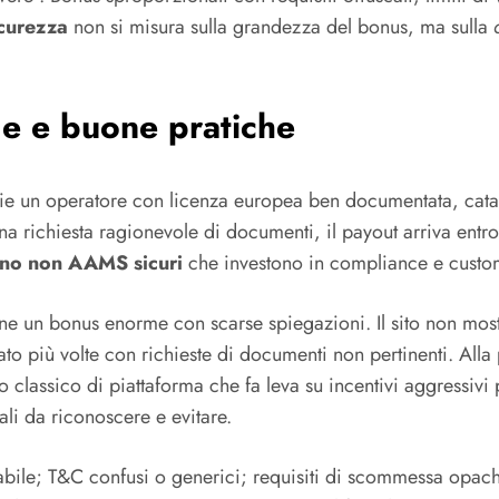
icurezza
non si misura sulla grandezza del bonus, ma sulla
me e buone pratiche
ie un operatore con licenza europea ben documentata, catal
na richiesta ragionevole di documenti, il payout arriva entro
ino non AAMS sicuri
che investono in compliance e custom
un bonus enorme con scarse spiegazioni. Il sito non mostra
to più volte con richieste di documenti non pertinenti. All
o classico di piattaforma che fa leva su incentivi aggressivi 
li da riconoscere e evitare.
cabile; T&C confusi o generici; requisiti di scommessa opachi;