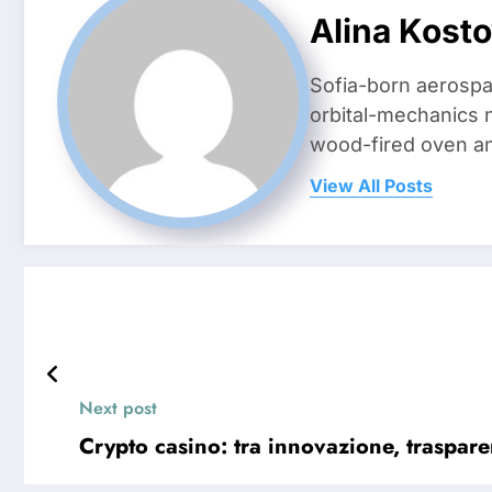
Alina Kost
Sofia-born aerospa
orbital-mechanics n
wood-fired oven and 
View All Posts
Next post
Crypto casino: tra innovazione, traspar