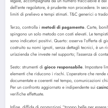
legale, accompagnata da un numero tracciabile e dal n
dell’ente regolatore, è prudente non procedere. In se
limiti di prelievo e tempi stimati. T&C generici o tr
Terzo, controlla i
metodi di pagamento
. Carte, boni
spingono un solo metodo con costi elevati. Le tempisti
sono indicatori positivi. Quarto: osserva l’offerta di g
costruito su nomi ignoti, senza dettagli tecnici, è un r
un’azienda che investe nel supporto; l’assenza di conta
Sesto: strumenti di
gioco responsabile
. Impostare li
elementi che riducono i rischi. L’operatore che rende 
documentate e coerenti nel tempo, comunicazioni chiar
Per un confronto aggiornato e indipendente sui
casino
verifiche effettuate.
Infine, diffida di promozioni “troppo belle per essere 