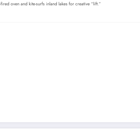
ired oven and kite-surfs inland lakes for creative “lift.”