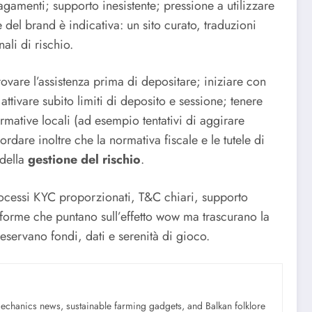
agamenti; supporto inesistente; pressione a utilizzare
del brand è indicativa: un sito curato, traduzioni
ali di rischio.
rovare l’assistenza prima di depositare; iniziare con
attivare subito limiti di deposito e sessione; tenere
mative locali (ad esempio tentativi di aggirare
rdare inoltre che la normativa fiscale e le tutele di
 della
gestione del rischio
.
processi KYC proporzionati, T&C chiari, supporto
forme che puntano sull’effetto wow ma trascurano la
eservano fondi, dati e serenità di gioco.
mechanics news, sustainable farming gadgets, and Balkan folklore