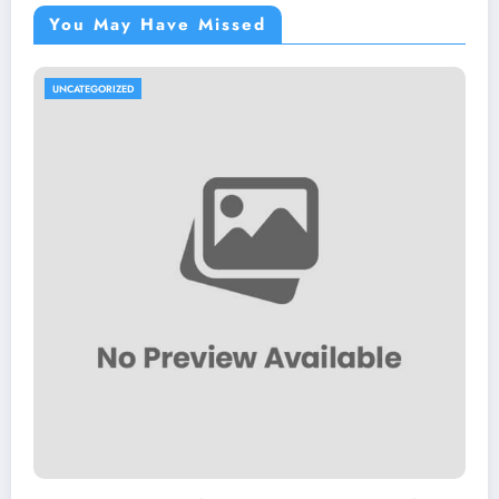
You May Have Missed
UNCATEGORIZED