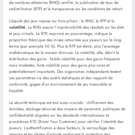
de nombres aléatoires (RNG) certifié, la publication de taux de
redistribution (RTP) et la transparence sur les conditions de retrait.
L’équité des jeux repose sur trois piliers : le
RNG
, le
RTP
et la
volatilité
. Le RNG assure l’imprévisibilité des résultats sur les slots
et jeux virtuels. Le RTP, exprimé en pourcentage, indique la
proportion théorique des mises retournée aux joueurs sur le long
terme (par exemple 96 %). Plus le RTP est élevé, plus l’avantage
mathématique de la maison diminue. La volatilité, elle, décrit la
distribution des gains : faible volatilité pour des gains fréquents
mais modestes, forte volatilité pour des gains plus rares et
potentiellement importants. Des organismes indépendants testent
ces paramètres via des audits statistiques et des rapports de
conformité, gages d’un environnement de jeu mesurable et
traçable.
La sécurité technique est tout aussi cruciale : chiffrement des
données, stockage sécurisé des moyens de paiement, politiques de
confidentialité alignées sur les standards internationaux et
procédures KYC (Know Your Customer) pour vérifier l’identité des
joueurs. L’authentification à deux facteurs, le verrouillage des
sessions et les alertes d’activité renforcent la protection des