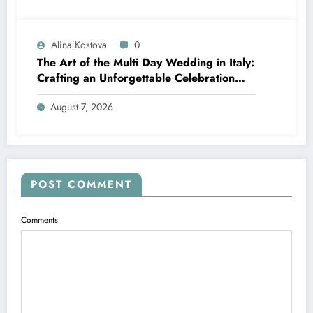
Alina Kostova
0
The Art of the Multi Day Wedding in Italy:
Crafting an Unforgettable Celebration
Over Several Days
August 7, 2026
POST COMMENT
Comments