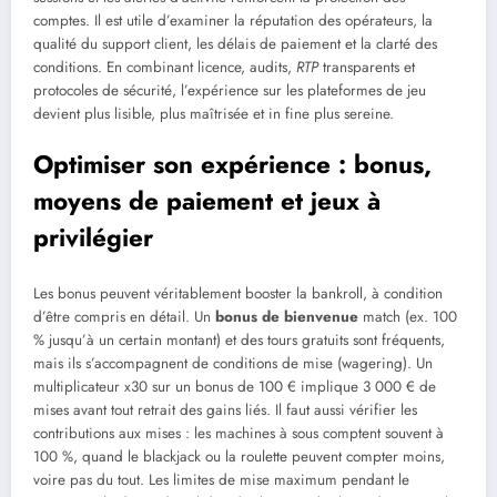
comptes. Il est utile d’examiner la réputation des opérateurs, la
qualité du support client, les délais de paiement et la clarté des
conditions. En combinant licence, audits,
RTP
transparents et
protocoles de sécurité, l’expérience sur les plateformes de jeu
devient plus lisible, plus maîtrisée et in fine plus sereine.
Optimiser son expérience : bonus,
moyens de paiement et jeux à
privilégier
Les bonus peuvent véritablement booster la bankroll, à condition
d’être compris en détail. Un
bonus de bienvenue
match (ex. 100
% jusqu’à un certain montant) et des tours gratuits sont fréquents,
mais ils s’accompagnent de conditions de mise (wagering). Un
multiplicateur x30 sur un bonus de 100 € implique 3 000 € de
mises avant tout retrait des gains liés. Il faut aussi vérifier les
contributions aux mises : les machines à sous comptent souvent à
100 %, quand le blackjack ou la roulette peuvent compter moins,
voire pas du tout. Les limites de mise maximum pendant le