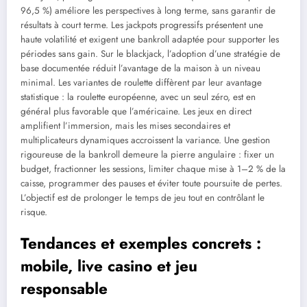
96,5 %) améliore les perspectives à long terme, sans garantir de
résultats à court terme. Les jackpots progressifs présentent une
haute volatilité et exigent une bankroll adaptée pour supporter les
périodes sans gain. Sur le blackjack, l’adoption d’une stratégie de
base documentée réduit l’avantage de la maison à un niveau
minimal. Les variantes de roulette diffèrent par leur avantage
statistique : la roulette européenne, avec un seul zéro, est en
général plus favorable que l’américaine. Les jeux en direct
amplifient l’immersion, mais les mises secondaires et
multiplicateurs dynamiques accroissent la variance. Une gestion
rigoureuse de la bankroll demeure la pierre angulaire : fixer un
budget, fractionner les sessions, limiter chaque mise à 1–2 % de la
caisse, programmer des pauses et éviter toute poursuite de pertes.
L’objectif est de prolonger le temps de jeu tout en contrôlant le
risque.
Tendances et exemples concrets :
mobile, live casino et jeu
responsable