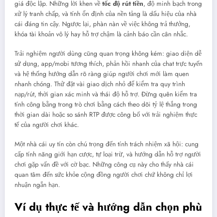
giá độc lập. Những lời khen về
tốc độ rút tiền
, độ minh bạch trong
xử lý tranh chấp, và tính ổn định của nền tảng là dấu hiệu của nhà
cái đáng tin cậy. Ngược lại, phàn nàn về việc không trả thưởng,
khóa tài khoản vô lý hay hỗ trợ chậm là cảnh báo cần cân nhắc.
Trải nghiệm người dùng cũng quan trọng không kém: giao diện dễ
sử dụng, app/mobi tương thích, phản hồi nhanh của chat trực tuyến
và hệ thống hướng dẫn rõ ràng giúp người chơi mới làm quen
nhanh chóng. Thử đặt vài giao dịch nhỏ để kiểm tra quy trình
nạp/rút, thời gian xác minh và thái độ hỗ trợ. Đừng quên kiểm tra
tính công bằng trong trò chơi bằng cách theo dõi tỷ lệ thắng trong
thời gian dài hoặc so sánh RTP được công bố với trải nghiệm thực
tế của người chơi khác.
Một nhà cái uy tín còn chú trọng đến tính trách nhiệm xã hội: cung
cấp tính năng giới hạn cược, tự loại trừ, và hướng dẫn hỗ trợ người
chơi gặp vấn đề với cờ bạc. Những công cụ này cho thấy nhà cái
quan tâm đến sức khỏe cộng đồng người chơi chứ không chỉ lợi
nhuận ngắn hạn.
Ví dụ thực tế và hướng dẫn chọn phù