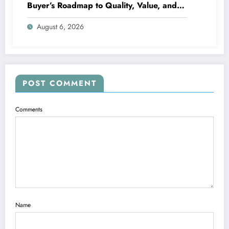
Buyer’s Roadmap to Quality, Value, and
Financing
August 6, 2026
POST COMMENT
Comments
Name