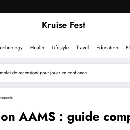
Kruise Fest
Technology
Health
Lifestyle
Travel
Education
B
plet de recensioni pour jouer en confiance
mments
 non AAMS
: guide com