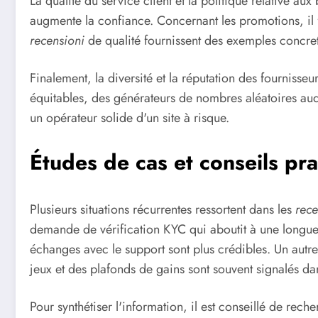
La qualité du service client et la politique relative 
augmente la confiance. Concernant les promotions, il f
recensioni
de qualité fournissent des exemples concrets
Finalement, la diversité et la réputation des fournisse
équitables, des générateurs de nombres aléatoires au
un opérateur solide d'un site à risque.
Études de cas et conseils pra
Plusieurs situations récurrentes ressortent dans les
rece
demande de vérification KYC qui aboutit à une longue at
échanges avec le support sont plus crédibles. Un autr
jeux et des plafonds de gains sont souvent signalés da
Pour synthétiser l'information, il est conseillé de rech