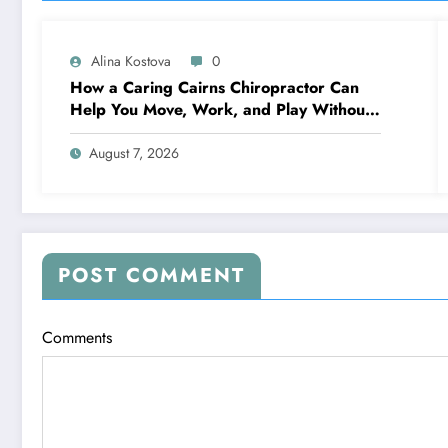
Alina Kostova
0
How a Caring Cairns Chiropractor Can
Help You Move, Work, and Play Without
Pain
August 7, 2026
POST COMMENT
Comments