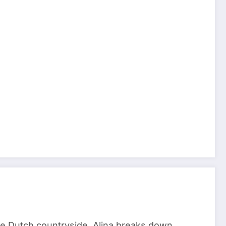
he Dutch countryside. Alina breaks down