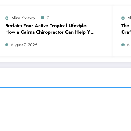
Alina Kostova
0
A
Reclaim Your Active Tropical Lifestyle:
The 
How a Cairns Chiropractor Can Help You
Craf
Move Pain-Free
Over
August 7, 2026
Au