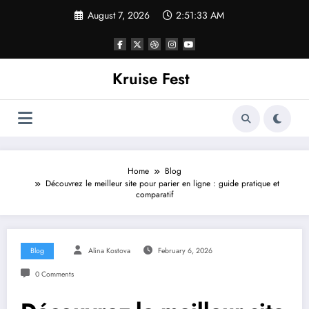
Skip
August 7, 2026
2:51:34 AM
to
content
Kruise Fest
Home
Blog
Découvrez le meilleur site pour parier en ligne : guide pratique et
comparatif
Blog
Alina Kostova
February 6, 2026
0 Comments