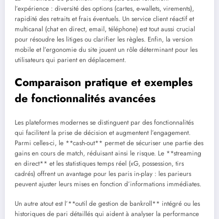
l’expérience : diversité des options (cartes, e-wallets, virements),
rapidité des retraits et frais éventuels. Un service client réactif et
multicanal (chat en direct, email, téléphone) est tout aussi crucial
pour résoudre les litiges ou clarifier les règles. Enfin, la version
mobile et l’ergonomie du site jouent un rôle déterminant pour les
utilisateurs qui parient en déplacement.
Comparaison pratique et exemples
de fonctionnalités avancées
Les plateformes modernes se distinguent par des fonctionnalités
qui facilitent la prise de décision et augmentent l’engagement.
Parmi celles-ci, le **cash-out** permet de sécuriser une partie des
gains en cours de match, réduisant ainsi le risque. Le **streaming
en direct** et les statistiques temps réel (xG, possession, tirs
cadrés) offrent un avantage pour les paris in-play : les parieurs
peuvent ajuster leurs mises en fonction d’informations immédiates.
Un autre atout est l’**outil de gestion de bankroll** intégré ou les
historiques de pari détaillés qui aident à analyser la performance