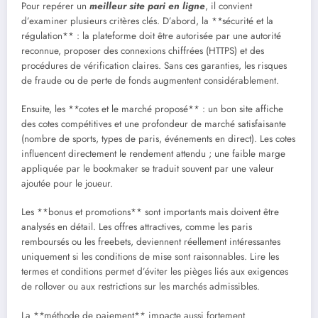
Pour repérer un
meilleur site pari en ligne
, il convient
d’examiner plusieurs critères clés. D’abord, la **sécurité et la
régulation** : la plateforme doit être autorisée par une autorité
reconnue, proposer des connexions chiffrées (HTTPS) et des
procédures de vérification claires. Sans ces garanties, les risques
de fraude ou de perte de fonds augmentent considérablement.
Ensuite, les **cotes et le marché proposé** : un bon site affiche
des cotes compétitives et une profondeur de marché satisfaisante
(nombre de sports, types de paris, événements en direct). Les cotes
influencent directement le rendement attendu ; une faible marge
appliquée par le bookmaker se traduit souvent par une valeur
ajoutée pour le joueur.
Les **bonus et promotions** sont importants mais doivent être
analysés en détail. Les offres attractives, comme les paris
remboursés ou les freebets, deviennent réellement intéressantes
uniquement si les conditions de mise sont raisonnables. Lire les
termes et conditions permet d’éviter les pièges liés aux exigences
de rollover ou aux restrictions sur les marchés admissibles.
La **méthode de paiement** impacte aussi fortement