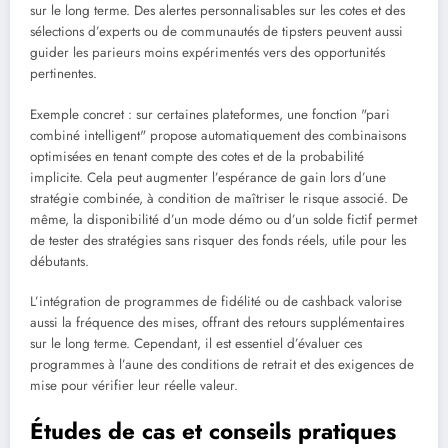
sur le long terme. Des alertes personnalisables sur les cotes et des
sélections d’experts ou de communautés de tipsters peuvent aussi
guider les parieurs moins expérimentés vers des opportunités
pertinentes.
Exemple concret : sur certaines plateformes, une fonction "pari
combiné intelligent" propose automatiquement des combinaisons
optimisées en tenant compte des cotes et de la probabilité
implicite. Cela peut augmenter l’espérance de gain lors d’une
stratégie combinée, à condition de maîtriser le risque associé. De
même, la disponibilité d’un mode démo ou d’un solde fictif permet
de tester des stratégies sans risquer des fonds réels, utile pour les
débutants.
L’intégration de programmes de fidélité ou de cashback valorise
aussi la fréquence des mises, offrant des retours supplémentaires
sur le long terme. Cependant, il est essentiel d’évaluer ces
programmes à l’aune des conditions de retrait et des exigences de
mise pour vérifier leur réelle valeur.
Études de cas et conseils pratiques