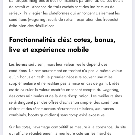
statistiques intégrées et des notifications paramétrables. Les délais
de retrait et l’absence de frais cachés sont des indicateurs de
sérieux. Privilégier les plateformes qui annoncent clairement les
conditions (wagering, seuils de retrait, expiration des freebets)
évite bien des désillusions.
Fonctionnalités clés: cotes, bonus,
live et expérience mobile
Les
bonus
séduisent, mais leur valeur réelle dépend des
conditions. Un remboursement en freebet n’a pas la même valeur
qu’un bonus en cash: le premier nécessite souvent une mise
supplémentaire et ne restitue pas la mise en cas de gain. L’idéal
est de calculer la valeur espérée en tenant compte du
wagering
,
des cotes minimales et de la date d’expiration. Les meilleurs sites
se distinguent par des offres d’activation simple, des conditions
claires et des récompenses récurrentes (missions, assurances
combinés, boosts quotidiens) sans complexité excessive.
Sur les
cotes
, l’avantage compétitif se mesure à la constance. Un site
qui affiche régulièrement la meilleure cote sur les marchés