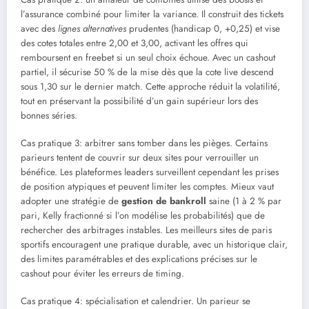
l’assurance combiné pour limiter la variance. Il construit des tickets
avec des
lignes alternatives
prudentes (handicap 0, +0,25) et vise
des cotes totales entre 2,00 et 3,00, activant les offres qui
remboursent en freebet si un seul choix échoue. Avec un cashout
partiel, il sécurise 50 % de la mise dès que la cote live descend
sous 1,30 sur le dernier match. Cette approche réduit la volatilité,
tout en préservant la possibilité d’un gain supérieur lors des
bonnes séries.
Cas pratique 3: arbitrer sans tomber dans les pièges. Certains
parieurs tentent de couvrir sur deux sites pour verrouiller un
bénéfice. Les plateformes leaders surveillent cependant les prises
de position atypiques et peuvent limiter les comptes. Mieux vaut
adopter une stratégie de
gestion de bankroll
saine (1 à 2 % par
pari, Kelly fractionné si l’on modélise les probabilités) que de
rechercher des arbitrages instables. Les meilleurs sites de paris
sportifs encouragent une pratique durable, avec un historique clair,
des limites paramétrables et des explications précises sur le
cashout pour éviter les erreurs de timing.
Cas pratique 4: spécialisation et calendrier. Un parieur se