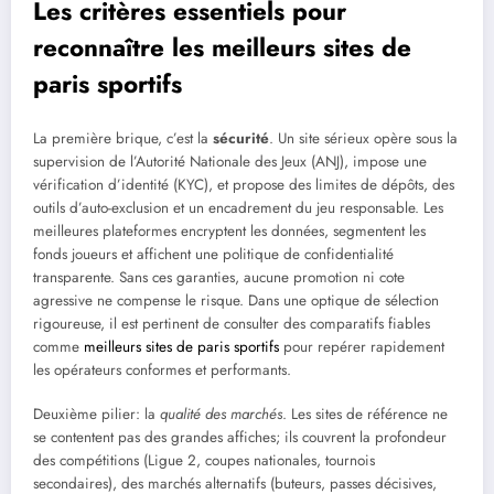
Les critères essentiels pour
reconnaître les meilleurs sites de
paris sportifs
La première brique, c’est la
sécurité
. Un site sérieux opère sous la
supervision de l’Autorité Nationale des Jeux (ANJ), impose une
vérification d’identité (KYC), et propose des limites de dépôts, des
outils d’auto-exclusion et un encadrement du jeu responsable. Les
meilleures plateformes encryptent les données, segmentent les
fonds joueurs et affichent une politique de confidentialité
transparente. Sans ces garanties, aucune promotion ni cote
agressive ne compense le risque. Dans une optique de sélection
rigoureuse, il est pertinent de consulter des comparatifs fiables
comme
meilleurs sites de paris sportifs
pour repérer rapidement
les opérateurs conformes et performants.
Deuxième pilier: la
qualité des marchés
. Les sites de référence ne
se contentent pas des grandes affiches; ils couvrent la profondeur
des compétitions (Ligue 2, coupes nationales, tournois
secondaires), des marchés alternatifs (buteurs, passes décisives,