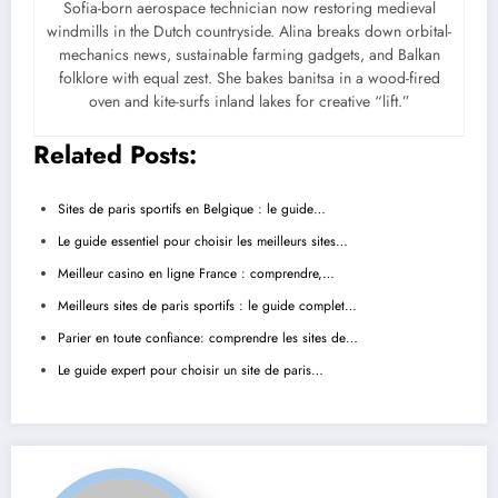
Sofia-born aerospace technician now restoring medieval
windmills in the Dutch countryside. Alina breaks down orbital-
mechanics news, sustainable farming gadgets, and Balkan
folklore with equal zest. She bakes banitsa in a wood-fired
oven and kite-surfs inland lakes for creative “lift.”
Related Posts:
Sites de paris sportifs en Belgique : le guide…
Le guide essentiel pour choisir les meilleurs sites…
Meilleur casino en ligne France : comprendre,…
Meilleurs sites de paris sportifs : le guide complet…
Parier en toute confiance: comprendre les sites de…
Le guide expert pour choisir un site de paris…