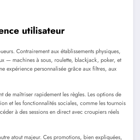
nce utilisateur
 joueurs. Contrairement aux établissements physiques,
ux — machines à sous, roulette, blackjack, poker, et
une expérience personnalisée grâce aux filtres, aux
ent de maîtriser rapidement les règles. Les options de
ion et les fonctionnalités sociales, comme les tournois
'accéder à des sessions en direct avec croupiers réels
autre atout majeur. Ces promotions, bien expliquées,