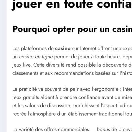
jouer en toute confi
Pourquoi opter pour un casino
Les plateformes de
casino
sur Internet offrent une exp
un
casino en ligne
permet de jouer à toute heure, depu
jeux live. Cette diversité rend possible la découverte
classements et aux recommandations basées sur l'histo
La praticité va souvent de pair avec l'ergonomie : inte
jeux gratuits aident à prendre confiance avant de mise
et les salons de discussion, enrichissent l'aspect ludiq
recrée l'atmosphère d'un établissement traditionnel tou
La variété des offres commerciales —
bonus
de bienve