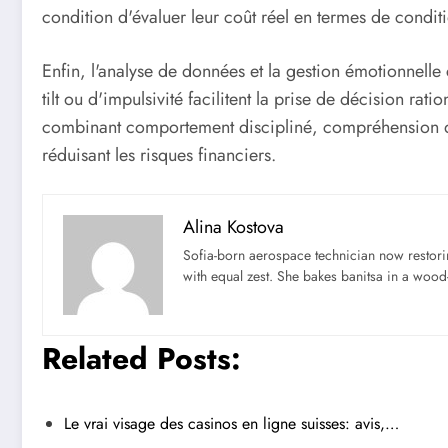
condition d'évaluer leur coût réel en termes de condit
Enfin, l'analyse de données et la gestion émotionnelle c
tilt ou d'impulsivité facilitent la prise de décision ra
combinant comportement discipliné, compréhension des 
réduisant les risques financiers.
Alina Kostova
Sofia-born aerospace technician now restori
with equal zest. She bakes banitsa in a wood-f
Related Posts:
Le vrai visage des casinos en ligne suisses: avis,…