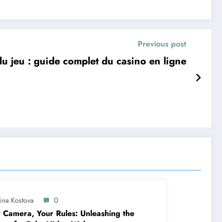
Previous post
du jeu : guide complet du casino en ligne
lina Kostova
0
 Camera, Your Rules: Unleashing the