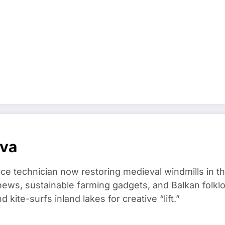
ova
ce technician now restoring medieval windmills in t
ews, sustainable farming gadgets, and Balkan folklo
kite-surfs inland lakes for creative “lift.”