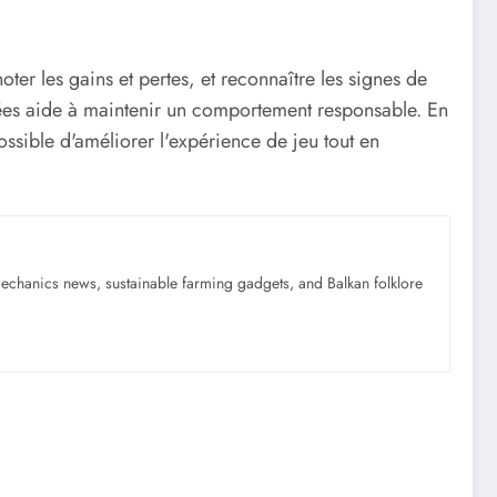
oter les gains et pertes, et reconnaître les signes de
nifiées aide à maintenir un comportement responsable. En
ssible d'améliorer l'expérience de jeu tout en
mechanics news, sustainable farming gadgets, and Balkan folklore