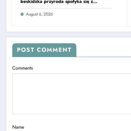
beskidzka przyroda spotyka się z
lawendową magią
August 6, 2026
POST COMMENT
Comments
Name