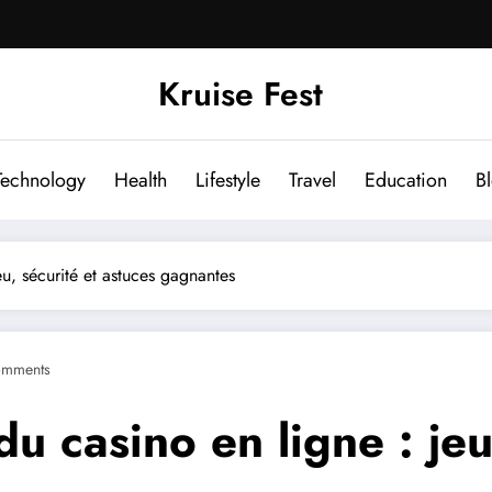
Kruise Fest
Technology
Health
Lifestyle
Travel
Education
B
eu, sécurité et astuces gagnantes
omments
 du
casino en ligne
: jeu