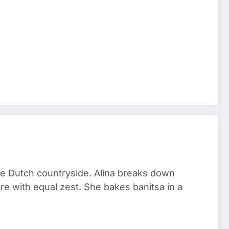
he Dutch countryside. Alina breaks down
re with equal zest. She bakes banitsa in a