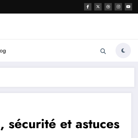
log
, sécurité et astuces