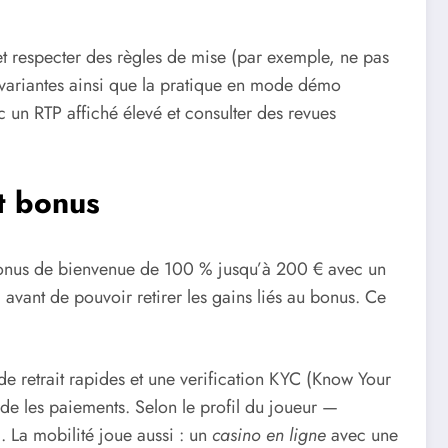
s et respecter des règles de mise (par exemple, ne pas
s variantes ainsi que la pratique en mode démo
ec un RTP affiché élevé et consulter des revues
et bonus
 bonus de bienvenue de 100 % jusqu’à 200 € avec un
avant de pouvoir retirer les gains liés au bonus. Ce
 retrait rapides et une verification KYC (Know Your
rde les paiements. Selon le profil du joueur —
. La mobilité joue aussi : un
casino en ligne
avec une