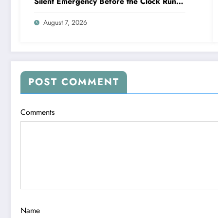
Silent Emergency Before the Clock Runs
Out
August 7, 2026
POST COMMENT
Comments
Name