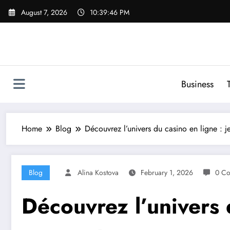
Skip
August 7, 2026
10:39:47 PM
to
content
Business
Home
Blog
Découvrez l’univers du casino en ligne : j
Blog
Alina Kostova
February 1, 2026
0 C
Découvrez l’univers