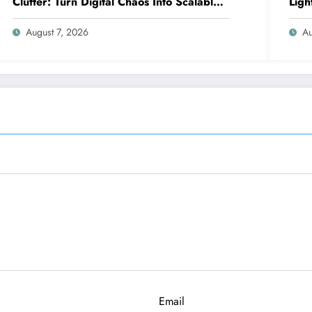
Clutter: Turn Digital Chaos Into Scalable
Ligh
Campaigns
Futu
August 7, 2026
Au
Email