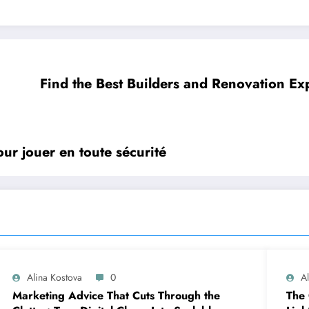
Find the Best Builders and Renovation Ex
our jouer en toute sécurité
Alina Kostova
0
A
Marketing Advice That Cuts Through the
The 