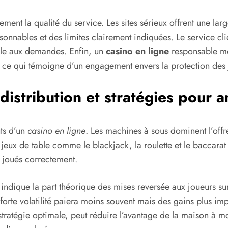
nt la qualité du service. Les sites sérieux offrent une lar
isonnables et des limites clairement indiquées. Le service cli
lle aux demandes. Enfin, un
casino en ligne
responsable met
, ce qui témoigne d’un engagement envers la protection des 
distribution et stratégies pour 
uts d’un
casino en ligne
. Les machines à sous dominent l’offre
s jeux de table comme le blackjack, la roulette et le baccara
t joués correctement.
P indique la part théorique des mises reversée aux joueurs sur 
orte volatilité paiera moins souvent mais des gains plus impor
tratégie optimale, peut réduire l’avantage de la maison à mo